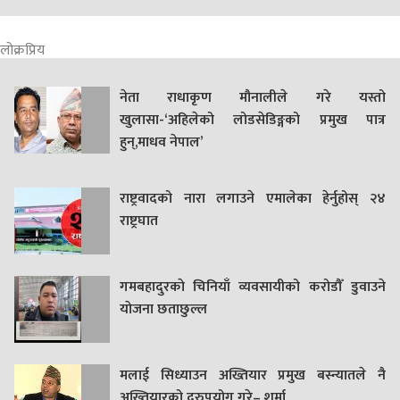
लोक्रप्रिय
नेता राधाकृण मौनालीले गरे यस्तो
खुलासा-‘अहिलेको लोडसेडिङ्गको प्रमुख पात्र
हुन्,माधव नेपाल’
राष्ट्रवादको नारा लगाउने एमालेका हेर्नुहोस् २४
राष्ट्रघात
गमबहादुरकाे चिनियाँ व्यवसायीको करोडौँ डुवाउने
याेजना छताछुल्ल
मलाई सिध्याउन अख्तियार प्रमुख बस्न्यातले नै
अख्तियारको दुरुपयोग गरे– शर्मा