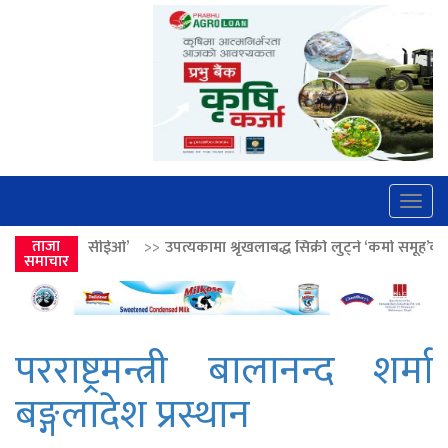
Togg
navig
>>
उपत्यकामा श्रृंखलाबद्ध सिक्री लुट्ने ‘कर्मा समूह’का नाइकेसहित पाँच पक्रा
ताजा
समाचार
परराष्ट्रमन्त्री बालानन्द शर्मा
बङ्गलादेश प्रस्थान