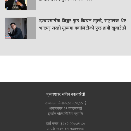
दरवारमार्गमा जिञ्जर फुड किचन खुल्दै, सञ्चालक श्रेष्ठ
भन्छन्ः सस्तो मूल्यमा क्वालिटीको फुड हामी खुवाउँछौं
प्रकाशक: सजिव कालाखेती
सम्पादकः केशवप्रसाद भट्टराई
अनामनगर २९ काठमाण्डौं
इमर्शन मल्टि मिडिया प्रा लि
दर्ता नम्बर: ३८४२-२२०७९-८०
सम्पर्क नम्बर: ०१-५७०५१४७