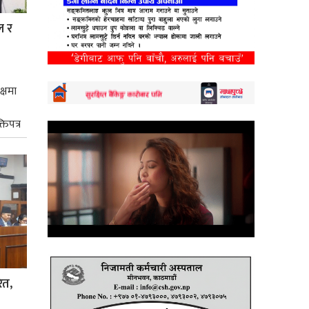
ल र
क्षमा
तिपत्र
ित,