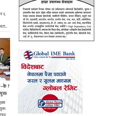
िन ६
टा...
े–के ?
युक्त
ुख्य
ुक्त
िषद्