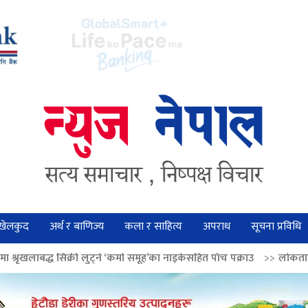
खेलकुद
अर्थ र बाणिज्य
कला र साहित्य
अपराध
सूचना प्रविधि
ी लुट्ने ‘कर्मा समूह’का नाइकेसहित पाँच पक्राउ
>>
लोकतान्त्रिक मूल्य सुदृढ बनाउ