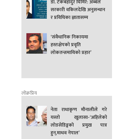
डा. टेकबहादुर घिमिरे: अब्बल
सरकारी वकिलदेखि अनुसन्धान
र प्रविधिका ज्ञातासम्म
‘संवैधानिक निकायमा
हस्तक्षेपको प्रवृति
लोकतन्त्रमाथिको प्रहार’
लोक्रप्रिय
नेता राधाकृण मौनालीले गरे
यस्तो खुलासा-‘अहिलेको
लोडसेडिङ्गको प्रमुख पात्र
हुन्,माधव नेपाल’