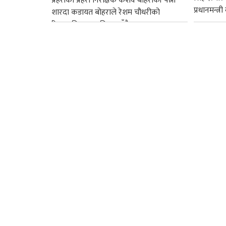
प्रहरीका प्रहरी निरीक्षक केशव बोहराकी पत्नी
प्रधानमन्त्र
शारदा कडायत बोहराले रेशम चौधरीको
रिहाइप्रति असहमति जनाउँदै...