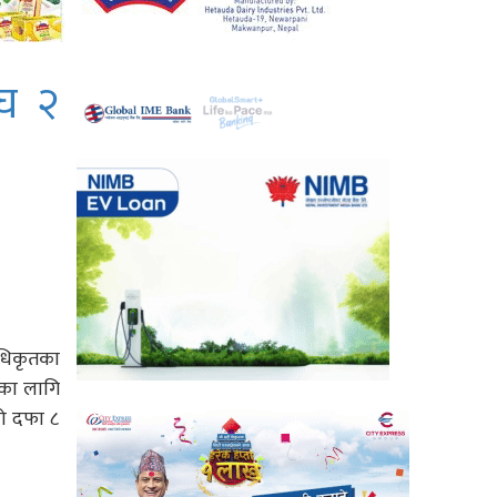
ाघ २
अधिकृतका
ेका लागि
को दफा ८