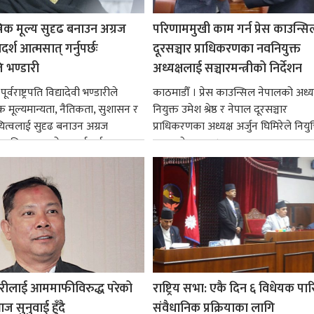
रिक मूल्य सुदृढ बनाउन अग्रज
परिणाममुखी काम गर्न प्रेस काउन्सि
्श आत्मसात् गर्नुपर्छः
दूरसञ्चार प्राधिकरणका नवनियुक्त
पति भण्डारी
अध्यक्षलाई सञ्चारमन्त्रीको निर्देशन
र्वराष्ट्रपति विद्यादेवी भण्डारीले
काठमाडौँ । प्रेस काउन्सिल नेपालको अध्य
िक मूल्यमान्यता, नैतिकता, सुशासन र
नियुक्त उमेश श्रेष्ठ र नेपाल दूरसञ्चार
ित्वलाई सुदृढ बनाउन अग्रज
प्राधिकरणका अध्यक्ष अर्जुन घिमिरेले नियुक्
्यक्तित्वहरूको आदर्शलाई आत्मसात्
ग्रहण गरेका छन्।...
क...
रीलाई आममाफीविरुद्ध परेको
राष्ट्रिय सभा: एकै दिन ६ विधेयक पार
ज सुनुवाई हुँदै
संवैधानिक प्रक्रियाका लागि