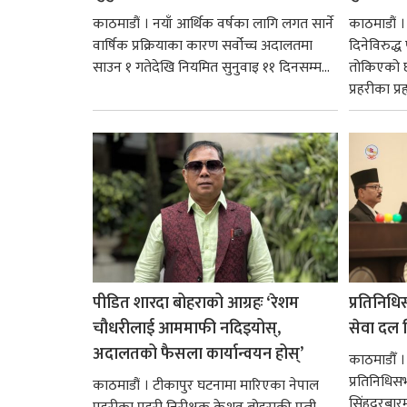
काठमाडौं । नयाँ आर्थिक वर्षका लागि लगत सार्ने
काठमाडौं
वार्षिक प्रक्रियाका कारण सर्वोच्च अदालतमा
दिनेविरुद्ध
साउन १ गतेदेखि नियमित सुनुवाइ ११ दिनसम्म...
तोकिएको छ
प्रहरीका प्रह
पीडित शारदा बोहराको आग्रहः ‘रेशम
प्रतिनिधि
चौधरीलाई आममाफी नदिइयोस्,
सेवा दल वि
अदालतको फैसला कार्यान्वयन होस्’
काठमाडौँ ।
प्रतिनिधि
काठमाडौं । टीकापुर घटनामा मारिएका नेपाल
सिंहदरबार