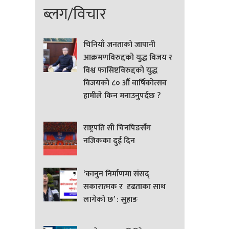
ब्लग/विचार
चिनियाँ जनताको जापानी
आक्रमणविरुद्दको युद्ध विजय र
विश्व फासिष्टविरुद्दको युद्ध
विजयको ८० औं वार्षिकोत्सव
हामीले किन मनाउनुपर्दछ ?
राष्ट्रपति सी चिनपिङसँग
नजिकका दुई दिन
‘कानुन निर्माणमा संसद्
सकारात्मक र दृढताका साथ
लागेको छ’ : सुहाङ