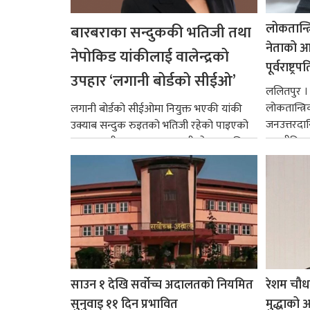
लोकतान्त्
बारबराका सन्दुककी भतिजी तथा
नेताको आदर
नेपोकिड यांकीलाई वालेन्द्रको
पूर्वराष्ट्र
उपहार ‘लगानी बोर्डको सीईओ’
ललितपुर । पू
लोकतान्त्र
लगानी बोर्डको सीईओमा नियुक्त भएकी यांकी
जनउत्तरदाय
उक्याब सन्दुक रुइतको भतिजी रहेको पाइएको
राजनीतिक व
छ। तत्कालीन समयमा महाकालीको अञ्चलाधिश
गर्न आवश्य
नै बनेका जोन...
साउन १ देखि सर्वोच्च अदालतको नियमित
रेशम चौध
सुनुवाइ ११ दिन प्रभावित
मुद्धाको आ