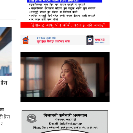
्रेस
यका
 प्रेस
 र