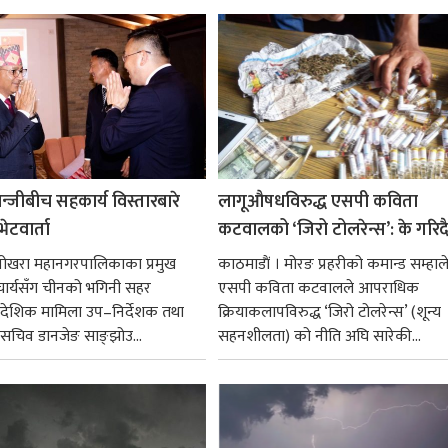
्जीबीच सहकार्य विस्तारबारे
लागूऔषधविरुद्ध एसपी कविता
भेटवार्ता
कटवालको ‘जिरो टोलरेन्स’: के गरिद
ोखरा महानगरपालिकाका प्रमुख
काठमाडाैं । मोरङ प्रहरीको कमान्ड सम्हाले
र्यसँग चीनको भगिनी सहर
एसपी कविता कटवालले आपराधिक
ैदेशिक मामिला उप–निर्देशक तथा
क्रियाकलापविरुद्ध ‘जिरो टोलरेन्स’ (शून्य
सचिव डानजेङ साङ्झोउ...
सहनशीलता) को नीति अघि सारेकी...