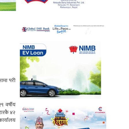
नामा परी
९ वर्षीय
हारकै ४२
कार्यालय