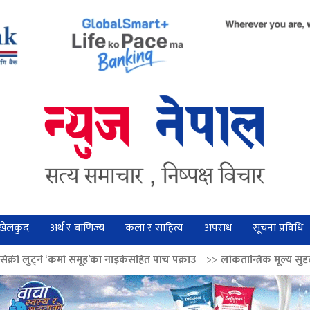
खेलकुद
अर्थ र बाणिज्य
कला र साहित्य
अपराध
सूचना प्रविधि
मूह’का नाइकेसहित पाँच पक्राउ
>>
लोकतान्त्रिक मूल्य सुदृढ बनाउन अग्रज नेताको आद