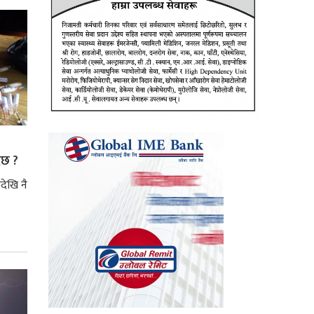
ैछ ?
देखि नै