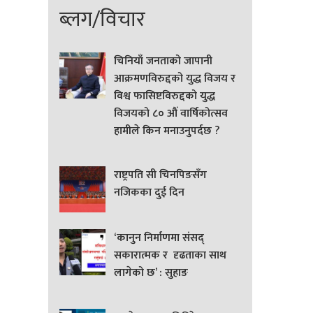
ब्लग/विचार
चिनियाँ जनताको जापानी
आक्रमणविरुद्दको युद्ध विजय र
विश्व फासिष्टविरुद्दको युद्ध
विजयको ८० औं वार्षिकोत्सव
हामीले किन मनाउनुपर्दछ ?
राष्ट्रपति सी चिनपिङसँग
नजिकका दुई दिन
‘कानुन निर्माणमा संसद्
सकारात्मक र दृढताका साथ
लागेको छ’ : सुहाङ