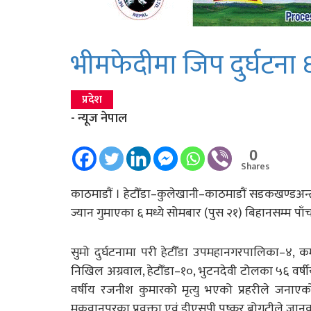
भीमफेदीमा जिप दुर्घटना ६
प्रदेश
- न्यूज नेपाल
0
Shares
काठमाडाैं । हेटौँडा–कुलेखानी–काठमाडौं सडकखण्डअन्त
ज्यान गुमाएका ६ मध्ये सोमबार (पुस २१) बिहानसम्म
सुमो दुर्घटनामा परी हेटौँडा उपमहानगरपालिका–४, क
निखिल अग्रवाल, हेटौँडा–१०, भुटनदेवी टोलका ५६ वर्षी
वर्षीय रजनीश कुमारको मृत्यु भएको प्रहरीले जनाए
मकवानपुरका प्रवक्ता एवं डीएसपी पुष्कर बोगटीले जान