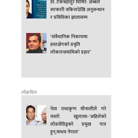
डा. टेकबहादुर घिमिरे: अब्बल
सरकारी वकिलदेखि अनुसन्धान
र प्रविधिका ज्ञातासम्म
‘संवैधानिक निकायमा
हस्तक्षेपको प्रवृति
लोकतन्त्रमाथिको प्रहार’
लोक्रप्रिय
नेता राधाकृण मौनालीले गरे
यस्तो खुलासा-‘अहिलेको
लोडसेडिङ्गको प्रमुख पात्र
हुन्,माधव नेपाल’