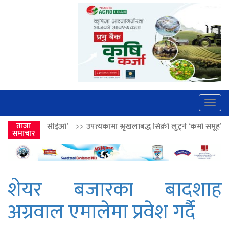
Togg
navig
’
>>
ताजा
उपत्यकामा श्रृंखलाबद्ध सिक्री लुट्ने ‘कर्मा समूह’का नाइकेसहित पाँच पक्र
समाचार
शेयर बजारका बादशाह
अग्रवाल एमालेमा प्रवेश गर्दै