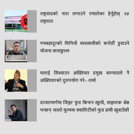
राष्ट्रवादको नारा लगाउने एमालेका हेर्नुहोस् २४
राष्ट्रघात
गमबहादुरकाे चिनियाँ व्यवसायीको करोडौँ डुवाउने
याेजना छताछुल्ल
मलाई सिध्याउन अख्तियार प्रमुख बस्न्यातले नै
अख्तियारको दुरुपयोग गरे– शर्मा
दरवारमार्गमा जिञ्जर फुड किचन खुल्दै, सञ्चालक श्रेष्ठ
भन्छन्ः सस्तो मूल्यमा क्वालिटीको फुड हामी खुवाउँछौं