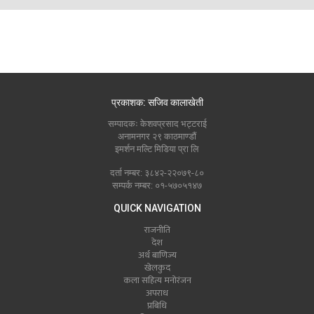
प्रकाशक: सजिव कालाखेती
सम्पादकः केशवप्रसाद भट्टराई
अनामनगर २९ काठमाण्डौं
इमर्शन मल्टि मिडिया प्रा लि
दर्ता नम्बर: ३८४२-२२०७९-८०
सम्पर्क नम्बर: ०१-५७०५१४७
QUICK NAVIGATION
राजनीति
देश
अर्थ बाणिज्य
खेलकुद
कला सहित्य मनोरंजन
अपराध
प्रबिधि