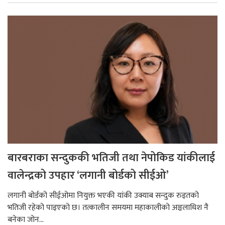
बारबराका सन्दुककी भतिजी तथा नेपोकिड यांकीलाई
वालेन्द्रको उपहार ‘लगानी बोर्डको सीईओ’
लगानी बोर्डको सीईओमा नियुक्त भएकी यांकी उक्याब सन्दुक रुइतको
भतिजी रहेको पाइएको छ। तत्कालीन समयमा महाकालीको अञ्चलाधिश नै
बनेका जोन...