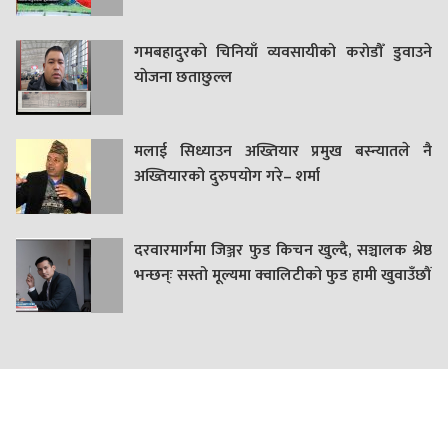
गमबहादुरकाे चिनियाँ व्यवसायीको करोडौँ डुवाउने
याेजना छताछुल्ल
मलाई सिध्याउन अख्तियार प्रमुख बस्न्यातले नै
अख्तियारको दुरुपयोग गरे– शर्मा
दरवारमार्गमा जिञ्जर फुड किचन खुल्दै, सञ्चालक श्रेष्ठ
भन्छन्ः सस्तो मूल्यमा क्वालिटीको फुड हामी खुवाउँछौं