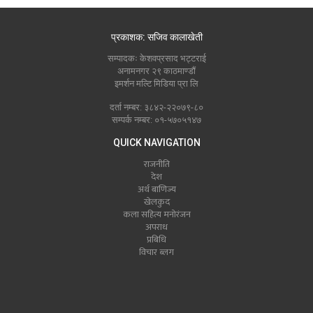
प्रकाशक: सजिव कालाखेती
सम्पादकः केशवप्रसाद भट्टराई
अनामनगर २९ काठमाण्डौं
इमर्शन मल्टि मिडिया प्रा लि
दर्ता नम्बर: ३८४२-२२०७९-८०
सम्पर्क नम्बर: ०१-५७०५१४७
QUICK NAVIGATION
राजनीति
देश
अर्थ बाणिज्य
खेलकुद
कला सहित्य मनोरंजन
अपराध
प्रबिधि
विचार ब्लग