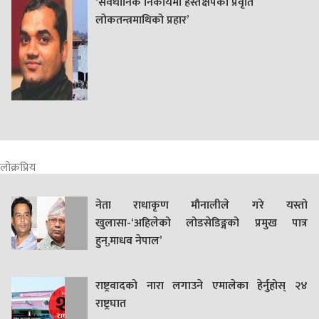
‘संवैधानिक निकायमा हस्तक्षेपको प्रवृति
लोकतन्त्रमाथिको प्रहार’
लोक्रप्रिय
नेता राधाकृण मौनालीले गरे यस्तो
खुलासा-‘अहिलेको लोडसेडिङ्गको प्रमुख पात्र
हुन्,माधव नेपाल’
राष्ट्रवादको नारा लगाउने एमालेका हेर्नुहोस् २४
राष्ट्रघात