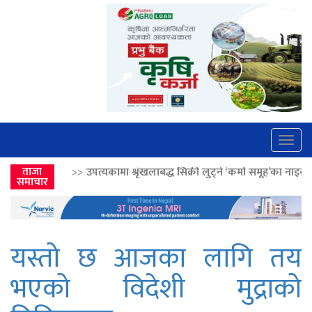
Togg
navig
पत्यकामा श्रृंखलाबद्ध सिक्री लुट्ने ‘कर्मा समूह’का नाइकेसहित पाँच पक्राउ
ताजा
>>
समाचार
यस्तो छ आजका लागि तय
भएको विदेशी मुद्राको