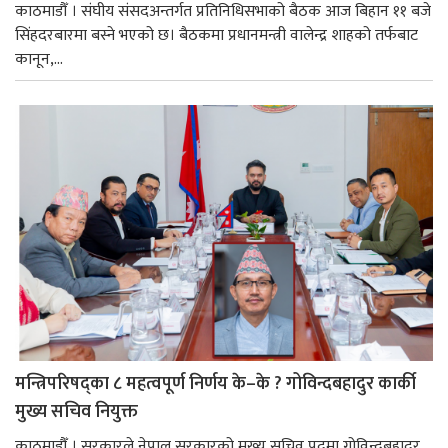
काठमाडौँ । संघीय संसदअन्तर्गत प्रतिनिधिसभाको बैठक आज बिहान ११ बजे
सिंहदरबारमा बस्ने भएको छ। बैठकमा प्रधानमन्त्री वालेन्द्र शाहको तर्फबाट
कानून,...
मन्त्रिपरिषद्का ८ महत्वपूर्ण निर्णय के–के ? गोविन्दबहादुर कार्की
मुख्य सचिव नियुक्त
काठमाडौँ । सरकारले नेपाल सरकारको मुख्य सचिव पदमा गोविन्दबहादुर