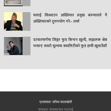
मलाई सिध्याउन अख्तियार प्रमुख बस्न्यातले नै
अख्तियारको दुरुपयोग गरे– शर्मा
दरवारमार्गमा जिञ्जर फुड किचन खुल्दै, सञ्चालक श्रेष्ठ
भन्छन्ः सस्तो मूल्यमा क्वालिटीको फुड हामी खुवाउँछौं
प्रकाशक: सजिव कालाखेती
सम्पादकः केशवप्रसाद भट्टराई