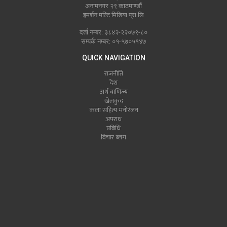
अनामनगर २९ काठमाण्डौं
इमर्शन मल्टि मिडिया प्रा लि
दर्ता नम्बर: ३८४२-२२०७९-८०
सम्पर्क नम्बर: ०१-५७०५१४७
QUICK NAVIGATION
राजनीति
देश
अर्थ बाणिज्य
खेलकुद
कला सहित्य मनोरंजन
अपराध
प्रबिधि
विचार ब्लग