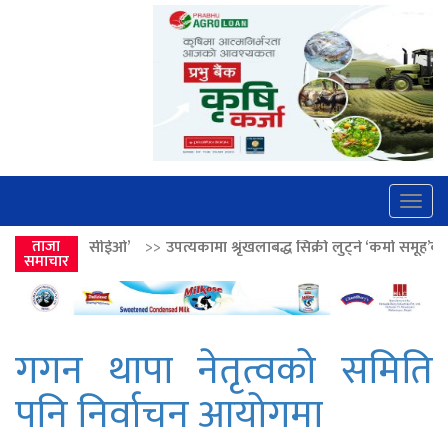
Togg
navig
ओ’
>>
ताजा
उपत्यकामा श्रृंखलाबद्ध सिक्री लुट्ने ‘कर्मा समूह’का नाइकेसहित पाँच पक्र
समाचार
गगन थापा नेतृत्वको समिति
पनि निर्वाचन आयोगमा