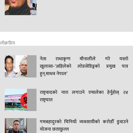
लोक्रप्रिय
नेता राधाकृण मौनालीले गरे यस्तो
खुलासा-‘अहिलेको लोडसेडिङ्गको प्रमुख पात्र
हुन्,माधव नेपाल’
राष्ट्रवादको नारा लगाउने एमालेका हेर्नुहोस् २४
राष्ट्रघात
गमबहादुरकाे चिनियाँ व्यवसायीको करोडौँ डुवाउने
याेजना छताछुल्ल