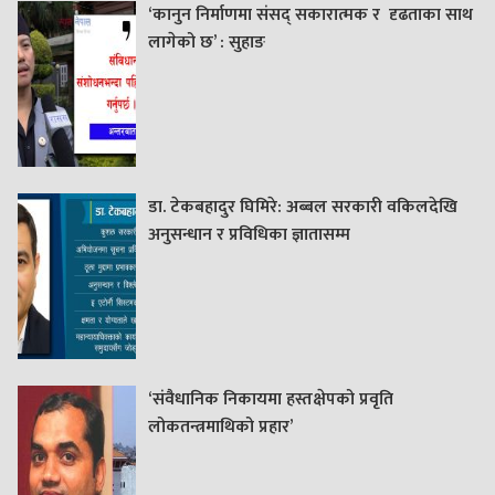
‘कानुन निर्माणमा संसद् सकारात्मक र दृढताका साथ
लागेको छ’ : सुहाङ
डा. टेकबहादुर घिमिरे: अब्बल सरकारी वकिलदेखि
अनुसन्धान र प्रविधिका ज्ञातासम्म
‘संवैधानिक निकायमा हस्तक्षेपको प्रवृति
लोकतन्त्रमाथिको प्रहार’