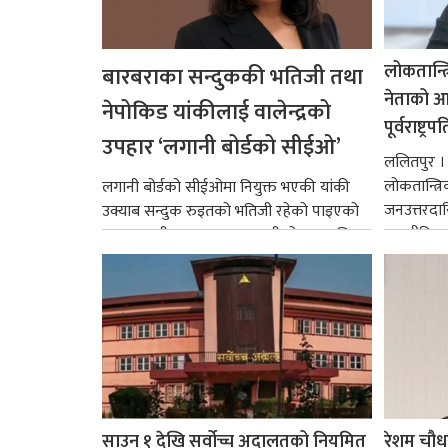
लोकतान्त्
बारबराका सन्दुककी भतिजी तथा
नेताको आदर
नेपोकिड यांकीलाई वालेन्द्रको
पूर्वराष्ट्र
उपहार ‘लगानी बोर्डको सीईओ’
ललितपुर । पू
लोकतान्त्र
लगानी बोर्डको सीईओमा नियुक्त भएकी यांकी
जनउत्तरदाय
उक्याब सन्दुक रुइतको भतिजी रहेको पाइएको
राजनीतिक व
छ। तत्कालीन समयमा महाकालीको अञ्चलाधिश
गर्न आवश्य
नै बनेका जोन...
साउन १ देखि सर्वोच्च अदालतको नियमित
रेशम चौध