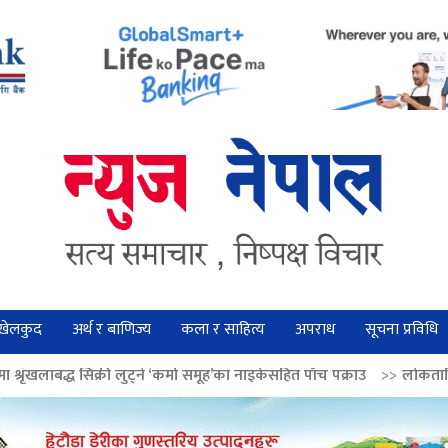
खेलकुद
अर्थ र बाणिज्य
कला र साहित्य
अपराध
सूचना प्रविधि
 लुट्ने ‘कर्मा समूह’का नाइकेसहित पाँच पक्राउ
>>
लोकतान्त्रिक मूल्य सुदृढ बनाउ