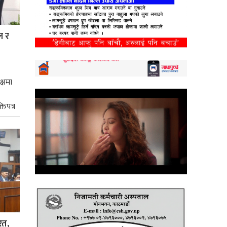
ल र
क्षमा
तिपत्र
ित,