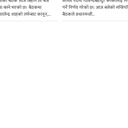
सभाको बैठक आज बिहान ११ बजे
सचिव पदमा गोविन्दबहादुर कार्कीलाई निय
मा बस्ने भएको छ। बैठकमा
गर्ने निर्णय गरेको छ। आज बसेको मन्त्रिपर
ी वालेन्द्र शाहको तर्फबाट कानून,...
बैठकले प्रधानमन्त्री...