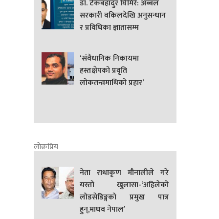
डा. टेकबहादुर घिमिरे: अब्बल
सरकारी वकिलदेखि अनुसन्धान
र प्रविधिका ज्ञातासम्म
‘संवैधानिक निकायमा
हस्तक्षेपको प्रवृति
लोकतन्त्रमाथिको प्रहार’
लोक्रप्रिय
नेता राधाकृण मौनालीले गरे
यस्तो खुलासा-‘अहिलेको
लोडसेडिङ्गको प्रमुख पात्र
हुन्,माधव नेपाल’