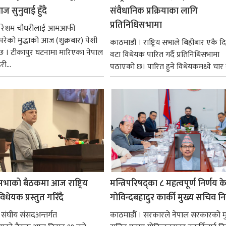
ज सुनुवाई हुँदै
संवैधानिक प्रक्रियाका लागि
प्रतिनिधिसभामा
 । रेशम चौधरीलाई आमआफी
 परेको मुद्धाको आज (शुक्रबार) पेशी
काठमाडौं । राष्ट्रिय सभाले बिहीबार एकै द
 । टीकापुर घटनामा मारिएका नेपाल
वटा विधेयक पारित गर्दै प्रतिनिधिसभामा
री...
पठाएको छ। पारित हुने विधेयकमध्ये चार व
सभाको बैठकमा आज राष्ट्रिय
मन्त्रिपरिषद्का ८ महत्वपूर्ण निर्णय क
धेयक प्रस्तुत गरिँदै
गोविन्दबहादुर कार्की मुख्य सचिव नि
 संघीय संसदअन्तर्गत
काठमाडौँ । सरकारले नेपाल सरकारको म