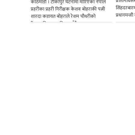
प्रतिनिधि
काठमाडौं । टीकापुर घटनामा मारिएका नेपाल
सिंहदरबार
प्रहरीका प्रहरी निरीक्षक केशव बोहराकी पत्नी
प्रधानमन्त्र
शारदा कडायत बोहराले रेशम चौधरीको
रिहाइप्रति असहमति जनाउँदै...