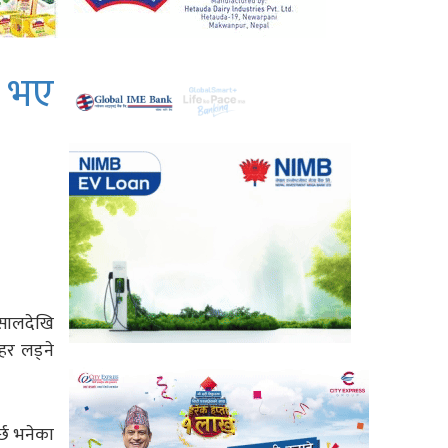
े भए
 सालदेखि
महर लड्ने
र्छ भनेका