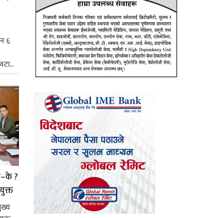
िन ६
टा...
े–के ?
युक्त
ुख्य