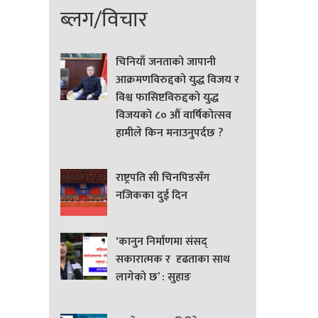
ब्लग/विचार
चिनियाँ जनताको जापानी
आक्रमणविरुद्दको युद्ध विजय र
विश्व फासिष्टविरुद्दको युद्ध
विजयको ८० औं वार्षिकोत्सव
हामीले किन मनाउनुपर्दछ ?
राष्ट्रपति सी चिनपिङसँग
नजिकका दुई दिन
‘कानुन निर्माणमा संसद्
सकारात्मक र दृढताका साथ
लागेको छ’ : सुहाङ