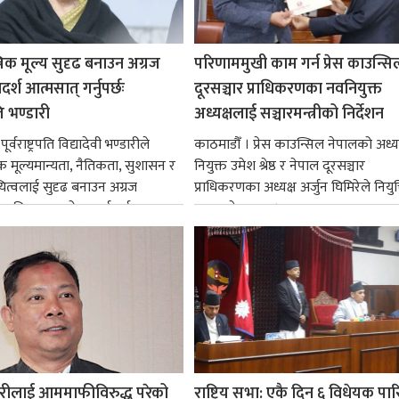
रिक मूल्य सुदृढ बनाउन अग्रज
परिणाममुखी काम गर्न प्रेस काउन्सि
्श आत्मसात् गर्नुपर्छः
दूरसञ्चार प्राधिकरणका नवनियुक्त
पति भण्डारी
अध्यक्षलाई सञ्चारमन्त्रीको निर्देशन
र्वराष्ट्रपति विद्यादेवी भण्डारीले
काठमाडौँ । प्रेस काउन्सिल नेपालको अध्य
िक मूल्यमान्यता, नैतिकता, सुशासन र
नियुक्त उमेश श्रेष्ठ र नेपाल दूरसञ्चार
ित्वलाई सुदृढ बनाउन अग्रज
प्राधिकरणका अध्यक्ष अर्जुन घिमिरेले नियुक्
्यक्तित्वहरूको आदर्शलाई आत्मसात्
ग्रहण गरेका छन्।...
क...
रीलाई आममाफीविरुद्ध परेको
राष्ट्रिय सभा: एकै दिन ६ विधेयक पार