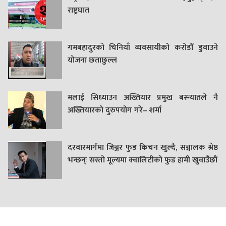
राष्ट्रघात
गमबहादुरकाे चिनियाँ व्यवसायीको करोडौँ डुवाउने
याेजना छताछुल्ल
मलाई सिध्याउन अख्तियार प्रमुख बस्न्यातले नै
अख्तियारको दुरुपयोग गरे– शर्मा
दरवारमार्गमा जिञ्जर फुड किचन खुल्दै, सञ्चालक श्रेष्ठ
भन्छन्ः सस्तो मूल्यमा क्वालिटीको फुड हामी खुवाउँछौं