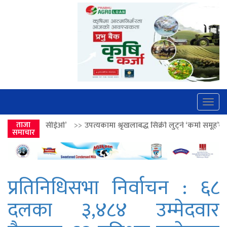
Togg
navig
ओ’
>>
ताजा
उपत्यकामा श्रृंखलाबद्ध सिक्री लुट्ने ‘कर्मा समूह’का नाइकेसहित पाँच पक्
समाचार
प्रतिनिधिसभा निर्वाचन : ६८
दलका ३,४८४ उम्मेदवार