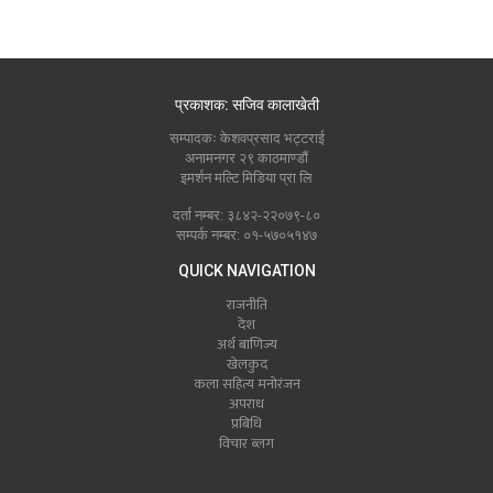
प्रकाशक: सजिव कालाखेती
सम्पादकः केशवप्रसाद भट्टराई
अनामनगर २९ काठमाण्डौं
इमर्शन मल्टि मिडिया प्रा लि
दर्ता नम्बर: ३८४२-२२०७९-८०
सम्पर्क नम्बर: ०१-५७०५१४७
QUICK NAVIGATION
राजनीति
देश
अर्थ बाणिज्य
खेलकुद
कला सहित्य मनोरंजन
अपराध
प्रबिधि
विचार ब्लग