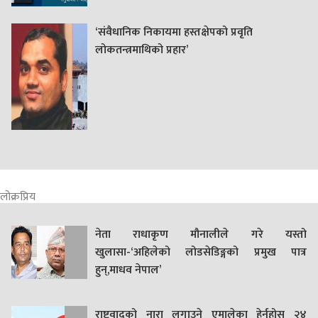
‘संवैधानिक निकायमा हस्तक्षेपको प्रवृति
लोकतन्त्रमाथिको प्रहार’
लोक्रप्रिय
नेता राधाकृण मौनालीले गरे यस्तो
खुलासा-‘अहिलेको लोडसेडिङ्गको प्रमुख पात्र
हुन्,माधव नेपाल’
राष्ट्रवादको नारा लगाउने एमालेका हेर्नुहोस् २४