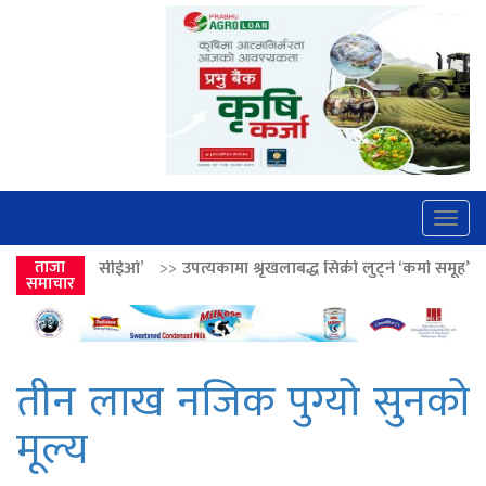
Togg
navig
’
>>
ताजा
उपत्यकामा श्रृंखलाबद्ध सिक्री लुट्ने ‘कर्मा समूह’का नाइकेसहित पाँच पक्र
समाचार
तीन लाख नजिक पुग्यो सुनको
मूल्य