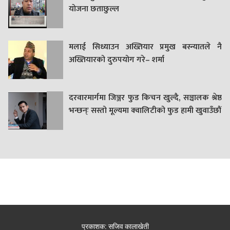
याेजना छताछुल्ल
मलाई सिध्याउन अख्तियार प्रमुख बस्न्यातले नै
अख्तियारको दुरुपयोग गरे– शर्मा
दरवारमार्गमा जिञ्जर फुड किचन खुल्दै, सञ्चालक श्रेष्ठ
भन्छन्ः सस्तो मूल्यमा क्वालिटीको फुड हामी खुवाउँछौं
प्रकाशक: सजिव कालाखेती