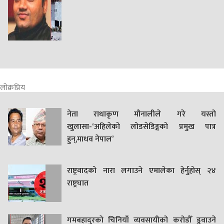
लोक्रप्रिय
नेता राधाकृण मौनालीले गरे यस्तो
खुलासा-‘अहिलेको लोडसेडिङ्गको प्रमुख पात्र
हुन्,माधव नेपाल’
राष्ट्रवादको नारा लगाउने एमालेका हेर्नुहोस् २४
राष्ट्रघात
गमबहादुरकाे चिनियाँ व्यवसायीको करोडौँ डुवाउने