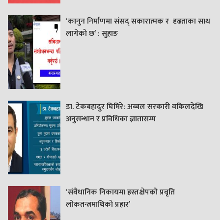
‘कानुन निर्माणमा संसद् सकारात्मक र दृढताका साथ
लागेको छ’ : सुहाङ
डा. टेकबहादुर घिमिरे: अब्बल सरकारी वकिलदेखि
अनुसन्धान र प्रविधिका ज्ञातासम्म
‘संवैधानिक निकायमा हस्तक्षेपको प्रवृति
लोकतन्त्रमाथिको प्रहार’