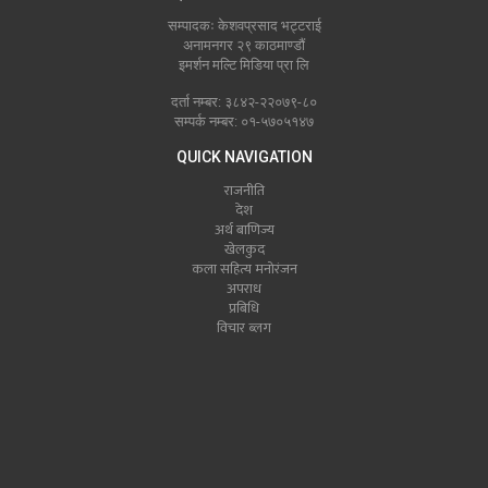
सम्पादकः केशवप्रसाद भट्टराई
अनामनगर २९ काठमाण्डौं
इमर्शन मल्टि मिडिया प्रा लि
दर्ता नम्बर: ३८४२-२२०७९-८०
सम्पर्क नम्बर: ०१-५७०५१४७
QUICK NAVIGATION
राजनीति
देश
अर्थ बाणिज्य
खेलकुद
कला सहित्य मनोरंजन
अपराध
प्रबिधि
विचार ब्लग