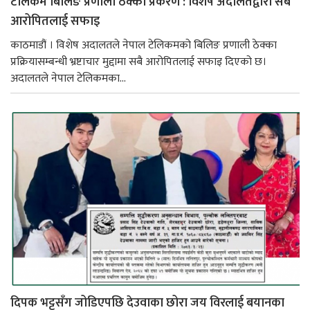
टेलिकम बिलिङ प्रणाली ठेक्का प्रकरण : विशेष अदालतद्वारा सबै
आरोपितलाई सफाइ
काठमाडौं । विशेष अदालतले नेपाल टेलिकमको बिलिङ प्रणाली ठेक्का
प्रक्रियासम्बन्धी भ्रष्टाचार मुद्दामा सबै आरोपितलाई सफाइ दिएको छ।
अदालतले नेपाल टेलिकमका...
दिपक भट्टसँग जोडिएपछि देउवाका छोरा जय विरलाई बयानका