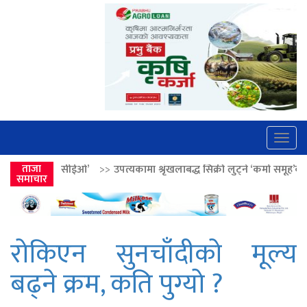
Togg
navig
’
>>
ताजा
उपत्यकामा श्रृंखलाबद्ध सिक्री लुट्ने ‘कर्मा समूह’का नाइकेसहित पाँच पक्र
समाचार
रोकिएन सुनचाँदीको मूल्य
बढ्ने क्रम, कति पुग्यो ?