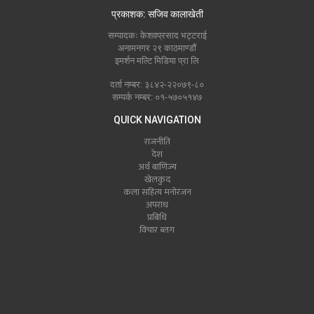
प्रकाशक: सजिव कालाखेती
सम्पादकः केशवप्रसाद भट्टराई
अनामनगर २९ काठमाण्डौं
इमर्शन मल्टि मिडिया प्रा लि
दर्ता नम्बर: ३८४२-२२०७९-८०
सम्पर्क नम्बर: ०१-५७०५१४७
QUICK NAVIGATION
राजनीति
देश
अर्थ बाणिज्य
खेलकुद
कला सहित्य मनोरंजन
अपराध
प्रबिधि
विचार ब्लग