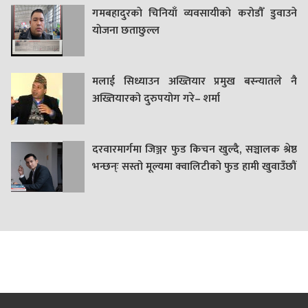
गमबहादुरकाे चिनियाँ व्यवसायीको करोडौँ डुवाउने
याेजना छताछुल्ल
मलाई सिध्याउन अख्तियार प्रमुख बस्न्यातले नै
अख्तियारको दुरुपयोग गरे– शर्मा
दरवारमार्गमा जिञ्जर फुड किचन खुल्दै, सञ्चालक श्रेष्ठ
भन्छन्ः सस्तो मूल्यमा क्वालिटीको फुड हामी खुवाउँछौं