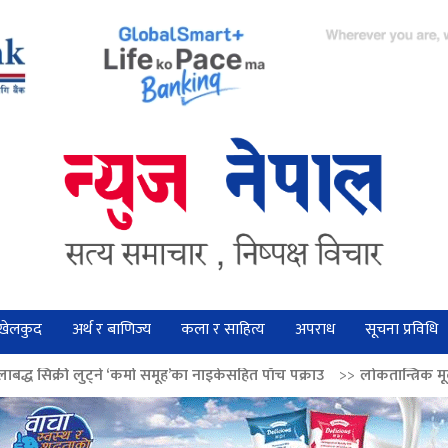
खेलकुद
अर्थ र बाणिज्य
कला र साहित्य
अपराध
सूचना प्रविधि
े ‘कर्मा समूह’का नाइकेसहित पाँच पक्राउ
>>
लोकतान्त्रिक मूल्य सुदृढ बनाउन अग्रज