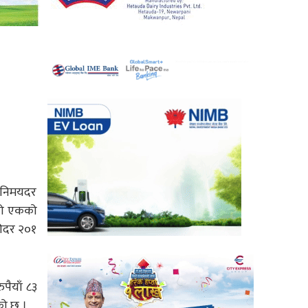
विनिमयदर
ुरो एकको
रीदर २०१
पैयाँ ८३
को छ ।