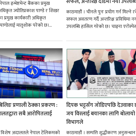
सफल, अन्तरिक्ष दौडमा नयाँ उपलब्ध
पाल इन्भेष्टमेन्ट बैंकका प्रमुख
अधिकृत ज्योतिप्रकाश पाण्डे र शिखर
काठमाडौं । चीनले पुनः प्रयोग गर्न मिल्ने 
सका प्रमुख कार्यकारी अधिकृत
सफल अवतरण गर्दै अन्तरिक्ष प्रविधिमा नय
पाण्डेलाई मातृशोक परेको छ।...
उपलब्धि हासिल गरेको छ। चाइना एरोस्पेस
लिङ प्रणाली ठेक्का प्रकरण :
दिपक भट्टसँग जोडिएपछि देउवाका 
ालतद्वारा सबै आरोपितलाई
जय विरलाई बयानका लागि बोलायो
विभागले
। विशेष अदालतले नेपाल टेलिकमको
काठमाडौं । सम्पत्ति शुद्धीकरण अनुसन्धान