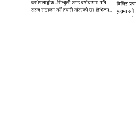
काभ्रेपलाञ्चोक–सिन्धुली खण्ड वर्षायाममा पनि
बिलिङ प्रणाल
सहज सञ्चालन गर्ने तयारी गरिएको छ। डिभिजन...
मुद्दामा 
अदालतले न