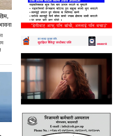
खिम,
भावना
मा
िम
े