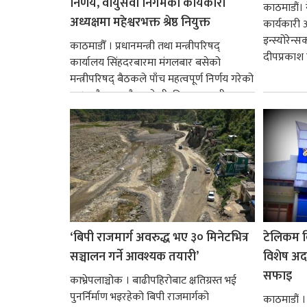
निर्णय, वायुसेवा निगमको कार्यकारी
काठमाडौं। ने
अध्यक्षमा महेश्वरभक्त श्रेष्ठ नियुक्त
कार्यकारी 
इन्स्योरेन्
काठमाडौँ । प्रधानमन्त्री तथा मन्त्रीपरिषद्
दीपप्रकाश 
कार्यालय सिंहदरबारमा मंगलबार बसेको
मन्त्रीपरिषद् बैठकले पाँच महत्वपूर्ण निर्णय गरेको
छ । यसैक्रममा बैडकले बीउबिजनसम्बन्धी...
‘बिपी राजमार्ग अवरुद्ध भए ३० मिनेटभित्र
टेलिकम बि
सञ्चालन गर्ने आवश्यक तयारी’
विशेष अद
सफाइ
काभ्रेपलाञ्चोक । बाढीपहिरोबाट क्षतिग्रस्त भई
पुनर्निर्माण भइरहेको बिपी राजमार्गको
काठमाडौं 