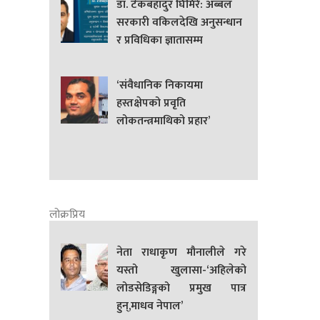
डा. टेकबहादुर घिमिरे: अब्बल
सरकारी वकिलदेखि अनुसन्धान
र प्रविधिका ज्ञातासम्म
‘संवैधानिक निकायमा
हस्तक्षेपको प्रवृति
लोकतन्त्रमाथिको प्रहार’
लोक्रप्रिय
नेता राधाकृण मौनालीले गरे
यस्तो खुलासा-‘अहिलेको
लोडसेडिङ्गको प्रमुख पात्र
हुन्,माधव नेपाल’