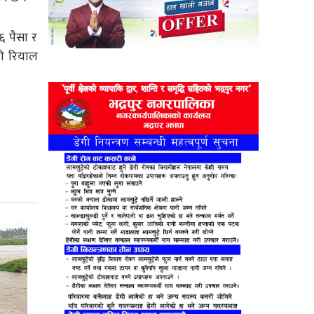
६ पैसा र
री रियाल