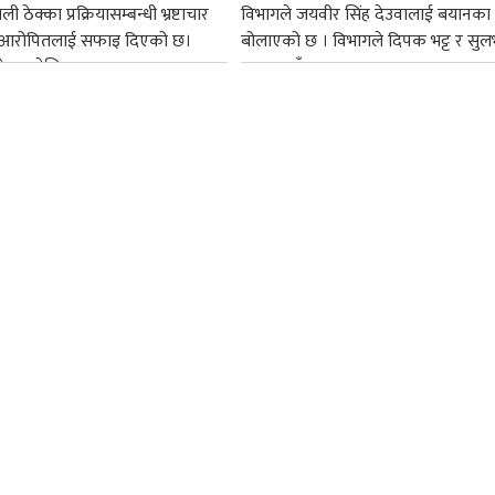
ी ठेक्का प्रक्रियासम्बन्धी भ्रष्टाचार
विभागले जयवीर सिंह देउवालाई बयानका
सबै आरोपितलाई सफाइ दिएको छ।
बोलाएको छ । विभागले दिपक भट्ट र सुल
ेपाल टेलिकमका...
अग्रवालसँग...