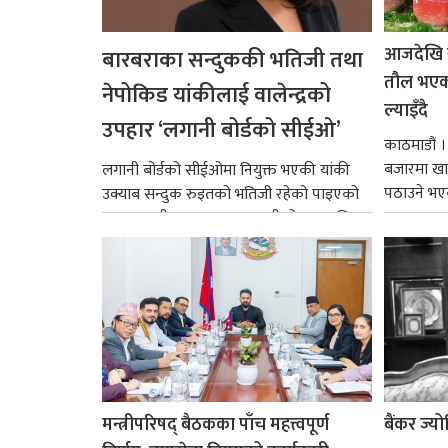
आजदेखि 
बारबराका सन्दुककी भतिजी तथा
तौल भएको
नेपोकिड यांकीलाई वालेन्द्रको
ल्याइँदै
उपहार ‘लगानी बोर्डको सीईओ’
काठमाडौं 
बजारमा खा
लगानी बोर्डको सीईओमा नियुक्त भएकी यांकी
पठाउने भए
उक्याब सन्दुक रुइतको भतिजी रहेको पाइएको
१४.२...
छ। तत्कालीन समयमा महाकालीको अञ्चलाधिश
नै बनेका जोन...
मन्त्रीपरिषद् बैठकका पाँच महत्त्वपूर्ण
बैंकर ज्य