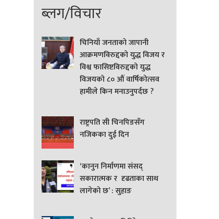
ब्लग/विचार
चिनियाँ जनताको जापानी
आक्रमणविरुद्दको युद्ध विजय र
विश्व फासिष्टविरुद्दको युद्ध
विजयको ८० औं वार्षिकोत्सव
हामीले किन मनाउनुपर्दछ ?
राष्ट्रपति सी चिनपिङसँग
नजिकका दुई दिन
‘कानुन निर्माणमा संसद्
सकारात्मक र दृढताका साथ
लागेको छ’ : सुहाङ