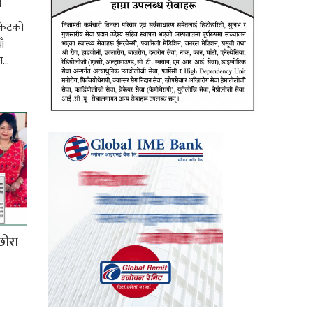
ि
रकेटको
ाँ
...
छोरा