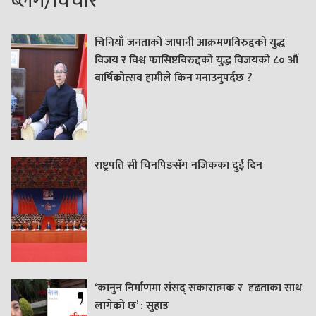
ब्लग/विचार
चिनियाँ जनताको जापानी आक्रमणविरुद्दको युद्ध
विजय र विश्व फासिष्टविरुद्दको युद्ध विजयको ८० औं
वार्षिकोत्सव हामीले किन मनाउनुपर्दछ ?
राष्ट्रपति सी चिनपिङसँग नजिकका दुई दिन
‘कानुन निर्माणमा संसद् सकारात्मक र दृढताका साथ
लागेको छ’ : सुहाङ