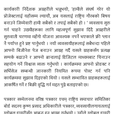
कार्यकारी निर्देशक अग्रहरीले भन्नुभयो, ‘हामीले संघर्ष गरेर यो
प्रोजेक्टलाई यहाँसम्म ल्यायौं, अब यसलाई राष्ट्रिय गौरबको बिषय
बनाउने जिम्मेवारी हामी सबैको र तपाई सबैको हो । ‘ व्यवसाय सुरु
गर्न चाहने उद्यमीहरूका लागि महत्वपूर्ण सुझाव दिँदै अग्रहरीले
सुरुवाती चरणमा महँगो योजना आवश्यक नपर्ने भएकाले फ्री प्लान
नै पर्याप्त हुने प्रष्ट पार्नुभयो । नयाँ व्यवसायीहरूलाई सबैभन्दा पहिले
आफ्नो बिजीनेश पेज बनाउन आग्रह गर्दै यसले ग्राहकसँग प्रत्यक्ष
सम्पर्क बढाउने र आफ्नो ब्रान्डलाई डिजिटल माध्यमबाट चिनाउन
सहयोग गर्ने विश्वास व्यक्त गर्नुभयो । कार्यक्रममा आफ्नो प्रोडक्ट र
सर्भिसेज सम्बन्धी जानकारी नियमित रूपमा पोस्ट गर्न पनि
कार्यक्रममा सुझाव दिइएको थियो । यसले सम्भावित ग्राहकहरूलाई
आकर्षित गर्ने र बिक्री वृद्धि गर्न मद्दत पुग्ने बताइएको छ।
पत्रकार सम्मेलनमा वरिष्ठ पत्रकार एवम् राष्ट्रिय समाचार समितिका
बोर्ड सदस्य कृष्ण प्रसाद अधिकारीले पत्रकार, व्यवसायीलगायतलाई
ग्लोबल डायरीसँग आबद्ध हुन आग्रह गर्नुभयो । उहाँले ग्लोबल डायरी