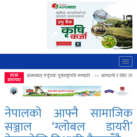
Togg
navig
 भण्डारी
ताजा
>>
आम्दानी र सिट उपयोगितामा सुधार, निगमलाई आत्मनिर्भर बनाउने
समाचार
नेपालको आफ्नै सामाजिक
सञ्जाल ‘ग्लोबल डायरी’