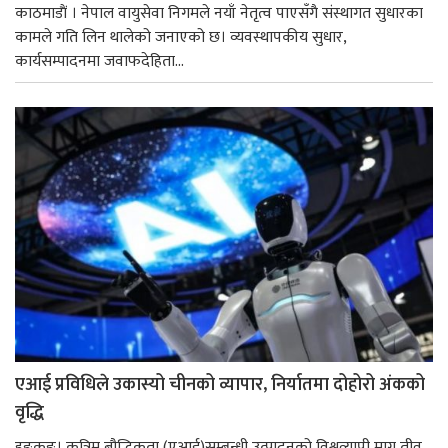
काठमाडाैं । नेपाल वायुसेवा निगमले नयाँ नेतृत्व पाएसँगै संस्थागत सुधारका
कामले गति लिन थालेको जनाएको छ। व्यवस्थापकीय सुधार,
कार्यसम्पादनमा जवाफदेहिता...
एआई प्रविधिले उकास्यो चीनको व्यापार, निर्यातमा दोहोरो अंकको
वृद्धि
हङकङ। कृत्रिम बौद्धिकता (एआई)सम्बन्धी उत्पादनको विश्वव्यापी माग तीव्र