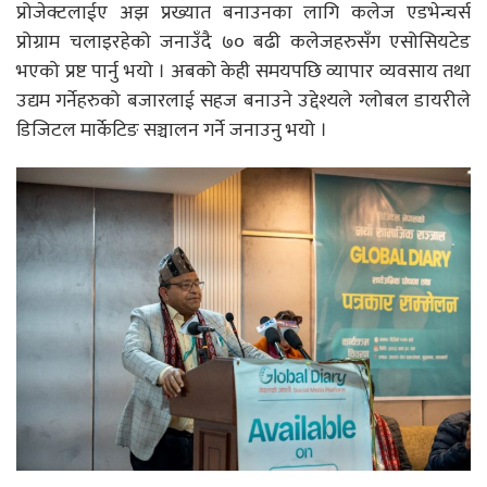
प्रोजेक्टलाईए अझ प्रख्यात बनाउनका लागि कलेज एडभेन्चर्स
प्रोग्राम चलाइरहेको जनाउँदै ७० बढी कलेजहरुसँग एसोसियटेड
भएको प्रष्ट पार्नु भयो । अबको केही समयपछि व्यापार व्यवसाय तथा
उद्यम गर्नेहरुको बजारलाई सहज बनाउने उद्देश्यले ग्लोबल डायरीले
डिजिटल मार्केटिङ सञ्चालन गर्ने जनाउनु भयो ।