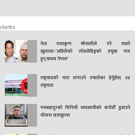
लोक्रप्रिय
नेता राधाकृण मौनालीले गरे यस्तो
खुलासा-‘अहिलेको लोडसेडिङ्गको प्रमुख पात्र
हुन्,माधव नेपाल’
राष्ट्रवादको नारा लगाउने एमालेका हेर्नुहोस् २४
राष्ट्रघात
गमबहादुरकाे चिनियाँ व्यवसायीको करोडौँ डुवाउने
याेजना छताछुल्ल