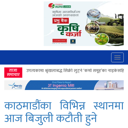
Togg
navig
 श्रृंखलाबद्ध सिक्री लुट्ने ‘कर्मा समूह’का नाइकेसहित पाँच पक्राउ
ताजा
>>
लोकतान्त
समाचार
काठमाडौंका विभिन्न स्थानमा
आज बिजुली कटौती हुने