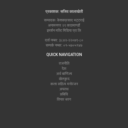
प्रकाशक: सजिव कालाखेती
सम्पादकः केशवप्रसाद भट्टराई
अनामनगर २९ काठमाण्डौं
इमर्शन मल्टि मिडिया प्रा लि
दर्ता नम्बर: ३८४२-२२०७९-८०
सम्पर्क नम्बर: ०१-५७०५१४७
QUICK NAVIGATION
राजनीति
देश
अर्थ बाणिज्य
खेलकुद
कला सहित्य मनोरंजन
अपराध
प्रबिधि
विचार ब्लग