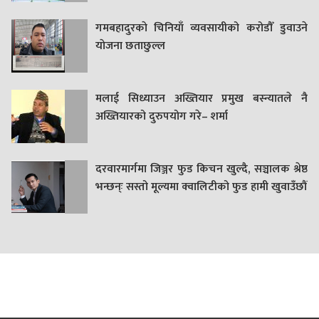
गमबहादुरकाे चिनियाँ व्यवसायीको करोडौँ डुवाउने
याेजना छताछुल्ल
मलाई सिध्याउन अख्तियार प्रमुख बस्न्यातले नै
अख्तियारको दुरुपयोग गरे– शर्मा
दरवारमार्गमा जिञ्जर फुड किचन खुल्दै, सञ्चालक श्रेष्ठ
भन्छन्ः सस्तो मूल्यमा क्वालिटीको फुड हामी खुवाउँछौं