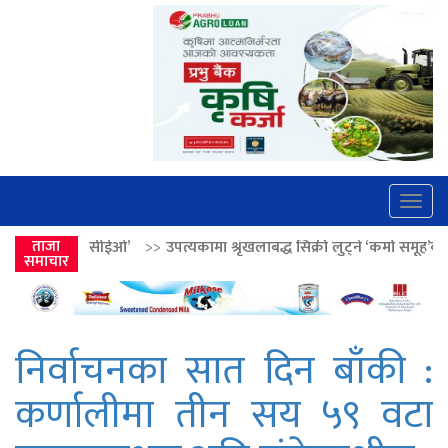
Togg
navig
’
>>
ताजा
उपत्यकामा श्रृंखलाबद्ध सिक्री लुट्ने ‘कर्मा समूह’का नाइकेसहित पाँच पक्र
समाचार
निर्वाचनका सात दिन बाँकी :
कर्णालीमा तीन सय ५९ वटा