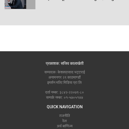
प्रकाशक: सजिव कालाखेती
सम्पादकः केशवप्रसाद भट्टराई
अनामनगर २९ काठमाण्डौं
इमर्शन मल्टि मिडिया प्रा लि
दर्ता नम्बर: ३८४२-२२०७९-८०
सम्पर्क नम्बर: ०१-५७०५१४७
QUICK NAVIGATION
राजनीति
देश
अर्थ बाणिज्य