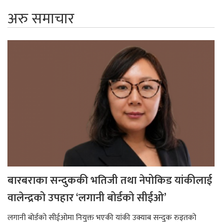
अरु समाचार
बारबराका सन्दुककी भतिजी तथा नेपोकिड यांकीलाई
वालेन्द्रको उपहार ‘लगानी बोर्डको सीईओ’
लगानी बोर्डको सीईओमा नियुक्त भएकी यांकी उक्याब सन्दुक रुइतको