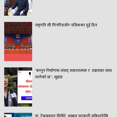
राष्ट्रपति सी चिनपिङसँग नजिकका दुई दिन
‘कानुन निर्माणमा संसद् सकारात्मक र दृढताका साथ
लागेको छ’ : सुहाङ
डा. टेकबहादुर घिमिरे: अब्बल सरकारी वकिलदेखि