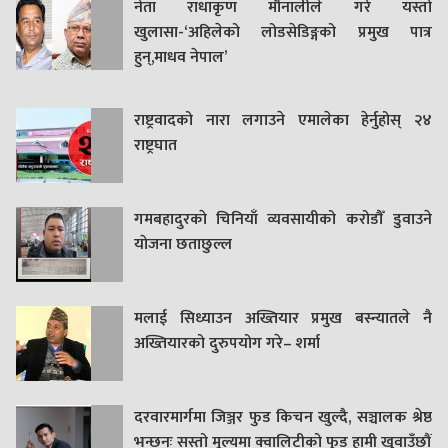
नेता राधाकृण मौनालीले गरे यस्तो
खुलासा-‘अहिलेको लोडसेडिङ्गको प्रमुख पात्र
हुन्,माधव नेपाल’
राष्ट्रवादको नारा लगाउने एमालेका हेर्नुहोस् २४
राष्ट्रघात
गमबहादुरकाे चिनियाँ व्यवसायीको करोडौँ डुवाउने
याेजना छताछुल्ल
मलाई सिध्याउन अख्तियार प्रमुख बस्न्यातले नै
अख्तियारको दुरुपयोग गरे– शर्मा
दरवारमार्गमा जिञ्जर फुड किचन खुल्दै, सञ्चालक श्रेष्ठ
भन्छन्ः सस्तो मूल्यमा क्वालिटीको फुड हामी खुवाउँछौं