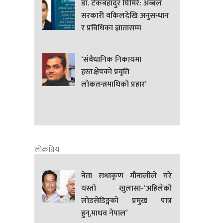
डा. टेकबहादुर घिमिरे: अब्बल
सरकारी वकिलदेखि अनुसन्धान
र प्रविधिका ज्ञातासम्म
‘संवैधानिक निकायमा
हस्तक्षेपको प्रवृति
लोकतन्त्रमाथिको प्रहार’
लोक्रप्रिय
नेता राधाकृण मौनालीले गरे
यस्तो खुलासा-‘अहिलेको
लोडसेडिङ्गको प्रमुख पात्र
हुन्,माधव नेपाल’