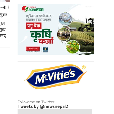
े–के ?
युक्त
ुख्य
ुक्त
िषद्
Follow me on Twitter
Tweets by @newsnepal2