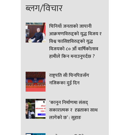
ब्लग/विचार
चिनियाँ जनताको जापानी
आक्रमणविरुद्दको युद्ध विजय र
विश्व फासिष्टविरुद्दको युद्ध
विजयको ८० औं वार्षिकोत्सव
हामीले किन मनाउनुपर्दछ ?
राष्ट्रपति सी चिनपिङसँग
नजिकका दुई दिन
‘कानुन निर्माणमा संसद्
सकारात्मक र दृढताका साथ
लागेको छ’ : सुहाङ