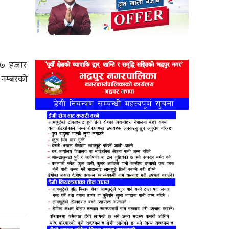
८७ हजार
 नम्बरको