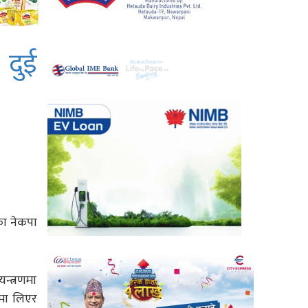
 दुई
का नेकपा
यन्त्रणमा
णमा लिएर