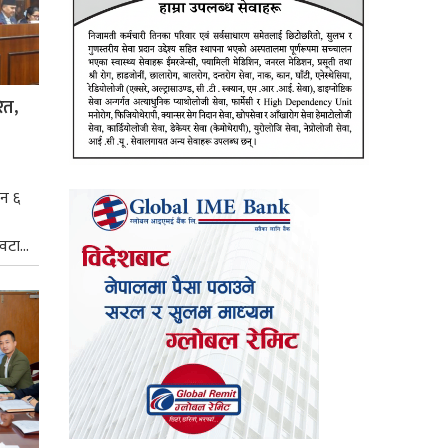
ित,
िन ६
टा...