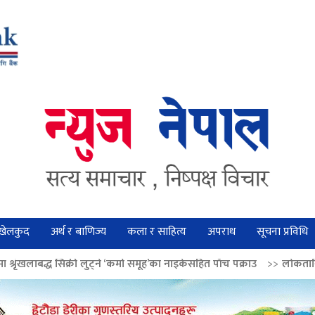
खेलकुद
अर्थ र बाणिज्य
कला र साहित्य
अपराध
सूचना प्रविधि
ुट्ने ‘कर्मा समूह’का नाइकेसहित पाँच पक्राउ
>>
लोकतान्त्रिक मूल्य सुदृढ बनाउन 