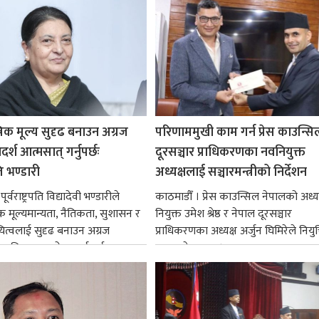
रिक मूल्य सुदृढ बनाउन अग्रज
परिणाममुखी काम गर्न प्रेस काउन्सि
्श आत्मसात् गर्नुपर्छः
दूरसञ्चार प्राधिकरणका नवनियुक्त
पति भण्डारी
अध्यक्षलाई सञ्चारमन्त्रीको निर्देशन
र्वराष्ट्रपति विद्यादेवी भण्डारीले
काठमाडौँ । प्रेस काउन्सिल नेपालको अध्य
िक मूल्यमान्यता, नैतिकता, सुशासन र
नियुक्त उमेश श्रेष्ठ र नेपाल दूरसञ्चार
ित्वलाई सुदृढ बनाउन अग्रज
प्राधिकरणका अध्यक्ष अर्जुन घिमिरेले नियुक्
्यक्तित्वहरूको आदर्शलाई आत्मसात्
ग्रहण गरेका छन्।...
क...