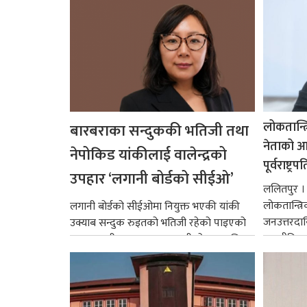
लोकतान्त्
बारबराका सन्दुककी भतिजी तथा
नेताको आदर
नेपोकिड यांकीलाई वालेन्द्रको
पूर्वराष्ट्र
उपहार ‘लगानी बोर्डको सीईओ’
ललितपुर । पू
लोकतान्त्र
लगानी बोर्डको सीईओमा नियुक्त भएकी यांकी
जनउत्तरदाय
उक्याब सन्दुक रुइतको भतिजी रहेको पाइएको
राजनीतिक व
छ। तत्कालीन समयमा महाकालीको अञ्चलाधिश
गर्न आवश्य
नै बनेका जोन...