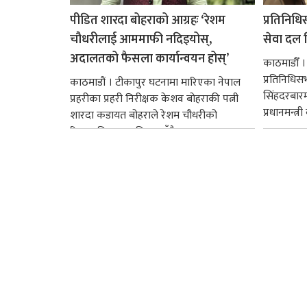
पीडित शारदा बोहराको आग्रहः ‘रेशम
प्रतिनिधि
चौधरीलाई आममाफी नदिइयोस्,
सेवा दल वि
अदालतको फैसला कार्यान्वयन होस्’
काठमाडौँ ।
प्रतिनिधि
काठमाडौं । टीकापुर घटनामा मारिएका नेपाल
सिंहदरबार
प्रहरीका प्रहरी निरीक्षक केशव बोहराकी पत्नी
प्रधानमन्त्र
शारदा कडायत बोहराले रेशम चौधरीको
रिहाइप्रति असहमति जनाउँदै...