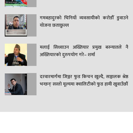
गमबहादुरकाे चिनियाँ व्यवसायीको करोडौँ डुवाउने
याेजना छताछुल्ल
मलाई सिध्याउन अख्तियार प्रमुख बस्न्यातले नै
अख्तियारको दुरुपयोग गरे– शर्मा
दरवारमार्गमा जिञ्जर फुड किचन खुल्दै, सञ्चालक श्रेष्ठ
भन्छन्ः सस्तो मूल्यमा क्वालिटीको फुड हामी खुवाउँछौं