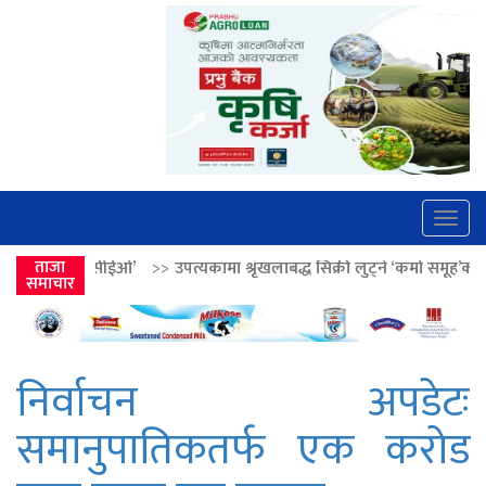
Togg
navig
>>
ताजा
उपत्यकामा श्रृंखलाबद्ध सिक्री लुट्ने ‘कर्मा समूह’का नाइकेसहित पाँच पक्रा
समाचार
निर्वाचन अपडेटः
समानुपातिकतर्फ एक करोड