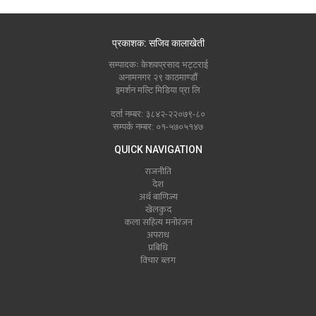
प्रकाशक: सजिव कालाखेती
सम्पादकः केशवप्रसाद भट्टराई
अनामनगर २९ काठमाण्डौं
इमर्शन मल्टि मिडिया प्रा लि
दर्ता नम्बर: ३८४२-२२०७९-८०
सम्पर्क नम्बर: ०१-५७०५१४७
QUICK NAVIGATION
राजनीति
देश
अर्थ बाणिज्य
खेलकुद
कला सहित्य मनोरंजन
अपराध
प्रबिधि
विचार ब्लग