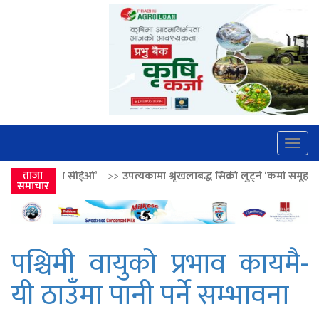
Togg
navig
’
>>
ताजा
उपत्यकामा श्रृंखलाबद्ध सिक्री लुट्ने ‘कर्मा समूह’का नाइकेसहित पाँच पक्रा
समाचार
पश्चिमी वायुको प्रभाव कायमै-
यी ठाउँमा पानी पर्ने सम्भावना