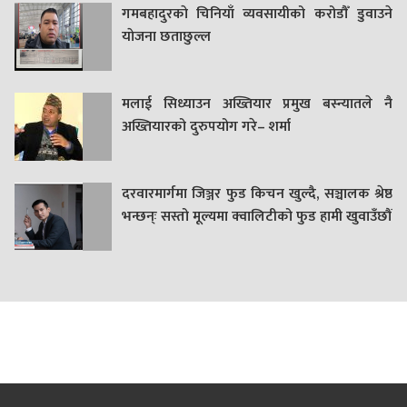
गमबहादुरकाे चिनियाँ व्यवसायीको करोडौँ डुवाउने
याेजना छताछुल्ल
मलाई सिध्याउन अख्तियार प्रमुख बस्न्यातले नै
अख्तियारको दुरुपयोग गरे– शर्मा
दरवारमार्गमा जिञ्जर फुड किचन खुल्दै, सञ्चालक श्रेष्ठ
भन्छन्ः सस्तो मूल्यमा क्वालिटीको फुड हामी खुवाउँछौं