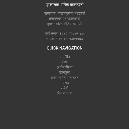
प्रकाशक: सजिव कालाखेती
सम्पादकः केशवप्रसाद भट्टराई
अनामनगर २९ काठमाण्डौं
इमर्शन मल्टि मिडिया प्रा लि
दर्ता नम्बर: ३८४२-२२०७९-८०
सम्पर्क नम्बर: ०१-५७०५१४७
QUICK NAVIGATION
राजनीति
देश
अर्थ बाणिज्य
खेलकुद
कला सहित्य मनोरंजन
अपराध
प्रबिधि
विचार ब्लग