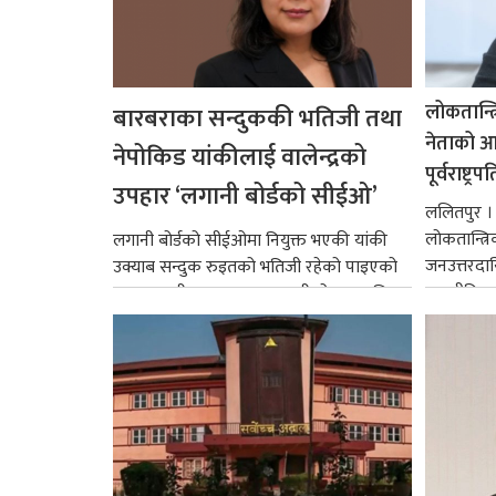
लोकतान्त्
बारबराका सन्दुककी भतिजी तथा
नेताको आदर
नेपोकिड यांकीलाई वालेन्द्रको
पूर्वराष्ट्र
उपहार ‘लगानी बोर्डको सीईओ’
ललितपुर । पू
लोकतान्त्र
लगानी बोर्डको सीईओमा नियुक्त भएकी यांकी
जनउत्तरदाय
उक्याब सन्दुक रुइतको भतिजी रहेको पाइएको
राजनीतिक व
छ। तत्कालीन समयमा महाकालीको अञ्चलाधिश
गर्न आवश्य
नै बनेका जोन...