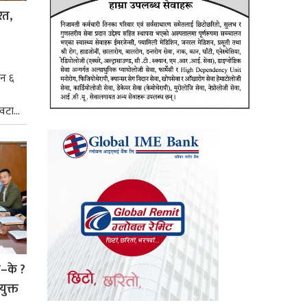
ित,
िन ६
टा...
े–के ?
युक्त