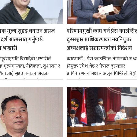
रिक मूल्य सुदृढ बनाउन अग्रज
परिणाममुखी काम गर्न प्रेस काउन्सि
्श आत्मसात् गर्नुपर्छः
दूरसञ्चार प्राधिकरणका नवनियुक्त
पति भण्डारी
अध्यक्षलाई सञ्चारमन्त्रीको निर्देशन
र्वराष्ट्रपति विद्यादेवी भण्डारीले
काठमाडौँ । प्रेस काउन्सिल नेपालको अध्य
िक मूल्यमान्यता, नैतिकता, सुशासन र
नियुक्त उमेश श्रेष्ठ र नेपाल दूरसञ्चार
ित्वलाई सुदृढ बनाउन अग्रज
प्राधिकरणका अध्यक्ष अर्जुन घिमिरेले नियुक्
्यक्तित्वहरूको आदर्शलाई आत्मसात्
ग्रहण गरेका छन्।...
क...