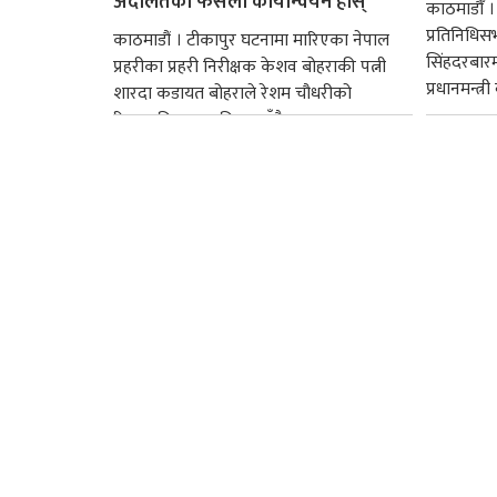
अदालतको फैसला कार्यान्वयन होस्’
काठमाडौँ ।
प्रतिनिधि
काठमाडौं । टीकापुर घटनामा मारिएका नेपाल
सिंहदरबार
प्रहरीका प्रहरी निरीक्षक केशव बोहराकी पत्नी
प्रधानमन्त्र
शारदा कडायत बोहराले रेशम चौधरीको
रिहाइप्रति असहमति जनाउँदै...