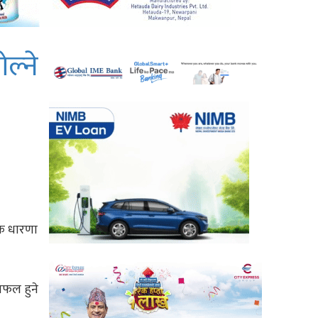
्ने
मक धारणा
लफल हुने