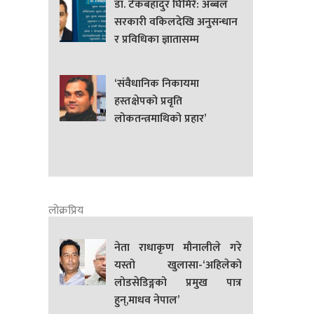
डा. टेकबहादुर घिमिरे: अब्बल
सरकारी वकिलदेखि अनुसन्धान
र प्रविधिका ज्ञातासम्म
‘संवैधानिक निकायमा
हस्तक्षेपको प्रवृति
लोकतन्त्रमाथिको प्रहार’
लोक्रप्रिय
नेता राधाकृण मौनालीले गरे
यस्तो खुलासा-‘अहिलेको
लोडसेडिङ्गको प्रमुख पात्र
हुन्,माधव नेपाल’