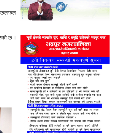
ामो छलफल
एको छ ।