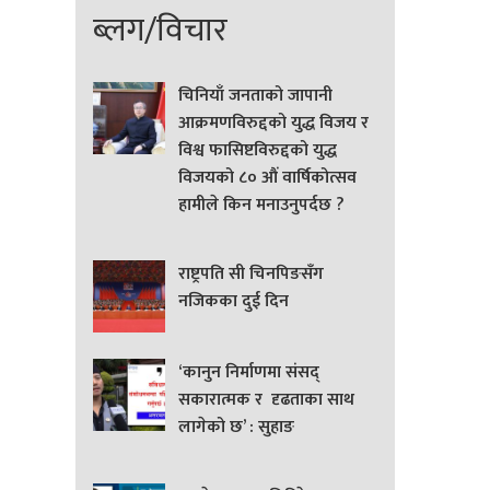
ब्लग/विचार
चिनियाँ जनताको जापानी
आक्रमणविरुद्दको युद्ध विजय र
विश्व फासिष्टविरुद्दको युद्ध
विजयको ८० औं वार्षिकोत्सव
हामीले किन मनाउनुपर्दछ ?
राष्ट्रपति सी चिनपिङसँग
नजिकका दुई दिन
‘कानुन निर्माणमा संसद्
सकारात्मक र दृढताका साथ
लागेको छ’ : सुहाङ