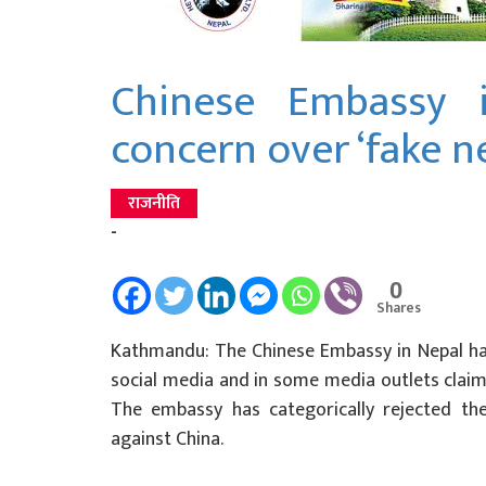
Chinese Embassy i
concern over ‘fake n
राजनीति
-
0
Shares
Kathmandu: The Chinese Embassy in Nepal has 
social media and in some media outlets claimi
The embassy has categorically rejected th
against China.