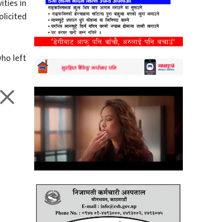
ities in
olicited
who left