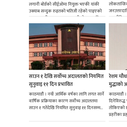
लोकतान्त्र
लगानी बोर्डको सीईओमा नियुक्त भएकी यांकी
जनउत्तरदाय
उक्याब सन्दुक रुइतको भतिजी रहेको पाइएको
राजनीतिक व
छ। तत्कालीन समयमा महाकालीको अञ्चलाधिश
गर्न आवश्य
नै बनेका जोन...
साउन १ देखि सर्वोच्च अदालतको नियमित
रेशम चौध
सुनुवाइ ११ दिन प्रभावित
मुद्धाको आ
काठमाडौं । नयाँ आर्थिक वर्षका लागि लगत सार्ने
काठमाडौं
वार्षिक प्रक्रियाका कारण सर्वोच्च अदालतमा
दिनेविरुद्ध
साउन १ गतेदेखि नियमित सुनुवाइ ११ दिनसम्म...
तोकिएको छ
प्रहरीका प्रह