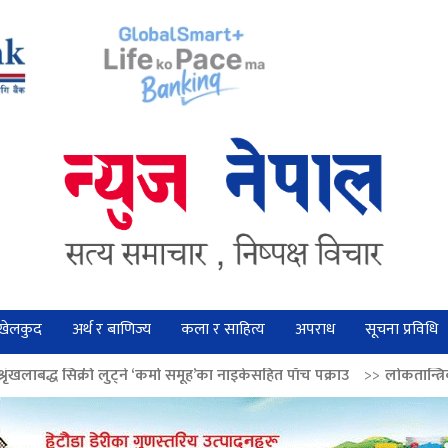
खेलकुद
अर्थ र बाणिज्य
कला र साहित्य
अपराध
सूचना प्रविधि
 ‘कर्मा समूह’का नाइकेसहित पाँच पक्राउ
>>
लोकतान्त्रिक मूल्य सुदृढ बनाउन अग्रज 