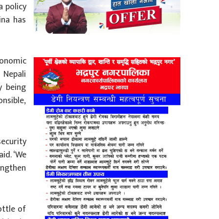
a policy
ina has
conomic
 Nepali
y being
nsible,
ecurity
aid. ‘We
engthen
ttle of