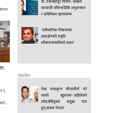
डा. टेकबहादुर घिमिरे: अब्बल
सरकारी वकिलदेखि अनुसन्धान
तिपत्र
र प्रविधिका ज्ञातासम्म
‘संवैधानिक निकायमा
हस्तक्षेपको प्रवृति
लोकतन्त्रमाथिको प्रहार’
ित,
लोक्रप्रिय
नेता राधाकृण मौनालीले गरे
िन ६
यस्तो खुलासा-‘अहिलेको
लोडसेडिङ्गको प्रमुख पात्र
टा...
हुन्,माधव नेपाल’