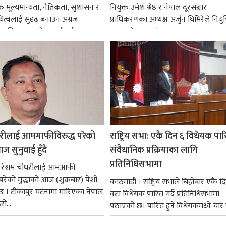
िक मूल्यमान्यता, नैतिकता, सुशासन र
नियुक्त उमेश श्रेष्ठ र नेपाल दूरसञ्चार
ित्वलाई सुदृढ बनाउन अग्रज
प्राधिकरणका अध्यक्ष अर्जुन घिमिरेले नियुक्
्यक्तित्वहरूको आदर्शलाई आत्मसात्
ग्रहण गरेका छन्।...
क...
रीलाई आममाफीविरुद्ध परेको
राष्ट्रिय सभा: एकै दिन ६ विधेयक पार
ज सुनुवाई हुँदै
संवैधानिक प्रक्रियाका लागि
प्रतिनिधिसभामा
 । रेशम चौधरीलाई आमआफी
 परेको मुद्धाको आज (शुक्रबार) पेशी
काठमाडौं । राष्ट्रिय सभाले बिहीबार एकै द
 । टीकापुर घटनामा मारिएका नेपाल
वटा विधेयक पारित गर्दै प्रतिनिधिसभामा
री...
पठाएको छ। पारित हुने विधेयकमध्ये चार व