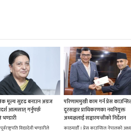
रिक मूल्य सुदृढ बनाउन अग्रज
परिणाममुखी काम गर्न प्रेस काउन्सि
्श आत्मसात् गर्नुपर्छः
दूरसञ्चार प्राधिकरणका नवनियुक्त
पति भण्डारी
अध्यक्षलाई सञ्चारमन्त्रीको निर्देशन
र्वराष्ट्रपति विद्यादेवी भण्डारीले
काठमाडौँ । प्रेस काउन्सिल नेपालको अध्य