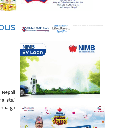
ous
 Nepali
alists.’
ampaign