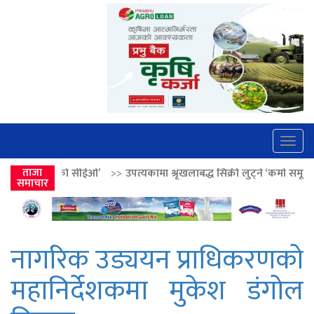
Togg
navig
ईओ’
>>
ताजा
उपत्यकामा श्रृंखलाबद्ध सिक्री लुट्ने ‘कर्मा समूह’का नाइकेसहित पाँच पक
समाचार
नागरिक उड्ययन प्राधिकरणको
महानिर्देशकमा मुकेश डंगोल