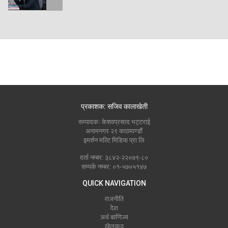
प्रकाशक: सजिव कालाखेती
सम्पादकः केशवप्रसाद भट्टराई
अनामनगर २९ काठमाण्डौं
इमर्शन मल्टि मिडिया प्रा लि
दर्ता नम्बर: ३८४२-२२०७९-८०
सम्पर्क नम्बर: ०१-५७०५१४७
QUICK NAVIGATION
राजनीति
देश
अर्थ बाणिज्य
खेलकुद