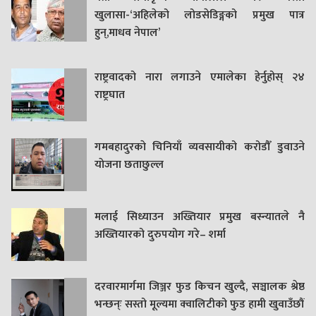
खुलासा-‘अहिलेको लोडसेडिङ्गको प्रमुख पात्र
हुन्,माधव नेपाल’
राष्ट्रवादको नारा लगाउने एमालेका हेर्नुहोस् २४
राष्ट्रघात
गमबहादुरकाे चिनियाँ व्यवसायीको करोडौँ डुवाउने
याेजना छताछुल्ल
मलाई सिध्याउन अख्तियार प्रमुख बस्न्यातले नै
अख्तियारको दुरुपयोग गरे– शर्मा
दरवारमार्गमा जिञ्जर फुड किचन खुल्दै, सञ्चालक श्रेष्ठ
भन्छन्ः सस्तो मूल्यमा क्वालिटीको फुड हामी खुवाउँछौं