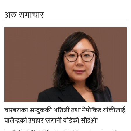
अरु समाचार
बारबराका सन्दुककी भतिजी तथा नेपोकिड यांकीलाई
वालेन्द्रको उपहार ‘लगानी बोर्डको सीईओ’