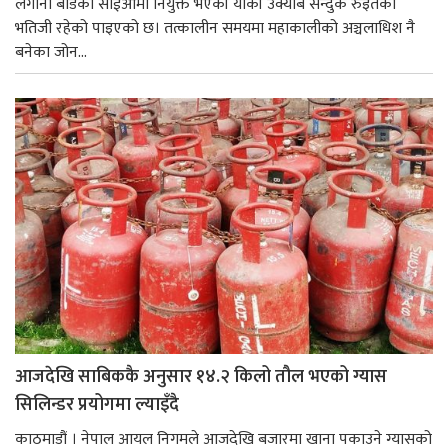
लगानी बोर्डको सीईओमा नियुक्त भएकी यांकी उक्याब सन्दुक रुइतको
भतिजी रहेको पाइएको छ। तत्कालीन समयमा महाकालीको अञ्चलाधिश नै
बनेका जोन...
आजदेखि साबिककै अनुसार १४.२ किलो तौल भएको ग्यास
सिलिन्डर प्रयोगमा ल्याइँदै
काठमाडौं । नेपाल आयल निगमले आजदेखि बजारमा खाना पकाउने ग्यासको