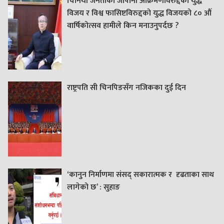
चिनियाँ जनताको जापानी आक्रमणविरुद्दको युद्ध
विजय र विश्व फासिष्टविरुद्दको युद्ध विजयको ८० औं
वार्षिकोत्सव हामीले किन मनाउनुपर्दछ ?
राष्ट्रपति सी चिनपिङसँग नजिकका दुई दिन
‘कानुन निर्माणमा संसद् सकारात्मक र दृढताका साथ
लागेको छ’ : सुहाङ