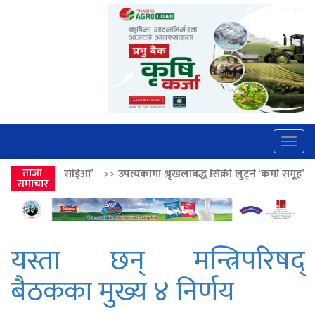
Togg
navig
>>
उपत्यकामा श्रृंखलाबद्ध सिक्री लुट्ने ‘कर्मा समूह’का नाइकेसहित पाँच पक्राउ
ताजा
समाचार
यस्ता छन् मन्त्रिपरिषद्
बैठकका मुख्य ४ निर्णय