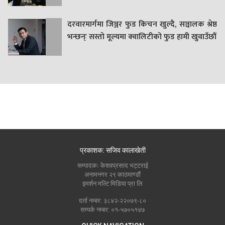
दरवारमार्गमा जिञ्जर फुड किचन खुल्दै, सञ्चालक श्रेष्ठ
भन्छन्ः सस्तो मूल्यमा क्वालिटीको फुड हामी खुवाउँछौं
प्रकाशक: सजिव कालाखेती
सम्पादकः केशवप्रसाद भट्टराई
अनामनगर २९ काठमाण्डौं
इमर्शन मल्टि मिडिया प्रा लि
दर्ता नम्बर: ३८४२-२२०७९-८०
सम्पर्क नम्बर: ०१-५७०५१४७