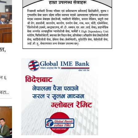
ित,
िन ६
टा...