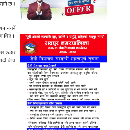
 रहने छ ।
धन नगर्ने
का थिए ।
ि.सं २०६१
वादी बीच