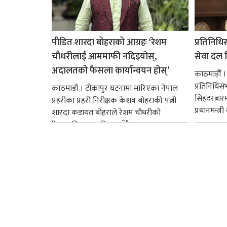
पीडित शारदा बोहराको आग्रहः ‘रेशम
प्रतिनिधि
चौधरीलाई आममाफी नदिइयोस्,
सेवा दल वि
अदालतको फैसला कार्यान्वयन होस्’
काठमाडौँ ।
प्रतिनिधि
काठमाडौं । टीकापुर घटनामा मारिएका नेपाल
सिंहदरबार
प्रहरीका प्रहरी निरीक्षक केशव बोहराकी पत्नी
प्रधानमन्त्र
शारदा कडायत बोहराले रेशम चौधरीको
रिहाइप्रति असहमति जनाउँदै...