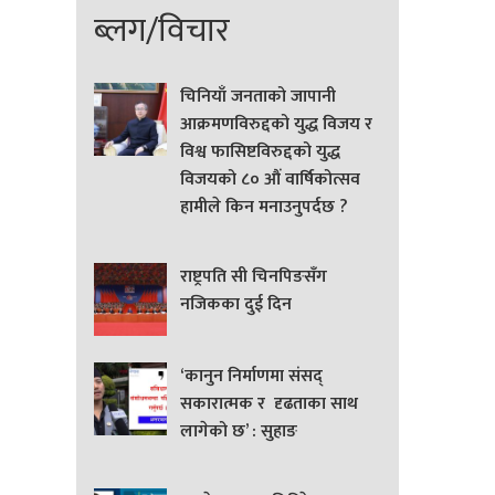
ब्लग/विचार
चिनियाँ जनताको जापानी
आक्रमणविरुद्दको युद्ध विजय र
विश्व फासिष्टविरुद्दको युद्ध
विजयको ८० औं वार्षिकोत्सव
हामीले किन मनाउनुपर्दछ ?
राष्ट्रपति सी चिनपिङसँग
नजिकका दुई दिन
‘कानुन निर्माणमा संसद्
सकारात्मक र दृढताका साथ
लागेको छ’ : सुहाङ