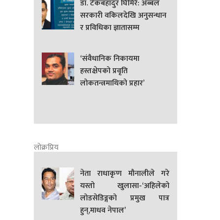
डा. टेकबहादुर घिमिरे: अब्बल
सरकारी वकिलदेखि अनुसन्धान
र प्रविधिका ज्ञातासम्म
‘संवैधानिक निकायमा
हस्तक्षेपको प्रवृति
लोकतन्त्रमाथिको प्रहार’
लोक्रप्रिय
नेता राधाकृण मौनालीले गरे
यस्तो खुलासा-‘अहिलेको
लोडसेडिङ्गको प्रमुख पात्र
हुन्,माधव नेपाल’