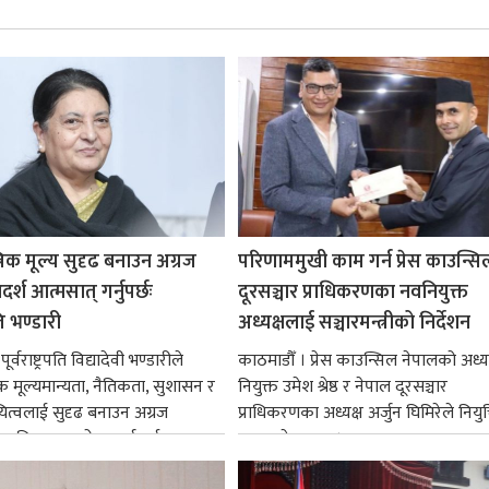
रिक मूल्य सुदृढ बनाउन अग्रज
परिणाममुखी काम गर्न प्रेस काउन्सि
्श आत्मसात् गर्नुपर्छः
दूरसञ्चार प्राधिकरणका नवनियुक्त
पति भण्डारी
अध्यक्षलाई सञ्चारमन्त्रीको निर्देशन
र्वराष्ट्रपति विद्यादेवी भण्डारीले
काठमाडौँ । प्रेस काउन्सिल नेपालको अध्य
िक मूल्यमान्यता, नैतिकता, सुशासन र
नियुक्त उमेश श्रेष्ठ र नेपाल दूरसञ्चार
ित्वलाई सुदृढ बनाउन अग्रज
प्राधिकरणका अध्यक्ष अर्जुन घिमिरेले नियुक्
्यक्तित्वहरूको आदर्शलाई आत्मसात्
ग्रहण गरेका छन्।...
क...