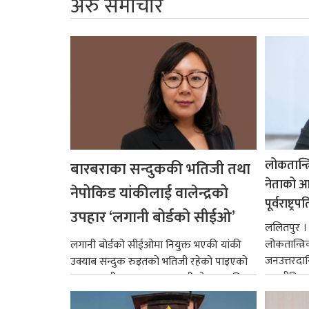
अरु समाचार
लोकतान्त्
बारबराका सन्दुककी भतिजी तथा
नेताको आदर
नेपोकिड यांकीलाई वालेन्द्रको
पूर्वराष्ट्र
उपहार ‘लगानी बोर्डको सीईओ’
ललितपुर । पू
लोकतान्त्र
लगानी बोर्डको सीईओमा नियुक्त भएकी यांकी
जनउत्तरदाय
उक्याब सन्दुक रुइतको भतिजी रहेको पाइएको
राजनीतिक व
छ। तत्कालीन समयमा महाकालीको अञ्चलाधिश
गर्न आवश्य
नै बनेका जोन...