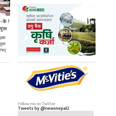
े–के ?
युक्त
ुख्य
ुक्त
िषद्
Follow me on Twitter
Tweets by @newsnepal2