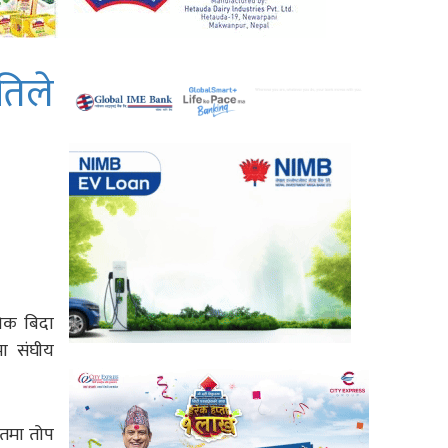
तिले
िक बिदा
मा संघीय
गतमा तोप