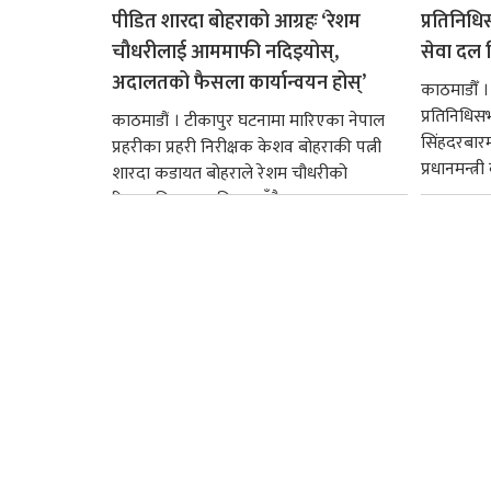
पीडित शारदा बोहराको आग्रहः ‘रेशम
प्रतिनिधि
चौधरीलाई आममाफी नदिइयोस्,
सेवा दल वि
अदालतको फैसला कार्यान्वयन होस्’
काठमाडौँ ।
प्रतिनिधि
काठमाडौं । टीकापुर घटनामा मारिएका नेपाल
सिंहदरबार
प्रहरीका प्रहरी निरीक्षक केशव बोहराकी पत्नी
प्रधानमन्त्र
शारदा कडायत बोहराले रेशम चौधरीको
रिहाइप्रति असहमति जनाउँदै...