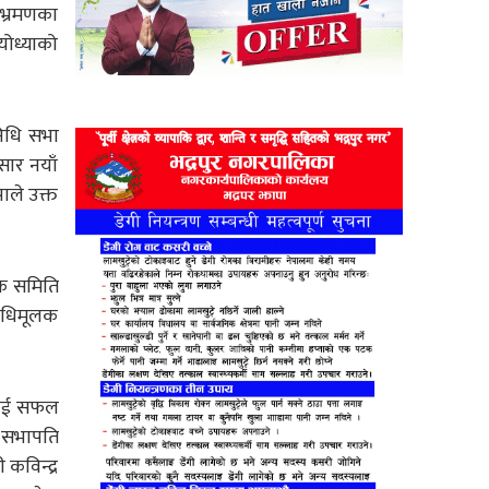
 भ्रमणका
योध्याको
निधि सभा
सार नयाँ
ाले उक्त
ोजक समिति
निधिमूलक
नलाई सफल
 सभापति
कविन्द्र