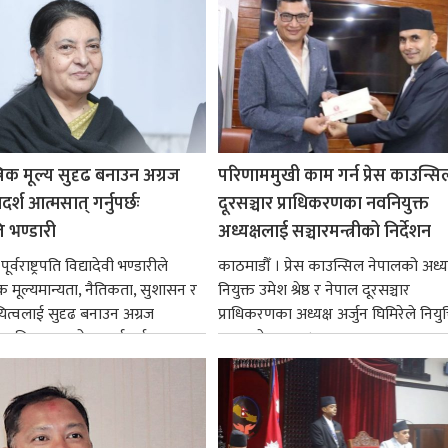
रिक मूल्य सुदृढ बनाउन अग्रज
परिणाममुखी काम गर्न प्रेस काउन्सि
्श आत्मसात् गर्नुपर्छः
दूरसञ्चार प्राधिकरणका नवनियुक्त
पति भण्डारी
अध्यक्षलाई सञ्चारमन्त्रीको निर्देशन
र्वराष्ट्रपति विद्यादेवी भण्डारीले
काठमाडौँ । प्रेस काउन्सिल नेपालको अध्य
िक मूल्यमान्यता, नैतिकता, सुशासन र
नियुक्त उमेश श्रेष्ठ र नेपाल दूरसञ्चार
ित्वलाई सुदृढ बनाउन अग्रज
प्राधिकरणका अध्यक्ष अर्जुन घिमिरेले नियुक्
्यक्तित्वहरूको आदर्शलाई आत्मसात्
ग्रहण गरेका छन्।...
क...