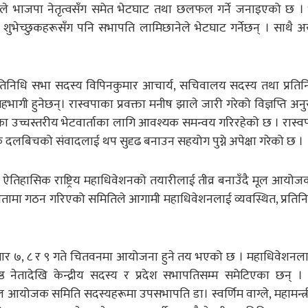
छानेले भाजपा नेतृत्वसँग समेत भेटघाट तथा छलफल गर्ने जनाइएको छ ।
शुभेच्छुकहरूसँग पनि सभापति लामिछानेले भेटघाट गर्नेछन् । साथै अ
प्रतिनिधि सभा सदस्य विपिनकुमार आचार्य, सचिवालय सदस्य तथा प्रति
ागी हुनेछन्। रास्वपाका प्रवक्ता मनीष झाले जारी गरेको विज्ञप्ति अनु
ा उच्चस्तरीय भेटवार्ताका लागि आवश्यक समन्वय गरिरहेको छ । रास्वप
 दलबिचको संवादलाई थप सुदृढ बनाउन सहयोग पुग्ने अपेक्षा गरेको छ ।
 प्रथम ऐतिहासिक राष्ट्रिय महाधिवेशनको तयारीलाई तीव्र बनाउँदै मूल आय
क्षतामा गठन गरिएको समितिले आगामी महाधिवेशनलाई व्यवस्थित, प्रति
८३ असार ७, ८ र ९ गते चितवनमा आयोजना हुने तय भएको छ । महाधिवेश
तादेखि केन्द्रीय सदस्य र प्रदेश सभापतिसम्म समेटिएका छन् ।
आयोजक समिति सदस्यहरूमा उपसभापति डा। स्वर्णिम वाग्ले, महामन्त्री 