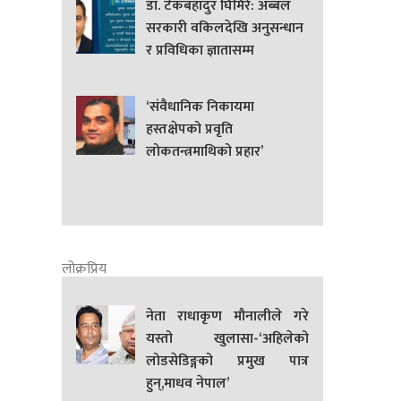
डा. टेकबहादुर घिमिरे: अब्बल
सरकारी वकिलदेखि अनुसन्धान
र प्रविधिका ज्ञातासम्म
‘संवैधानिक निकायमा
हस्तक्षेपको प्रवृति
लोकतन्त्रमाथिको प्रहार’
लोक्रप्रिय
नेता राधाकृण मौनालीले गरे
यस्तो खुलासा-‘अहिलेको
लोडसेडिङ्गको प्रमुख पात्र
हुन्,माधव नेपाल’