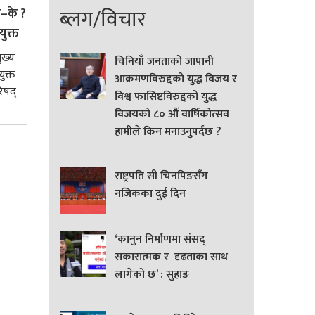
ब्लग/विचार
े–के ?
युक्त
ुख्य
चिनियाँ जनताको जापानी
ुक्त
आक्रमणविरुद्दको युद्ध विजय र
िषद्
विश्व फासिष्टविरुद्दको युद्ध
विजयको ८० औं वार्षिकोत्सव
हामीले किन मनाउनुपर्दछ ?
राष्ट्रपति सी चिनपिङसँग
नजिकका दुई दिन
‘कानुन निर्माणमा संसद्
सकारात्मक र दृढताका साथ
लागेको छ’ : सुहाङ