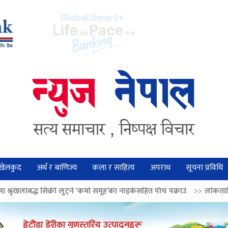
खेलकुद
अर्थ र बाणिज्य
कला र साहित्य
अपराध
सूचना प्रविधि
ुट्ने ‘कर्मा समूह’का नाइकेसहित पाँच पक्राउ
>>
लोकतान्त्रिक मूल्य सुदृढ बनाउन 