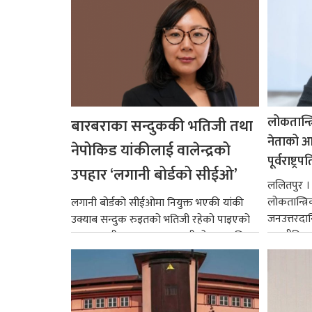
लोकतान्त्
बारबराका सन्दुककी भतिजी तथा
नेताको आदर
नेपोकिड यांकीलाई वालेन्द्रको
पूर्वराष्ट्र
उपहार ‘लगानी बोर्डको सीईओ’
ललितपुर । पू
लोकतान्त्र
लगानी बोर्डको सीईओमा नियुक्त भएकी यांकी
जनउत्तरदाय
उक्याब सन्दुक रुइतको भतिजी रहेको पाइएको
राजनीतिक व
छ। तत्कालीन समयमा महाकालीको अञ्चलाधिश
गर्न आवश्य
नै बनेका जोन...