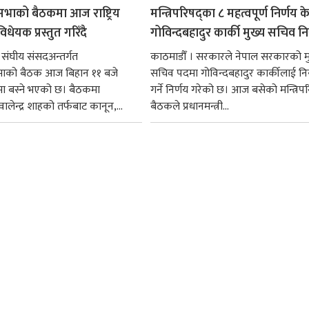
सभाको बैठकमा आज राष्ट्रिय
मन्त्रिपरिषद्का ८ महत्वपूर्ण निर्णय क
धेयक प्रस्तुत गरिँदै
गोविन्दबहादुर कार्की मुख्य सचिव नि
 संघीय संसदअन्तर्गत
काठमाडौँ । सरकारले नेपाल सरकारको म
सभाको बैठक आज बिहान ११ बजे
सचिव पदमा गोविन्दबहादुर कार्कीलाई निय
मा बस्ने भएको छ। बैठकमा
गर्ने निर्णय गरेको छ। आज बसेको मन्त्रिपर
ी वालेन्द्र शाहको तर्फबाट कानून,...
बैठकले प्रधानमन्त्री...