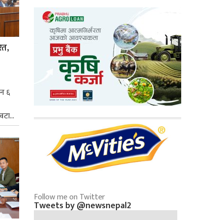
ित,
िन ६
टा...
Follow me on Twitter
Tweets by @newsnepal2