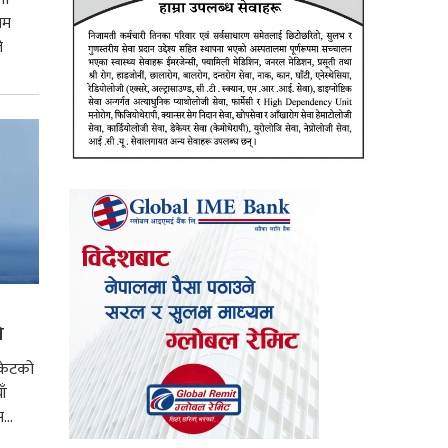
िम
े
ि
रकेटको
ाँ
...