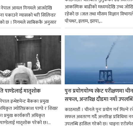
आकस्मिक बाढीको मध्यमदेखि उच्च जोख
। नेपाल आयल निगमले आजदेखि
रहेको छ ।जल तथा मौसम विज्ञान विभागल
ना पकाउने ग्यासको भरी सिलिन्डर
पाँचथर, इलाम, झापा,...
को छ । निगमले साबिककै अनुसार
ोति पाण्डेलाई मातृशोक
पुनः प्रयोगयोग्य रकेट परीक्षणमा चीन
सफल, अन्तरिक्ष दौडमा नयाँ उपलब्ध
पाल इन्भेष्टमेन्ट बैंकका प्रमुख
अधिकृत ज्योतिप्रकाश पाण्डे र शिखर
काठमाडौं । चीनले पुनः प्रयोग गर्न मिल्ने 
सका प्रमुख कार्यकारी अधिकृत
सफल अवतरण गर्दै अन्तरिक्ष प्रविधिमा नय
पाण्डेलाई मातृशोक परेको छ।...
उपलब्धि हासिल गरेको छ। चाइना एरोस्पेस