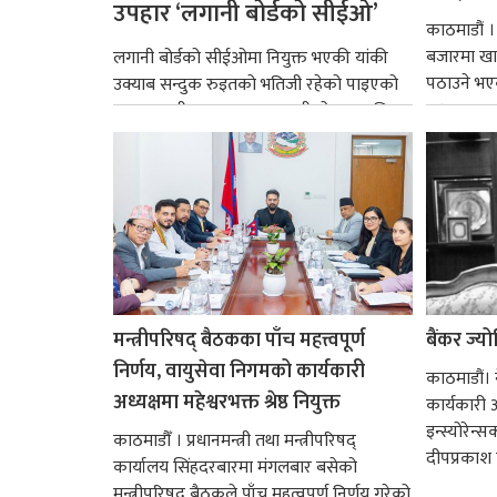
उपहार ‘लगानी बोर्डको सीईओ’
काठमाडौं 
बजारमा खा
लगानी बोर्डको सीईओमा नियुक्त भएकी यांकी
पठाउने भए
उक्याब सन्दुक रुइतको भतिजी रहेको पाइएको
१४.२...
छ। तत्कालीन समयमा महाकालीको अञ्चलाधिश
नै बनेका जोन...
मन्त्रीपरिषद् बैठकका पाँच महत्त्वपूर्ण
बैंकर ज्य
निर्णय, वायुसेवा निगमको कार्यकारी
काठमाडौं। ने
अध्यक्षमा महेश्वरभक्त श्रेष्ठ नियुक्त
कार्यकारी 
इन्स्योरेन्
काठमाडौँ । प्रधानमन्त्री तथा मन्त्रीपरिषद्
दीपप्रकाश 
कार्यालय सिंहदरबारमा मंगलबार बसेको
मन्त्रीपरिषद् बैठकले पाँच महत्वपूर्ण निर्णय गरेको