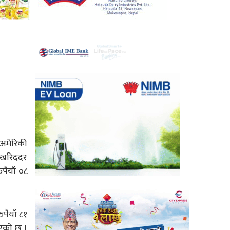
 अमेरिकी
ो खरिददर
ुपैयाँ ०८
पैयाँ ८१
िएको छ ।