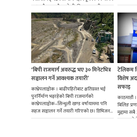
छ । यसैक्रममा बैडकले बीउबिजनसम्बन्धी...
‘बिपी राजमार्ग अवरुद्ध भए ३० मिनेटभित्र
टेलिकम बि
सञ्चालन गर्ने आवश्यक तयारी’
विशेष अद
सफाइ
काभ्रेपलाञ्चोक । बाढीपहिरोबाट क्षतिग्रस्त भई
पुनर्निर्माण भइरहेको बिपी राजमार्गको
काठमाडौं 
काभ्रेपलाञ्चोक–सिन्धुली खण्ड वर्षायाममा पनि
बिलिङ प्रणाल
सहज सञ्चालन गर्ने तयारी गरिएको छ। डिभिजन...
मुद्दामा 
अदालतले न