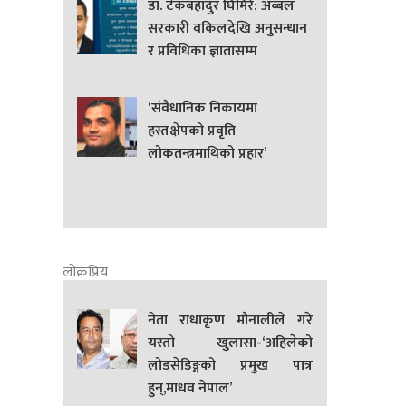
डा. टेकबहादुर घिमिरे: अब्बल
सरकारी वकिलदेखि अनुसन्धान
र प्रविधिका ज्ञातासम्म
‘संवैधानिक निकायमा
हस्तक्षेपको प्रवृति
लोकतन्त्रमाथिको प्रहार’
लोक्रप्रिय
नेता राधाकृण मौनालीले गरे
यस्तो खुलासा-‘अहिलेको
लोडसेडिङ्गको प्रमुख पात्र
हुन्,माधव नेपाल’