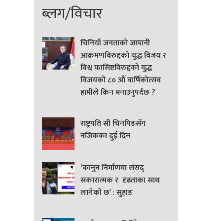
ब्लग/विचार
चिनियाँ जनताको जापानी
आक्रमणविरुद्दको युद्ध विजय र
विश्व फासिष्टविरुद्दको युद्ध
विजयको ८० औं वार्षिकोत्सव
हामीले किन मनाउनुपर्दछ ?
राष्ट्रपति सी चिनपिङसँग
नजिकका दुई दिन
‘कानुन निर्माणमा संसद्
सकारात्मक र दृढताका साथ
लागेको छ’ : सुहाङ