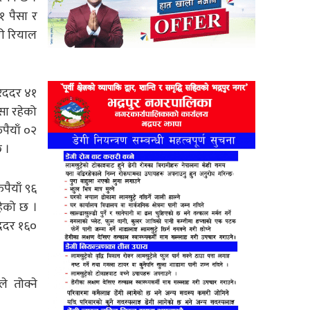
१ पैसा र
री रियाल
रिददर ४१
ैसा रहेको
पैयाँ ०२
छ ।
पैयाँ ९६
हेको छ ।
िददर १६०
े तोक्ने