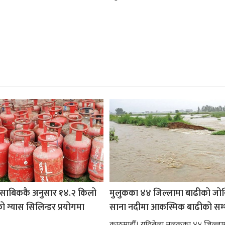
साबिककै अनुसार १४.२ किलो
मुलुकका ४४ जिल्लामा बाढीको जो
 ग्यास सिलिन्डर प्रयोगमा
साना नदीमा आकस्मिक बाढीको सम्
काठमाडौँ। यतिबेला मुलुकका ४४ जिल्ला