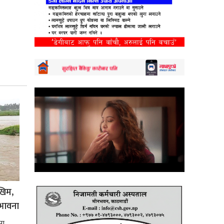
खिम,
भावना
मा