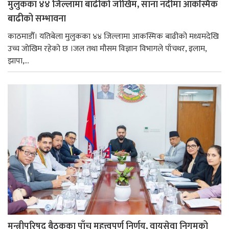
मुलुकका ४४ जिल्लामा बाढीको जोखिम, साना नदीमा आकस्मिक
बाढीको सम्भावना
काठमाडौँ। यतिबेला मुलुकका ४४ जिल्लामा आकस्मिक बाढीको मध्यमदेखि
उच्च जोखिम रहेको छ ।जल तथा मौसम विज्ञान विभागले पाँचथर, इलाम,
झापा,...
मन्त्रीपरिषद् बैठकका पाँच महत्त्वपूर्ण निर्णय, वायुसेवा निगमको