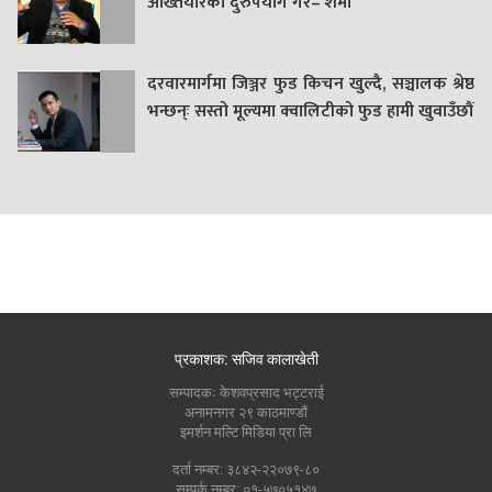
अख्तियारको दुरुपयोग गरे– शर्मा
दरवारमार्गमा जिञ्जर फुड किचन खुल्दै, सञ्चालक श्रेष्ठ
भन्छन्ः सस्तो मूल्यमा क्वालिटीको फुड हामी खुवाउँछौं
प्रकाशक: सजिव कालाखेती
सम्पादकः केशवप्रसाद भट्टराई
अनामनगर २९ काठमाण्डौं
इमर्शन मल्टि मिडिया प्रा लि
दर्ता नम्बर: ३८४२-२२०७९-८०
सम्पर्क नम्बर: ०१-५७०५१४७