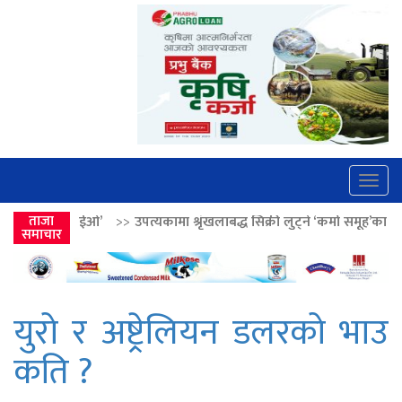
Togg
navig
>
उपत्यकामा श्रृंखलाबद्ध सिक्री लुट्ने ‘कर्मा समूह’का नाइकेसहित पाँच पक्राउ
ताजा
समाचार
युरो र अष्ट्रेलियन डलरको भाउ
कति ?