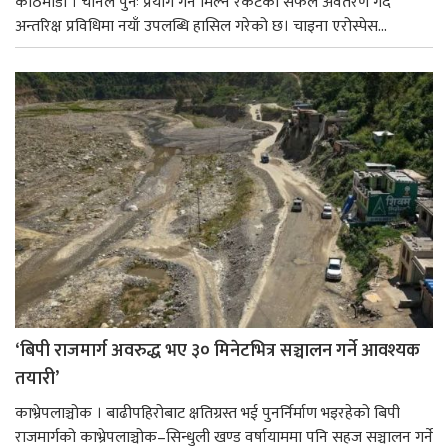
काठमाडौं । चीनले पुनः प्रयोग गर्न मिल्ने रकेटको सफल अवतरण गर्दै
अन्तरिक्ष प्रविधिमा नयाँ उपलब्धि हासिल गरेको छ। चाइना एरोस्पेस...
‘बिपी राजमार्ग अवरुद्ध भए ३० मिनेटभित्र सञ्चालन गर्ने आवश्यक
तयारी’
काभ्रेपलाञ्चोक । बाढीपहिरोबाट क्षतिग्रस्त भई पुनर्निर्माण भइरहेको बिपी
राजमार्गको काभ्रेपलाञ्चोक–सिन्धुली खण्ड वर्षायाममा पनि सहज सञ्चालन गर्ने