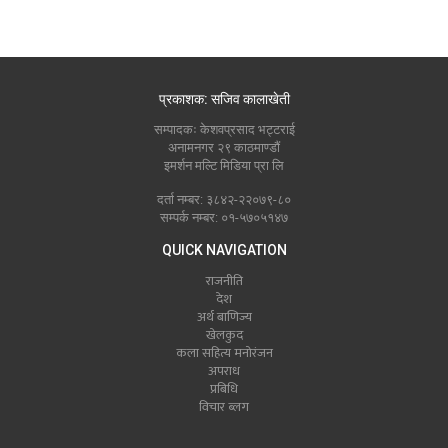
प्रकाशक: सजिव कालाखेती
सम्पादकः केशवप्रसाद भट्टराई
अनामनगर २९ काठमाण्डौं
इमर्शन मल्टि मिडिया प्रा लि
दर्ता नम्बर: ३८४२-२२०७९-८०
सम्पर्क नम्बर: ०१-५७०५१४७
QUICK NAVIGATION
राजनीति
देश
अर्थ बाणिज्य
खेलकुद
कला सहित्य मनोरंजन
अपराध
प्रबिधि
विचार ब्लग