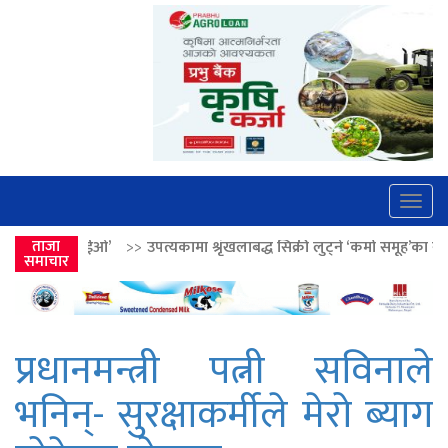
Togg
navig
>>
उपत्यकामा श्रृंखलाबद्ध सिक्री लुट्ने ‘कर्मा समूह’का नाइकेसहित पाँच पक्राउ
ताजा
समाचार
प्रधानमन्त्री पत्नी सविनाले
भनिन्- सुरक्षाकर्मीले मेरो ब्याग