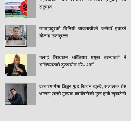
राष्ट्रघात
गमबहादुरकाे चिनियाँ व्यवसायीको करोडौँ डुवाउने
याेजना छताछुल्ल
मलाई सिध्याउन अख्तियार प्रमुख बस्न्यातले नै
अख्तियारको दुरुपयोग गरे– शर्मा
दरवारमार्गमा जिञ्जर फुड किचन खुल्दै, सञ्चालक श्रेष्ठ
भन्छन्ः सस्तो मूल्यमा क्वालिटीको फुड हामी खुवाउँछौं