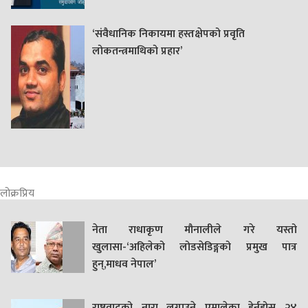
‘संवैधानिक निकायमा हस्तक्षेपको प्रवृति
लोकतन्त्रमाथिको प्रहार’
लोक्रप्रिय
नेता राधाकृण मौनालीले गरे यस्तो
खुलासा-‘अहिलेको लोडसेडिङ्गको प्रमुख पात्र
हुन्,माधव नेपाल’
राष्ट्रवादको नारा लगाउने एमालेका हेर्नुहोस् २४