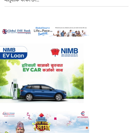
मातृशोक परेको छ।...