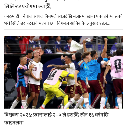
सिलिन्डर प्रयोगमा ल्याइँदै
काठमाडौं । नेपाल आयल निगमले आजदेखि बजारमा खाना पकाउने ग्यासको
भरी सिलिन्डर पठाउने भएको छ । निगमले साबिककै अनुसार १४.२...
विश्वकप २०२६: फ्रान्सलाई २–० ले हराउँदै स्पेन १६ वर्षपछि
फाइनलमा