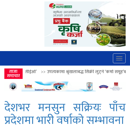
Togg
navig
>>
ताजा
उपत्यकामा श्रृंखलाबद्ध सिक्री लुट्ने ‘कर्मा समूह’का नाइकेसहित पाँच पक्रा
समाचार
देशभर मनसुन सक्रियः पाँच
प्रदेशमा भारी वर्षाको सम्भावना