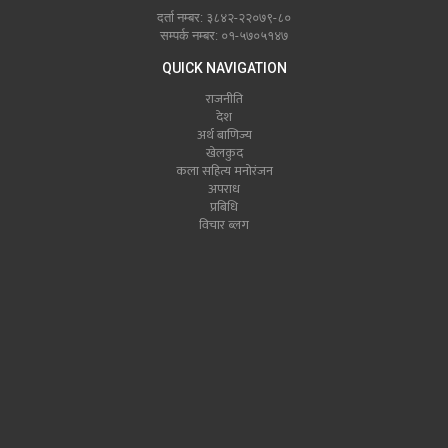
दर्ता नम्बर: ३८४२-२२०७९-८०
सम्पर्क नम्बर: ०१-५७०५१४७
QUICK NAVIGATION
राजनीति
देश
अर्थ बाणिज्य
खेलकुद
कला सहित्य मनोरंजन
अपराध
प्रबिधि
विचार ब्लग