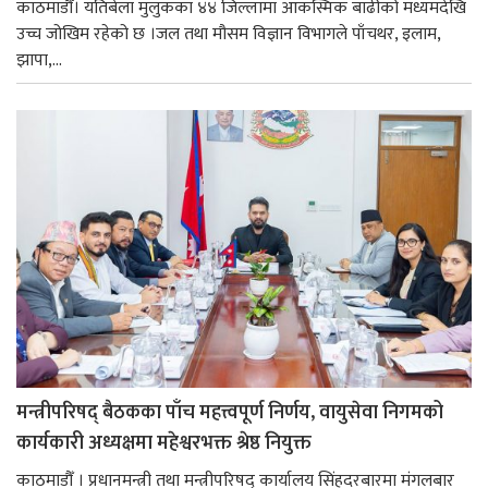
काठमाडौँ। यतिबेला मुलुकका ४४ जिल्लामा आकस्मिक बाढीको मध्यमदेखि
उच्च जोखिम रहेको छ ।जल तथा मौसम विज्ञान विभागले पाँचथर, इलाम,
झापा,...
मन्त्रीपरिषद् बैठकका पाँच महत्त्वपूर्ण निर्णय, वायुसेवा निगमको
कार्यकारी अध्यक्षमा महेश्वरभक्त श्रेष्ठ नियुक्त
काठमाडौँ । प्रधानमन्त्री तथा मन्त्रीपरिषद् कार्यालय सिंहदरबारमा मंगलबार