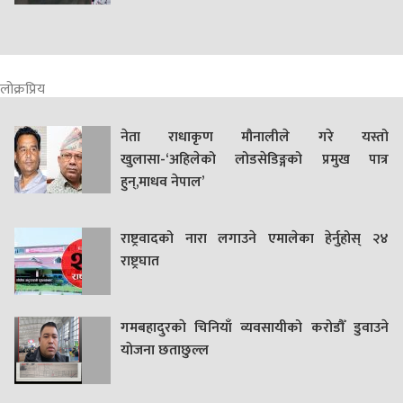
लोक्रप्रिय
नेता राधाकृण मौनालीले गरे यस्तो
खुलासा-‘अहिलेको लोडसेडिङ्गको प्रमुख पात्र
हुन्,माधव नेपाल’
राष्ट्रवादको नारा लगाउने एमालेका हेर्नुहोस् २४
राष्ट्रघात
गमबहादुरकाे चिनियाँ व्यवसायीको करोडौँ डुवाउने
याेजना छताछुल्ल