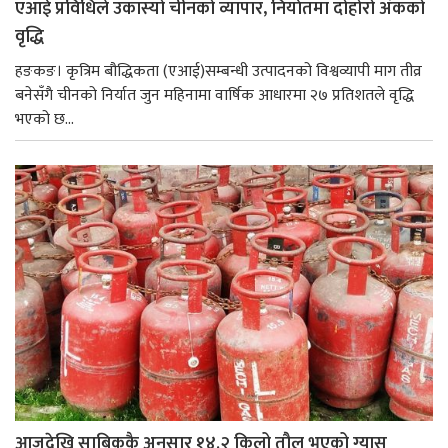
एआई प्रविधिले उकास्यो चीनको व्यापार, निर्यातमा दोहोरो अंकको
वृद्धि
हङकङ। कृत्रिम बौद्धिकता (एआई)सम्बन्धी उत्पादनको विश्वव्यापी माग तीव्र
बनेसँगै चीनको निर्यात जुन महिनामा वार्षिक आधारमा २७ प्रतिशतले वृद्धि
भएको छ...
आजदेखि साबिककै अनुसार १४.२ किलो तौल भएको ग्यास