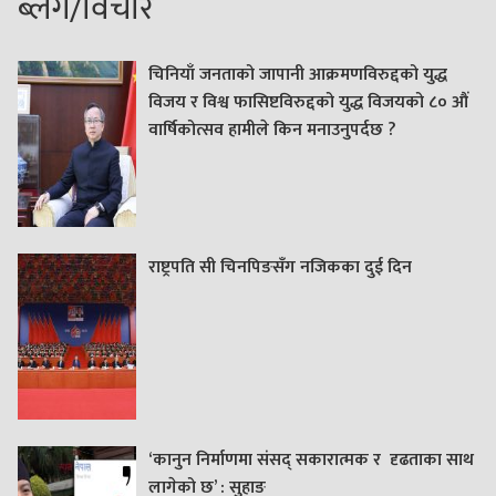
ब्लग/विचार
चिनियाँ जनताको जापानी आक्रमणविरुद्दको युद्ध
विजय र विश्व फासिष्टविरुद्दको युद्ध विजयको ८० औं
वार्षिकोत्सव हामीले किन मनाउनुपर्दछ ?
राष्ट्रपति सी चिनपिङसँग नजिकका दुई दिन
‘कानुन निर्माणमा संसद् सकारात्मक र दृढताका साथ
लागेको छ’ : सुहाङ