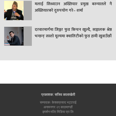
मलाई सिध्याउन अख्तियार प्रमुख बस्न्यातले नै
अख्तियारको दुरुपयोग गरे– शर्मा
दरवारमार्गमा जिञ्जर फुड किचन खुल्दै, सञ्चालक श्रेष्ठ
भन्छन्ः सस्तो मूल्यमा क्वालिटीको फुड हामी खुवाउँछौं
प्रकाशक: सजिव कालाखेती
सम्पादकः केशवप्रसाद भट्टराई
अनामनगर २९ काठमाण्डौं
इमर्शन मल्टि मिडिया प्रा लि