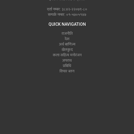
दर्ता नम्बर: ३८४२-२२०७९-८०
सम्पर्क नम्बर: ०१-५७०५१४७
QUICK NAVIGATION
राजनीति
देश
अर्थ बाणिज्य
खेलकुद
कला सहित्य मनोरंजन
अपराध
प्रबिधि
विचार ब्लग