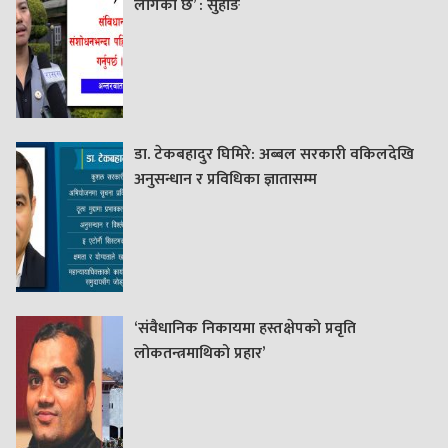
लागेको छ’ : सुहाङ
डा. टेकबहादुर घिमिरे: अब्बल सरकारी वकिलदेखि
अनुसन्धान र प्रविधिका ज्ञातासम्म
‘संवैधानिक निकायमा हस्तक्षेपको प्रवृति
लोकतन्त्रमाथिको प्रहार’