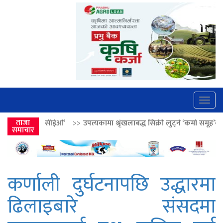
Togg
navig
>>
उपत्यकामा श्रृंखलाबद्ध सिक्री लुट्ने ‘कर्मा समूह’का नाइकेसहित पाँच पक्राउ
ताजा
समाचार
कर्णाली दुर्घटनापछि उद्धारमा
ढिलाइबारे संसदमा