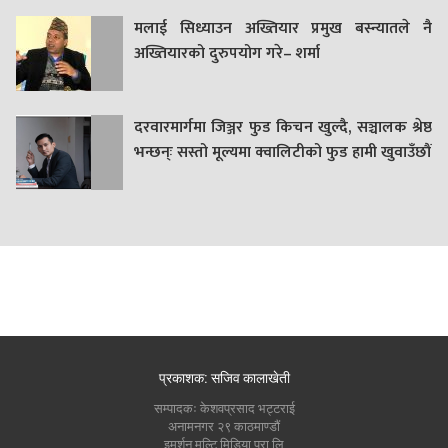
मलाई सिध्याउन अख्तियार प्रमुख बस्न्यातले नै
अख्तियारको दुरुपयोग गरे– शर्मा
दरवारमार्गमा जिञ्जर फुड किचन खुल्दै, सञ्चालक श्रेष्ठ
भन्छन्ः सस्तो मूल्यमा क्वालिटीको फुड हामी खुवाउँछौं
प्रकाशक: सजिव कालाखेती
सम्पादकः केशवप्रसाद भट्टराई
अनामनगर २९ काठमाण्डौं
इमर्शन मल्टि मिडिया प्रा लि