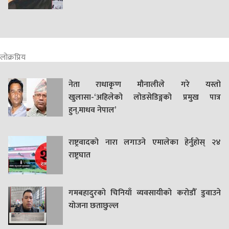
लोक्रप्रिय
नेता राधाकृण मौनालीले गरे यस्तो
खुलासा-‘अहिलेको लोडसेडिङ्गको प्रमुख पात्र
हुन्,माधव नेपाल’
राष्ट्रवादको नारा लगाउने एमालेका हेर्नुहोस् २४
राष्ट्रघात
गमबहादुरकाे चिनियाँ व्यवसायीको करोडौँ डुवाउने
याेजना छताछुल्ल