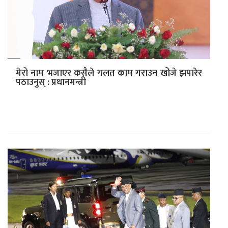
मेरो नाम भजाएर कसैले गलत काम गराउन खोजे झपारेर
पठाउनुस् : प्रधानमन्त्री
काठमाडौं । प्रधानमन्त्री केपी शर्मा ओलीले समृद्धि नेपाल, सुखी
नेपालीको राष्ट्रिय आकांक्षा परिपूर्तिका लागि सुशासनको
महाअभियान सञ्चालन गर्नुपर्ने बताएका छन्।…