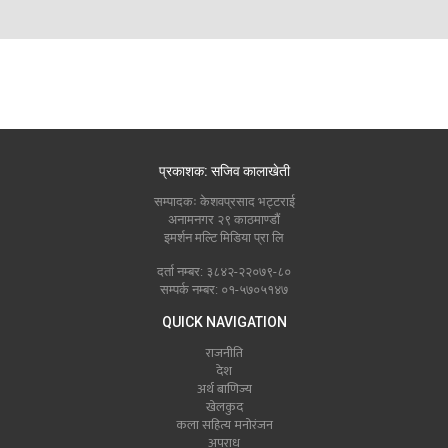
प्रकाशक: सजिव कालाखेती
सम्पादकः केशवप्रसाद भट्टराई
अनामनगर २९ काठमाण्डौं
इमर्शन मल्टि मिडिया प्रा लि
दर्ता नम्बर: ३८४२-२२०७९-८०
सम्पर्क नम्बर: ०१-५७०५१४७
QUICK NAVIGATION
राजनीति
देश
अर्थ बाणिज्य
खेलकुद
कला सहित्य मनोरंजन
अपराध