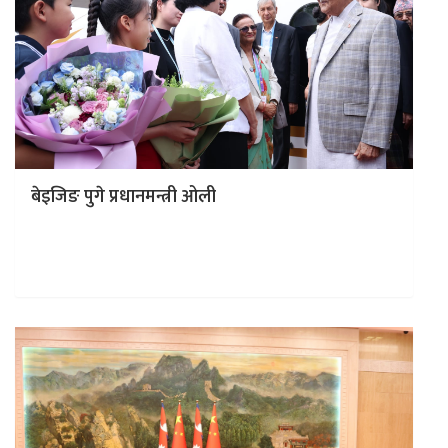
बेइजिङ पुगे प्रधानमन्त्री ओली
काठमाडौं । चीनको थियानजिन सहरमा आयोजित शांघाई सहयोग
संगठन (एससीओ) प्लसको शिखर सम्मेलन सकिएसँगै प्रधानमन्त्री
केपी शर्मा ओली आज बेइजिङ…