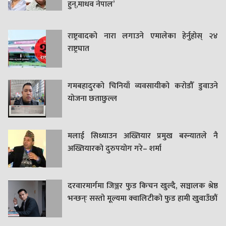
हुन्,माधव नेपाल’
राष्ट्रवादको नारा लगाउने एमालेका हेर्नुहोस् २४
राष्ट्रघात
गमबहादुरकाे चिनियाँ व्यवसायीको करोडौँ डुवाउने
याेजना छताछुल्ल
मलाई सिध्याउन अख्तियार प्रमुख बस्न्यातले नै
अख्तियारको दुरुपयोग गरे– शर्मा
दरवारमार्गमा जिञ्जर फुड किचन खुल्दै, सञ्चालक श्रेष्ठ
भन्छन्ः सस्तो मूल्यमा क्वालिटीको फुड हामी खुवाउँछौं