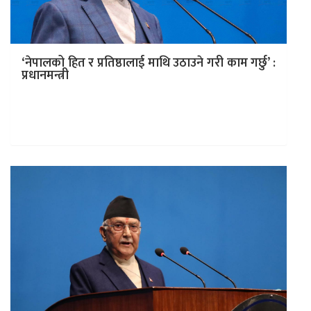
‘नेपालको हित र प्रतिष्ठालाई माथि उठाउने गरी काम गर्छु’ :
प्रधानमन्त्री
काठमाडाैं । भाेली (शनिवार) चीन भ्रमणमा जान लागेका प्रधानमन्त्री
केपी ओलीले भ्रमण बारे संसद्लाई जानकारी गराएका छन् ।
अाज बसेकाे…