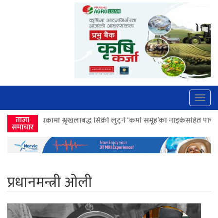
Togg
navig
खलाबद्ध सिक्री लुट्ने ‘कर्मा समूह’का नाइकेसहित पाँच पक्राउ
ताजा
>>
लोकतान्त्रिक म
समाचार
प्रधानमन्त्री ओली