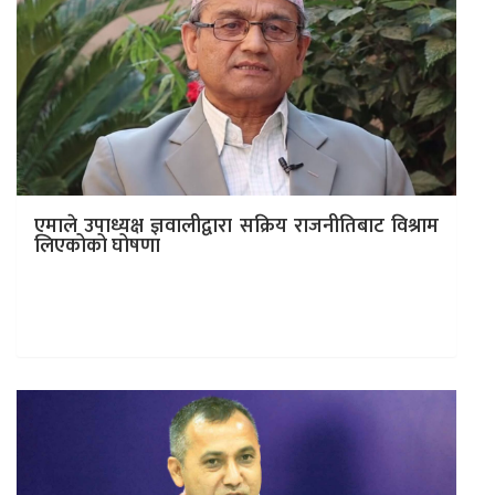
एमाले उपाध्यक्ष ज्ञवालीद्वारा सक्रिय राजनीतिबाट विश्राम
लिएकोको घोषणा
काठमाडौं । नेकपा (एमाले)का उपाध्यक्ष युवराज ज्ञवालीले सक्रिय
राजनीतिबाट बाहिरिएको घोषणा गरेको छन् । पार्टीको ११औँ
महाधिवेशनको बन्दसत्रस्थल भृकुटीमण्डपबाट उनले…