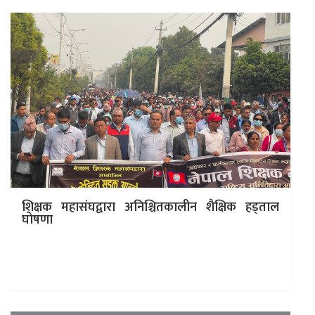
शिक्षक महासंघद्वारा अनिश्चितकालीन शैक्षिक हड्ताल
घोषणा
काठमाडौं । शिक्षा ऐनको माग गर्दै गत चैत २० गतेदेखि काठमाडौं
केन्द्रीत सडक आन्दोलन थालेको नेपाल शिक्षक महासंघले
सोमबारदेखि अनिश्चितकालीन…