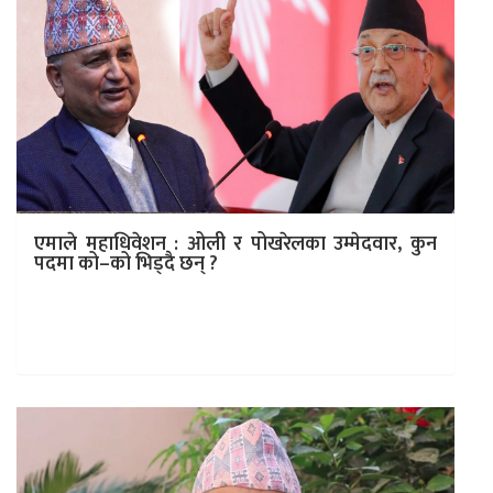
एमाले महाधिवेशन : ओली र पोखरेलका उम्मेदवार, कुन
पदमा को–को भिड्दै छन् ?
काठमाडौं । नेकपा एमालेमा ११ औं महाधिवेशनमा भिड्ने दुवैतर्फका
पदाधिकारीहरूको टुंगो लागेको छ । पदाधिकारीमा अध्यक्ष केपी
ओलीको संस्थापनले १९…