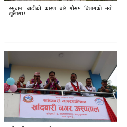
रसुवामा बाढीको कारण बारे मौसम विभागको नयाँ
खुलासा !
काठमाडौं । गत मङ्गलबार बिहान रसुवास्थित नेपाल–चीन सीमामा
रहेको ल्हेन्दे खोलामा हिमताल विस्फोटबाटै बाढी आएको जल तथा
मौसम विज्ञान विभागले…