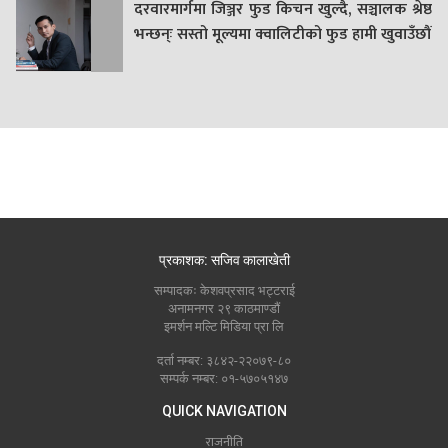
दरवारमार्गमा जिञ्जर फुड किचन खुल्दै, सञ्चालक श्रेष्ठ
भन्छन्ः सस्तो मूल्यमा क्वालिटीको फुड हामी खुवाउँछौं
प्रकाशक: सजिव कालाखेती
सम्पादकः केशवप्रसाद भट्टराई
अनामनगर २९ काठमाण्डौं
इमर्शन मल्टि मिडिया प्रा लि
दर्ता नम्बर: ३८४२-२२०७९-८०
सम्पर्क नम्बर: ०१-५७०५१४७
QUICK NAVIGATION
राजनीति