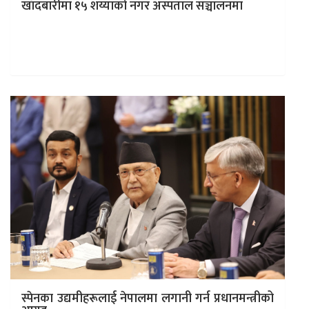
खाँदबारीमा १५ शय्याको नगर अस्पताल सञ्चालनमा
काठमाडौं । पूर्वी पहाडी जिल्ला संखुवासभाको खाँदबारी
नगरपालिका–३, मानेभञ्ज्याङमा १५ शय्याको खाँदबारी नगर
अस्पताल सञ्चालनमा आएको छ । पांमा स्वास्थ्यचौकीलाई…
स्पेनका उद्यमीहरूलाई नेपालमा लगानी गर्न प्रधानमन्त्रीको