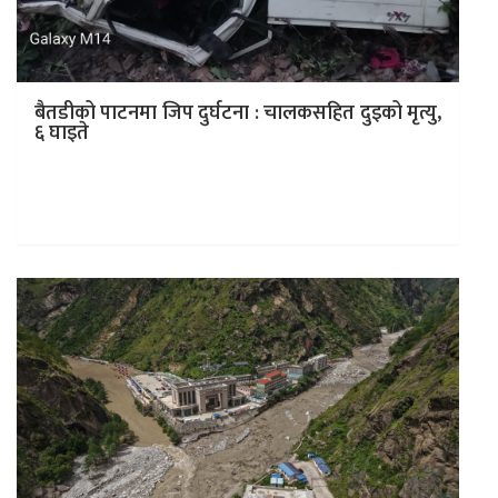
बैतडीको पाटनमा जिप दुर्घटना : चालकसहित दुइको मृत्यु,
६ घाइते
काठमाडौं । बैतडीको पाटन नगरपालिका–६ स्थित खिपालीमा जिप
दुर्घटना हुँदा चालकसहित दुई जनाको मृत्यु भएको छ भने ६ जना
गम्भीर…