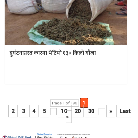
दुर्घटनाग्रस्त कारमा भेटियो १३० किलो गाँजा
काठमाडौं । पूर्वपश्चिम राजमार्गअन्तर्गत धनगढीमाई नगपालिका–१०
जिरोमाइलमा शनिबार दुर्घटना भएको कारबाट प्रहरीले एकसय ३०
किलो गाँजा फेला पारेको छ ।…
1
Page 1 of 196
2
3
4
5
10
20
30
»
Last
...
...
»