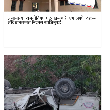
असामान्य राजनीतिक घटनाक्रमबारे एमालेको वक्तव्यः
संविधानसम्मत निकास खोजिनुपर्छ !
काठमाडौं । मुलुकमा पछिल्ला दिनमा देखिएको असामान्य
राजनीतिक परिस्थितिप्रति नेकपा (एमाले) गम्भीर र संवेदनशील
बनेको जनाएको छ । पार्टी केन्द्रीय…