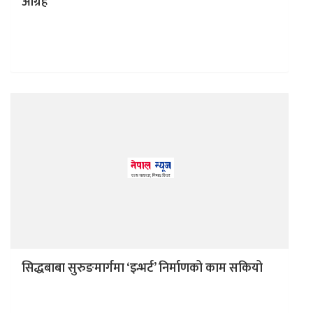
आग्रह
काठमाडौं । प्रधानमन्त्री केपी शर्मा ओलीले नेपालमा लगानी विस्तार
गर्न स्पेनका उद्यमी र व्यवसायीलाई आह्वान गरेका छन्। बुधबार
आयोजना गरेको…
सिद्धबाबा सुरुङमार्गमा ‘इन्भर्ट’ निर्माणको काम सकियो
काठमाडौं । राष्ट्रिय गौरवको आयोजनाका रूपमा रहेको मा ‘इन्भर्ट’
निर्माणको काम सकिएको छ । मुख्य टनेलको कुल एक हजार