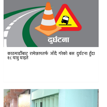
काठमाडौँबाट रामेछापतर्फ जाँदै गरेको बस दुर्घटना हुँदा
१८ यात्रु घाइते
काठमाडौं । काठमाडौँबाट रामेछापतर्फ जाँदै गरेको बस बिपी
राजमार्ग अन्तर्गत काभ्रेपलान्चोक जिल्लाको धुलिखेल
नगरपालिका–१० शारदा बतासेमा दुर्घटना हुँदा १८ यात्रु…