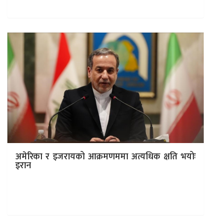
०८९…
अमेरिका र इजरायको आक्रमणममा अत्यधिक क्षति भयोः
इरान
काठमाडौं । इरानका विदेशमन्त्री अब्बास अराघचीले अमेरिका र
इजरायलले गरेको आक्रमणममा आणविक स्थलहरूमा “अत्यधिक र
गम्भीर” क्षति भएको स्वीकार गरेका…