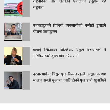
राष्ट्रवादको नारा लगाउने एमालेका हेर्नुहोस् २४
राष्ट्रघात
गमबहादुरकाे चिनियाँ व्यवसायीको करोडौँ डुवाउने
याेजना छताछुल्ल
मलाई सिध्याउन अख्तियार प्रमुख बस्न्यातले नै
अख्तियारको दुरुपयोग गरे– शर्मा
दरवारमार्गमा जिञ्जर फुड किचन खुल्दै, सञ्चालक श्रेष्ठ
भन्छन्ः सस्तो मूल्यमा क्वालिटीको फुड हामी खुवाउँछौं