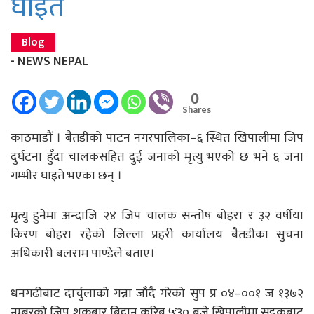
घाइते
Blog
- NEWS NEPAL
0
Shares
काठमाडौं । बैतडीको पाटन नगरपालिका–६ स्थित खिपालीमा जिप
दुर्घटना हुँदा चालकसहित दुई जनाको मृत्यु भएको छ भने ६ जना
गम्भीर घाइते भएका छन् ।
मृत्यु हुनेमा अन्दाजि २४ जिप चालक सन्तोष बोहरा र ३२ वर्षीया
किरण बोहरा रहेको जिल्ला प्रहरी कार्यालय बैतडीका सुचना
अधिकारी बलराम पाण्डेले बताए।
धनगढीबाट दार्चुलाको गन्ना जाँदै गरेको सुप प्र ०४–००१ ज १३७२
नम्बरको जिप शुक्रबार बिहान करिब ५ः३० बजे खिपालीमा सडकबाट