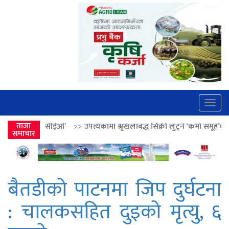
Togg
navig
’
>>
ताजा
उपत्यकामा श्रृंखलाबद्ध सिक्री लुट्ने ‘कर्मा समूह’का नाइकेसहित पाँच पक्र
समाचार
बैतडीको पाटनमा जिप दुर्घटना
: चालकसहित दुइको मृत्यु, ६