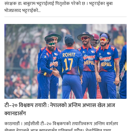
संरक्षक डा. बाबुराम भट्टराईलाई पितृशोक परेको छ । भट्टराईका बुबा
भोजप्रसाद भट्टराईको...
टी–२० विश्वकप तयारी : नेपालको अन्तिम अभ्यास खेल आज
क्यानडासँग
काठमाडौं । आईसीसी टी–२० विश्वकपको तयारीस्वरूप अन्तिम वार्मअप
खेलमा नेपालले आज क्यानडासँग प्रतिस्पर्धा गर्दैछ। चेन्नईस्थित एमए