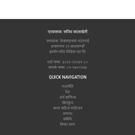
प्रकाशक: सजिव कालाखेती
सम्पादकः केशवप्रसाद भट्टराई
अनामनगर २९ काठमाण्डौं
इमर्शन मल्टि मिडिया प्रा लि
दर्ता नम्बर: ३८४२-२२०७९-८०
सम्पर्क नम्बर: ०१-५७०५१४७
QUICK NAVIGATION
राजनीति
देश
अर्थ बाणिज्य
खेलकुद
कला सहित्य मनोरंजन
अपराध
प्रबिधि
विचार ब्लग