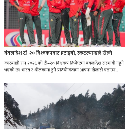
बंगलादेश टी-२० विश्‍वकपबाट हटाइयो, स्कटल्यान्डले खेल्ने
काठमाडाैं सन् २०२६ को टी–२० विश्वकप क्रिकेटमा बंगलादेश सहभागी नहुने
भएको छ। भारत र श्रीलंकामा हुने प्रतियोगितामा आफ्ना खेलाडी पठाउन...