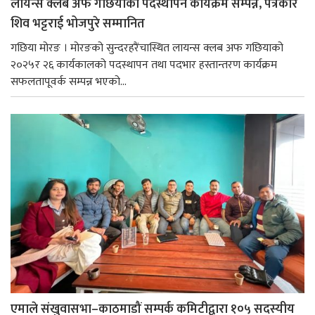
लायन्स क्लब अफ गछियाको पदस्थापन कार्यक्रम सम्पन्न, पत्रकार
शिव भट्टराई भोजपुरे सम्मानित
गछिया मोरङ । मोरङको सुन्दरहरैंचास्थित लायन्स क्लब अफ गछियाको
२०२५र २६ कार्यकालको पदस्थापन तथा पदभार हस्तान्तरण कार्यक्रम
सफलतापूवर्क सम्पन्न भएको...
एमाले संखुवासभा–काठमाडौं सम्पर्क कमिटीद्वारा १०५ सदस्यीय