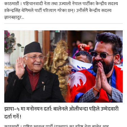
काठमाडौं । पहिचानवादी नेता तथा उज्यालो नेपाल पार्टीका केन्द्रीय सदस्य
डकेन्द्रसिंह थेगिमले पार्टी परित्याग गरेका छन्। उनीसँगै केन्द्रीय सदस्य
ज्ञानबहादुर...
झापा–५ मा मनोनयन दर्ता: बालेनले ओलीभन्दा पहिले उम्मेदवारी
दर्ता गर्ने !
काठमाडाैं । राष्ट्रिय स्वतन्त्र पार्टी (रास्वपा) का वरिष्ठ नेता बालेन शाह