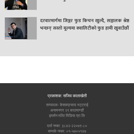
दरवारमार्गमा जिञ्जर फुड किचन खुल्दै, सञ्चालक श्रेष्ठ
भन्छन्ः सस्तो मूल्यमा क्वालिटीको फुड हामी खुवाउँछौं
प्रकाशक: सजिव कालाखेती
सम्पादकः केशवप्रसाद भट्टराई
अनामनगर २९ काठमाण्डौं
इमर्शन मल्टि मिडिया प्रा लि
दर्ता नम्बर: ३८४२-२२०७९-८०
सम्पर्क नम्बर: ०१-५७०५१४७