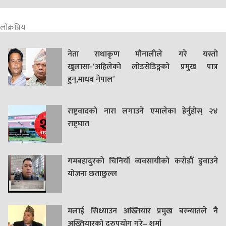
लोक्रप्रिय
नेता राधाकृण मौनालीले गरे यस्तो
खुलासा-‘अहिलेको लोडसेडिङ्गको प्रमुख पात्र
हुन्,माधव नेपाल’
राष्ट्रवादको नारा लगाउने एमालेका हेर्नुहोस् २४
राष्ट्रघात
गमबहादुरकाे चिनियाँ व्यवसायीको करोडौँ डुवाउने
याेजना छताछुल्ल
मलाई सिध्याउन अख्तियार प्रमुख बस्न्यातले नै
अख्तियारको दुरुपयोग गरे– शर्मा