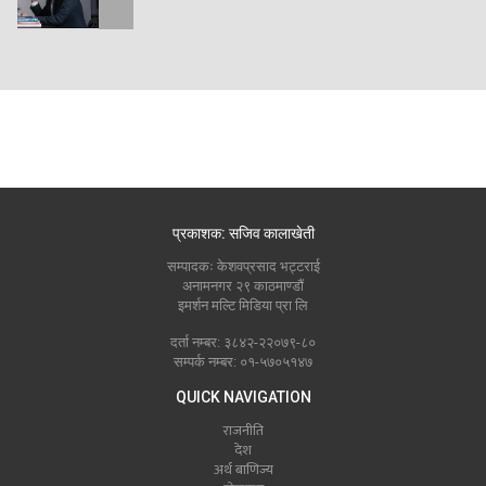
प्रकाशक: सजिव कालाखेती
सम्पादकः केशवप्रसाद भट्टराई
अनामनगर २९ काठमाण्डौं
इमर्शन मल्टि मिडिया प्रा लि
दर्ता नम्बर: ३८४२-२२०७९-८०
सम्पर्क नम्बर: ०१-५७०५१४७
QUICK NAVIGATION
राजनीति
देश
अर्थ बाणिज्य