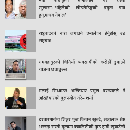
नेता राधाकृण मौनालीले गरे यस्तो
खुलासा-‘अहिलेको लोडसेडिङ्गको प्रमुख पात्र
हुन्,माधव नेपाल’
राष्ट्रवादको नारा लगाउने एमालेका हेर्नुहोस् २४
राष्ट्रघात
गमबहादुरकाे चिनियाँ व्यवसायीको करोडौँ डुवाउने
याेजना छताछुल्ल
मलाई सिध्याउन अख्तियार प्रमुख बस्न्यातले नै
अख्तियारको दुरुपयोग गरे– शर्मा
दरवारमार्गमा जिञ्जर फुड किचन खुल्दै, सञ्चालक श्रेष्ठ
भन्छन्ः सस्तो मूल्यमा क्वालिटीको फुड हामी खुवाउँछौं