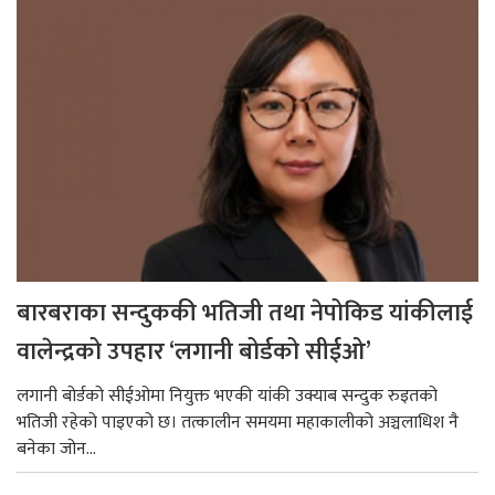
बारबराका सन्दुककी भतिजी तथा नेपोकिड यांकीलाई
वालेन्द्रको उपहार ‘लगानी बोर्डको सीईओ’
लगानी बोर्डको सीईओमा नियुक्त भएकी यांकी उक्याब सन्दुक रुइतको
भतिजी रहेको पाइएको छ। तत्कालीन समयमा महाकालीको अञ्चलाधिश नै
बनेका जोन...