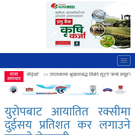
Togg
navig
>>
उपत्यकामा श्रृंखलाबद्ध सिक्री लुट्ने ‘कर्मा समूह’का नाइकेसहित पाँच पक्राउ
ताजा
समाचार
युरोपबाट आयातित रक्सीमा
दुईसय प्रतिशत कर लगाउने