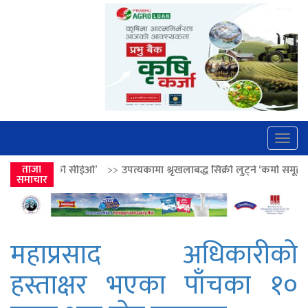
Togg
navig
ीईओ’
ताजा
>>
उपत्यकामा श्रृंखलाबद्ध सिक्री लुट्ने ‘कर्मा समूह’का नाइकेसहित पाँच प
समाचार
महाप्रसाद अधिकारीको
हस्ताक्षर भएका पाँचका १०