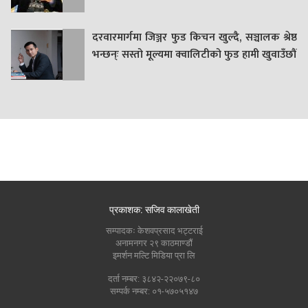
दरवारमार्गमा जिञ्जर फुड किचन खुल्दै, सञ्चालक श्रेष्ठ
भन्छन्ः सस्तो मूल्यमा क्वालिटीको फुड हामी खुवाउँछौं
प्रकाशक: सजिव कालाखेती
सम्पादकः केशवप्रसाद भट्टराई
अनामनगर २९ काठमाण्डौं
इमर्शन मल्टि मिडिया प्रा लि
दर्ता नम्बर: ३८४२-२२०७९-८०
सम्पर्क नम्बर: ०१-५७०५१४७