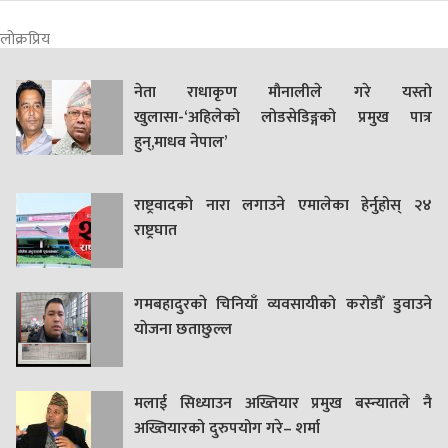
लोक्रप्रिय
नेता राधाकृण मौनालीले गरे यस्तो
खुलासा-‘अहिलेको लोडसेडिङ्गको प्रमुख पात्र
हुन्,माधव नेपाल’
राष्ट्रवादको नारा लगाउने एमालेका हेर्नुहोस् २४
राष्ट्रघात
गमबहादुरकाे चिनियाँ व्यवसायीको करोडौँ डुवाउने
याेजना छताछुल्ल
मलाई सिध्याउन अख्तियार प्रमुख बस्न्यातले नै
अख्तियारको दुरुपयोग गरे– शर्मा