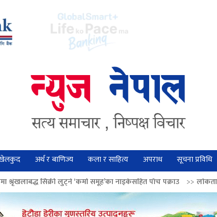
खेलकुद
अर्थ र बाणिज्य
कला र साहित्य
अपराध
सूचना प्रविधि
 लुट्ने ‘कर्मा समूह’का नाइकेसहित पाँच पक्राउ
>>
लोकतान्त्रिक मूल्य सुदृढ बनाउ