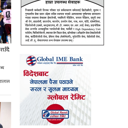
ाउँदै
ब्ध
 डालास