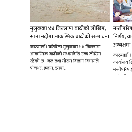
मुलुकका ४४ जिल्लामा बाढीको जोखिम,
मन्त्रीपरि
साना नदीमा आकस्मिक बाढीको सम्भावना
निर्णय, व
अध्यक्षमा म
काठमाडौँ। यतिबेला मुलुकका ४४ जिल्लामा
आकस्मिक बाढीको मध्यमदेखि उच्च जोखिम
काठमाडौँ । प
रहेको छ ।जल तथा मौसम विज्ञान विभागले
कार्यालय 
पाँचथर, इलाम, झापा,...
मन्त्रीपरिष
छ । यसैक्र