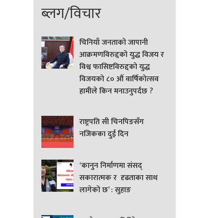
ब्लग/विचार
चिनियाँ जनताको जापानी
आक्रमणविरुद्दको युद्ध विजय र
विश्व फासिष्टविरुद्दको युद्ध
विजयको ८० औं वार्षिकोत्सव
हामीले किन मनाउनुपर्दछ ?
राष्ट्रपति सी चिनपिङसँग
नजिकका दुई दिन
‘कानुन निर्माणमा संसद्
सकारात्मक र दृढताका साथ
लागेको छ’ : सुहाङ