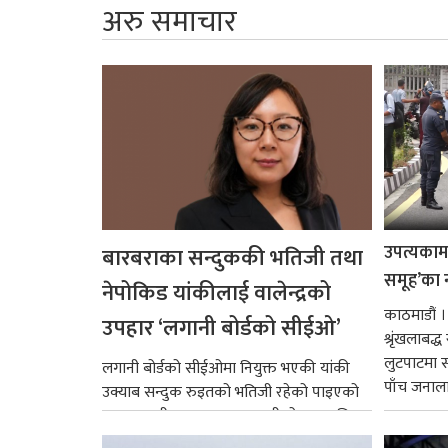
अरु समाचार
उपत्यकामा 
बारबराका सन्दुककी भतिजी तथा
समूह’का 
नेपोकिड यांकीलाई वालेन्द्रको
काठमाडौं ।
उपहार ‘लगानी बोर्डको सीईओ’
श्रृंखलाबद
लुटपाटमा स
लगानी बोर्डको सीईओमा नियुक्त भएकी यांकी
पाँच जनालाई
उक्याब सन्दुक रुइतको भतिजी रहेको पाइएको
छ। तत्कालीन समयमा महाकालीको अञ्चलाधिश
नै बनेका जोन...