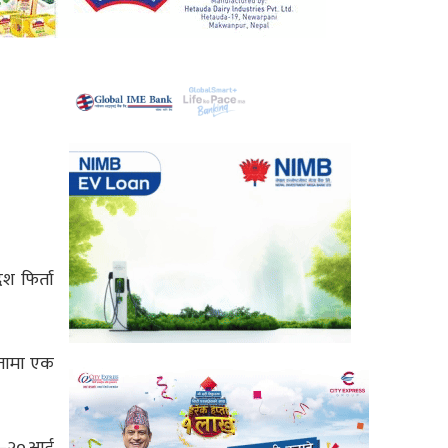
श फिर्ता
यतामा एक
 टी–२०आई