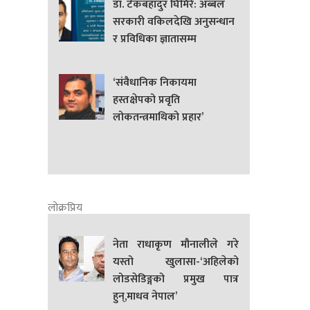
डा. टेकबहादुर घिमिरे: अब्बल
सरकारी वकिलदेखि अनुसन्धान
र प्रविधिका ज्ञातासम्म
‘संवैधानिक निकायमा
हस्तक्षेपको प्रवृति
लोकतन्त्रमाथिको प्रहार’
लोक्रप्रिय
नेता राधाकृण मौनालीले गरे
यस्तो खुलासा-‘अहिलेको
लोडसेडिङ्गको प्रमुख पात्र
हुन्,माधव नेपाल’