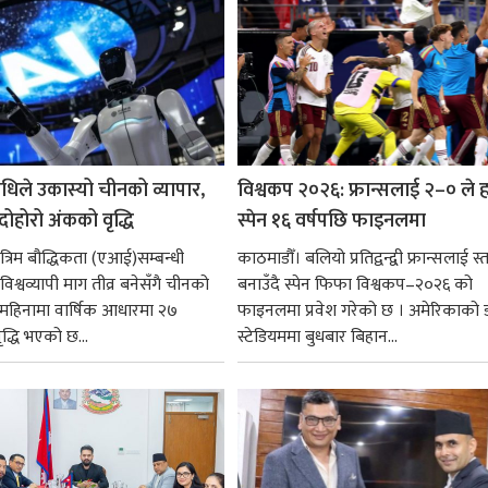
धिले उकास्यो चीनको व्यापार,
विश्वकप २०२६: फ्रान्सलाई २–० ले हर
 दोहोरो अंकको वृद्धि
स्पेन १६ वर्षपछि फाइनलमा
रिम बौद्धिकता (एआई)सम्बन्धी
काठमाडौँ। बलियो प्रतिद्वन्द्वी फ्रान्सलाई स्त
िश्वव्यापी माग तीव्र बनेसँगै चीनको
बनाउँदै स्पेन फिफा विश्वकप–२०२६ को
न महिनामा वार्षिक आधारमा २७
फाइनलमा प्रवेश गरेको छ । अमेरिकाको
ृद्धि भएको छ...
स्टेडियममा बुधबार बिहान...