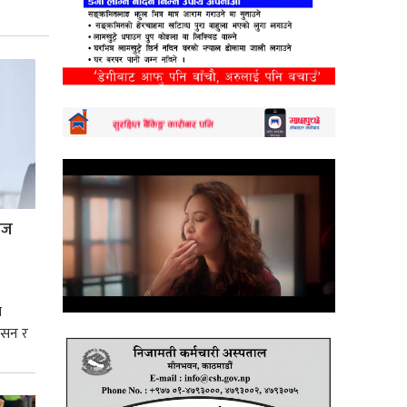
्रज
े
शासन र
्मसात्