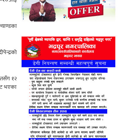
ल्याण्डका
पेन्द्रको
ेतसँग १२
आउट भएका