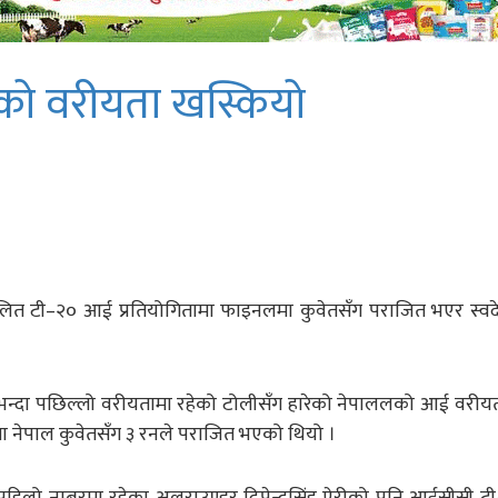
लको वरीयता खस्कियो
िलित टी–२० आई प्रतियोगितामा फाइनलमा कुवेतसँग पराजित भएर स्वदे
आफूभन्दा पछिल्लो वरीयतामा रहेको टोलीसँग हारेको नेपाललको आई वरी
मा नेपाल कुवेतसँग ३ रनले पराजित भएको थियो ।
 पहिलो नम्बरमा रहेका अलराउण्डर दिपेन्द्रसिंह ऐरीको पनि आईसीसी