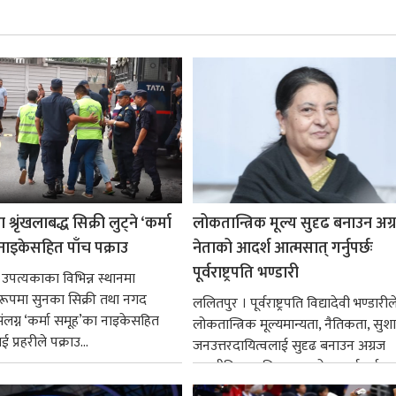
श्रृंखलाबद्ध सिक्री लुट्ने ‘कर्मा
लोकतान्त्रिक मूल्य सुदृढ बनाउन अग
नाइकेसहित पाँच पक्राउ
नेताको आदर्श आत्मसात् गर्नुपर्छः
पूर्वराष्ट्रपति भण्डारी
 उपत्यकाका विभिन्न स्थानमा
्ध रूपमा सुनका सिक्री तथा नगद
ललितपुर । पूर्वराष्ट्रपति विद्यादेवी भण्डारील
ंलग्न ‘कर्मा समूह’का नाइकेसहित
लोकतान्त्रिक मूल्यमान्यता, नैतिकता, सु
 प्रहरीले पक्राउ...
जनउत्तरदायित्वलाई सुदृढ बनाउन अग्रज
राजनीतिक व्यक्तित्वहरूको आदर्शलाई आत
गर्न आवश्यक...