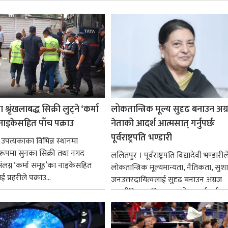
श्रृंखलाबद्ध सिक्री लुट्ने ‘कर्मा
लोकतान्त्रिक मूल्य सुदृढ बनाउन अग
नाइकेसहित पाँच पक्राउ
नेताको आदर्श आत्मसात् गर्नुपर्छः
पूर्वराष्ट्रपति भण्डारी
 उपत्यकाका विभिन्न स्थानमा
्ध रूपमा सुनका सिक्री तथा नगद
ललितपुर । पूर्वराष्ट्रपति विद्यादेवी भण्डारील
ंलग्न ‘कर्मा समूह’का नाइकेसहित
लोकतान्त्रिक मूल्यमान्यता, नैतिकता, सु
 प्रहरीले पक्राउ...
जनउत्तरदायित्वलाई सुदृढ बनाउन अग्रज
राजनीतिक व्यक्तित्वहरूको आदर्शलाई आत
गर्न आवश्यक...