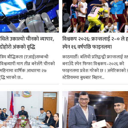
धिले उकास्यो चीनको व्यापार,
विश्वकप २०२६: फ्रान्सलाई २–० ले हर
 दोहोरो अंकको वृद्धि
स्पेन १६ वर्षपछि फाइनलमा
रिम बौद्धिकता (एआई)सम्बन्धी
काठमाडौँ। बलियो प्रतिद्वन्द्वी फ्रान्सलाई स्त
िश्वव्यापी माग तीव्र बनेसँगै चीनको
बनाउँदै स्पेन फिफा विश्वकप–२०२६ को
न महिनामा वार्षिक आधारमा २७
फाइनलमा प्रवेश गरेको छ । अमेरिकाको
ृद्धि भएको छ...
स्टेडियममा बुधबार बिहान...