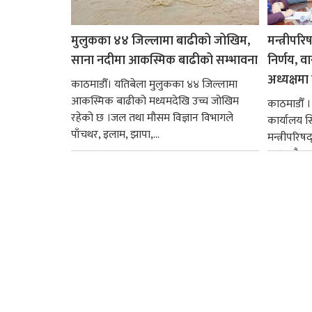
मुलुकका ४४ जिल्लामा बाढीको जोखिम,
मन्त्रीपरि
साना नदीमा आकस्मिक बाढीको सम्भावना
निर्णय, व
अध्यक्षमा म
काठमाडौँ। यतिबेला मुलुकका ४४ जिल्लामा
आकस्मिक बाढीको मध्यमदेखि उच्च जोखिम
काठमाडौँ । प
रहेको छ ।जल तथा मौसम विज्ञान विभागले
कार्यालय 
पाँचथर, इलाम, झापा,...
मन्त्रीपरिष
छ । यसैक्र