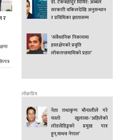
डा. टेकबहादुर घिमिरे: अब्बल
सरकारी वकिलदेखि अनुसन्धान
र प्रविधिका ज्ञातासम्म
ल र
‘संवैधानिक निकायमा
हस्तक्षेपको प्रवृति
क्षमा
लोकतन्त्रमाथिको प्रहार’
तिपत्र
लोक्रप्रिय
नेता राधाकृण मौनालीले गरे
यस्तो खुलासा-‘अहिलेको
लोडसेडिङ्गको प्रमुख पात्र
हुन्,माधव नेपाल’