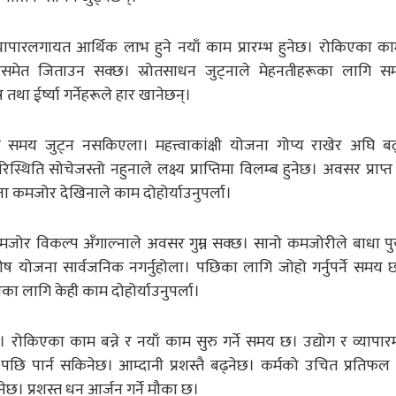
्यापारलगायत आर्थिक लाभ हुने नयाँ काम प्रारम्भ हुनेछ। रोकिएका काम
ो दौडसमेत जिताउन सक्छ। स्रोतसाधन जुट्नाले मेहनतीहरूका लागि 
तथा ईर्ष्या गर्नेहरूले हार खानेछन्।
ै समय जुट्न नसकिएला। महत्त्वाकांक्षी योजना गोप्य राखेर अघि बढ
िस्थिति सोचेजस्तो नहुनाले लक्ष्य प्राप्तिमा विलम्ब हुनेछ। अवसर प्राप
िजा कमजोर देखिनाले काम दोहोर्याउनुपर्ला।
कमजोर विकल्प अँगाल्नाले अवसर गुम्न सक्छ। सानो कमजोरीले बाधा पुर
ेष योजना सार्वजनिक नगर्नुहोला। पछिका लागि जोहो गर्नुपर्ने समय 
लागि केही काम दोहोर्याउनुपर्ला।
। रोकिएका काम बन्ने र नयाँ काम सुरु गर्ने समय छ। उद्योग र व्यापार
लाई पछि पार्न सकिनेछ। आम्दानी प्रशस्तै बढ्नेछ। कर्मको उचित प्रतिफल
ेछ। प्रशस्त धन आर्जन गर्ने मौका छ।