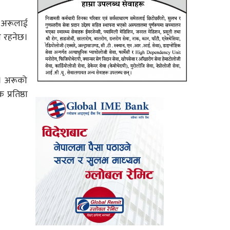
ा। अरूलाई
्न रहनेछ।
छ। अरूको
्रतिष्ठा