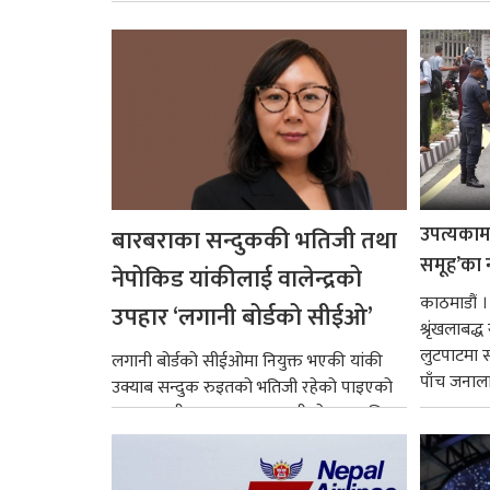
उपत्यकामा 
बारबराका सन्दुककी भतिजी तथा
समूह’का 
नेपोकिड यांकीलाई वालेन्द्रको
काठमाडौं ।
उपहार ‘लगानी बोर्डको सीईओ’
श्रृंखलाबद
लुटपाटमा स
लगानी बोर्डको सीईओमा नियुक्त भएकी यांकी
पाँच जनालाई
उक्याब सन्दुक रुइतको भतिजी रहेको पाइएको
छ। तत्कालीन समयमा महाकालीको अञ्चलाधिश
नै बनेका जोन...