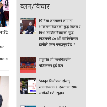
ब्लग/विचार
चिनियाँ जनताको जापानी
आक्रमणविरुद्दको युद्ध विजय र
ाउँदै
विश्व फासिष्टविरुद्दको युद्ध
विजयको ८० औं वार्षिकोत्सव
हामीले किन मनाउनुपर्दछ ?
ब्ध
 डालास
राष्ट्रपति सी चिनपिङसँग
नजिकका दुई दिन
‘कानुन निर्माणमा संसद्
सकारात्मक र दृढताका साथ
लागेको छ’ : सुहाङ