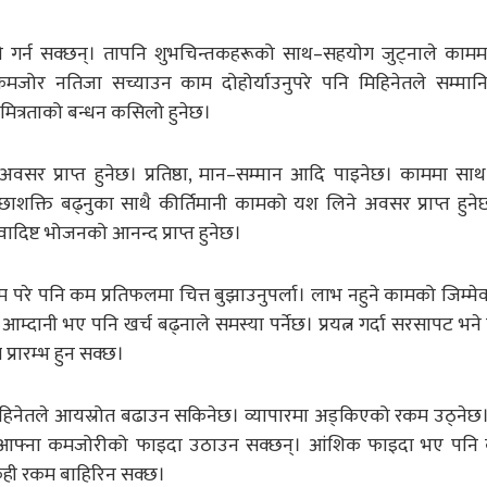
साे गर्न सक्छन्। तापनि शुभचिन्तकहरूको साथ–सहयाेग जुट्नाले कामम
कमजोर नतिजा सच्याउन काम दोहोर्याउनुपरे पनि मिहिनेतले सम्मान
 मित्रताको बन्धन कसिलो हुनेछ।
 अवसर प्राप्त हुनेछ। प्रतिष्ठा, मान–सम्मान आदि पाइनेछ। काममा साथ
छाशक्ति बढ्नुका साथै कीर्तिमानी कामको यश लिने अवसर प्राप्त हुनेछ।
दिष्ट भोजनको आनन्द प्राप्त हुनेछ।
श्रम परे पनि कम प्रतिफलमा चित्त बुझाउनुपर्ला। लाभ नहुने कामको जिम्म
म्दानी भए पनि खर्च बढ्नाले समस्या पर्नेछ। प्रयत्न गर्दा सरसापट भने
प्रारम्भ हुन सक्छ।
। मिहिनेतले आयस्रोत बढाउन सकिनेछ। व्यापारमा अड्किएको रकम उठ्ने
आफ्ना कमजोरीको फाइदा उठाउन सक्छन्। आंशिक फाइदा भए पनि क
ेही रकम बाहिरिन सक्छ।