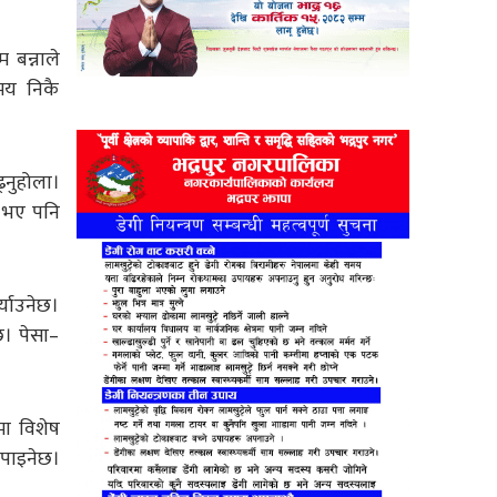
 बन्नाले
समय निकै
्नुहोला।
्त भए पनि
्याउनेछ।
छ। पेसा–
मा विशेष
 पाइनेछ।