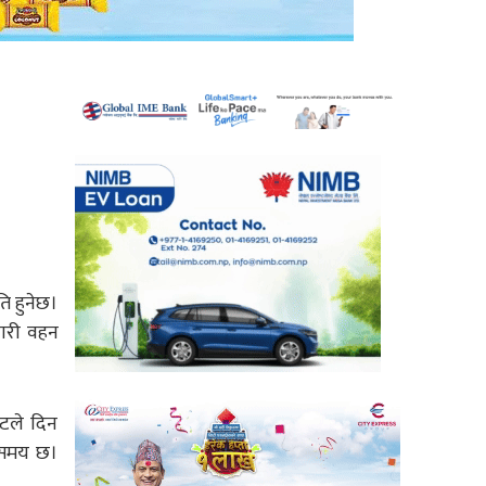
ति हुनेछ।
वारी वहन
ाटले दिन
े समय छ।