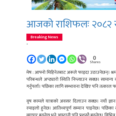
आजको राशिफलः २०८२ स
Breaking News
-
0
Shares
मेष : आफ्नो मिहिनेतबाट अरूले फाइदा उठाउनेछन्। श्रम प
परिबन्धले अप्ठ्यारो स्थिति निम्त्याउन सक्छ। सामान
गर्नुपर्ला। पछिका लागि सम्भावना देखिए पनि तत्का
वृष कामले यात्राको अवसर दिलाउन सक्छ। नयाँ ज्ञान
रमाइलो हुनेछ। आतिथ्यपूर्ण सम्मान पाइनेछ। पछिक
व्यापार बढ्नेछ भने आम्दानी पनि प्रशस्तै बढ्नेछ। विभिन