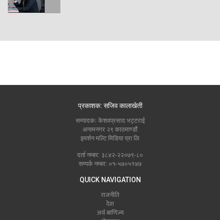
प्रकाशक: सजिव कालाखेती
सम्पादकः केशवप्रसाद भट्टराई
अनामनगर २९ काठमाण्डौं
इमर्शन मल्टि मिडिया प्रा लि
दर्ता नम्बर: ३८४२-२२०७९-८०
सम्पर्क नम्बर: ०१-५७०५१४७
QUICK NAVIGATION
राजनीति
देश
अर्थ बाणिज्य