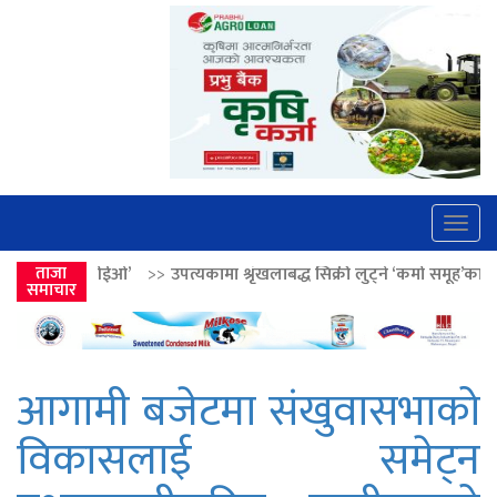
Togg
navig
पत्यकामा श्रृंखलाबद्ध सिक्री लुट्ने ‘कर्मा समूह’का नाइकेसहित पाँच पक्राउ
ताजा
>>
समाचार
आगामी बजेटमा संखुवासभाको
विकासलाई समेट्न