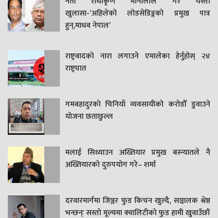
नेता राधाकृण मौनालीले गरे यस्तो
खुलासा-‘अहिलेको लोडसेडिङ्गको प्रमुख पात्र
हुन्,माधव नेपाल’
राष्ट्रवादको नारा लगाउने एमालेका हेर्नुहोस् २४
राष्ट्रघात
गमबहादुरकाे चिनियाँ व्यवसायीको करोडौँ डुवाउने
याेजना छताछुल्ल
मलाई सिध्याउन अख्तियार प्रमुख बस्न्यातले नै
अख्तियारको दुरुपयोग गरे– शर्मा
दरवारमार्गमा जिञ्जर फुड किचन खुल्दै, सञ्चालक श्रेष्ठ
भन्छन्ः सस्तो मूल्यमा क्वालिटीको फुड हामी खुवाउँछौं