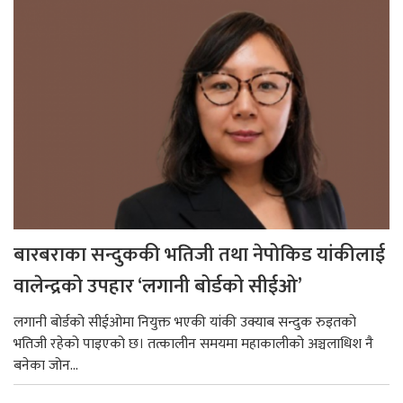
बारबराका सन्दुककी भतिजी तथा नेपोकिड यांकीलाई
वालेन्द्रको उपहार ‘लगानी बोर्डको सीईओ’
लगानी बोर्डको सीईओमा नियुक्त भएकी यांकी उक्याब सन्दुक रुइतको
भतिजी रहेको पाइएको छ। तत्कालीन समयमा महाकालीको अञ्चलाधिश नै
बनेका जोन...