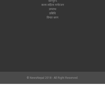
खेलकुद
कला सहित्य मनोरंजन
अपराध
प्रबिधि
विचार ब्लग
© NewsNepal 2018 - All Right Reserved.
newsnepal.com
2017.hlon.org