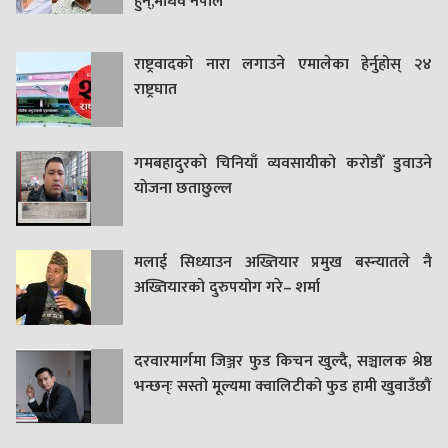
हुन्,माधव नेपाल’
राष्ट्रवादको नारा लगाउने एमालेका हेर्नुहोस् २४
राष्ट्रघात
गमबहादुरकाे चिनियाँ व्यवसायीको करोडौँ डुवाउने
याेजना छताछुल्ल
मलाई सिध्याउन अख्तियार प्रमुख बस्न्यातले नै
अख्तियारको दुरुपयोग गरे– शर्मा
दरवारमार्गमा जिञ्जर फुड किचन खुल्दै, सञ्चालक श्रेष्ठ
भन्छन्ः सस्तो मूल्यमा क्वालिटीको फुड हामी खुवाउँछौं