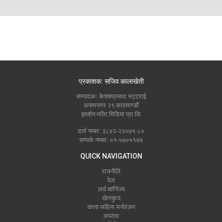
प्रकाशक: सजिव कालाखेती
सम्पादकः केशवप्रसाद भट्टराई
अनामनगर २९ काठमाण्डौं
इमर्शन मल्टि मिडिया प्रा लि
दर्ता नम्बर: ३८४२-२२०७९-८०
सम्पर्क नम्बर: ०१-५७०५१४७
QUICK NAVIGATION
राजनीति
देश
अर्थ बाणिज्य
खेलकुद
कला सहित्य मनोरंजन
अपराध