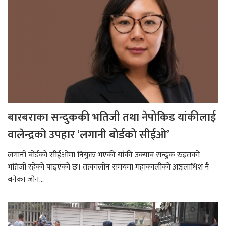
बारबराका सन्दुककी भतिजी तथा नेपोकिड यांकीलाई
वालेन्द्रको उपहार ‘लगानी बोर्डको सीईओ’
लगानी बोर्डको सीईओमा नियुक्त भएकी यांकी उक्याब सन्दुक रुइतको
भतिजी रहेको पाइएको छ। तत्कालीन समयमा महाकालीको अञ्चलाधिश नै
बनेका जोन...