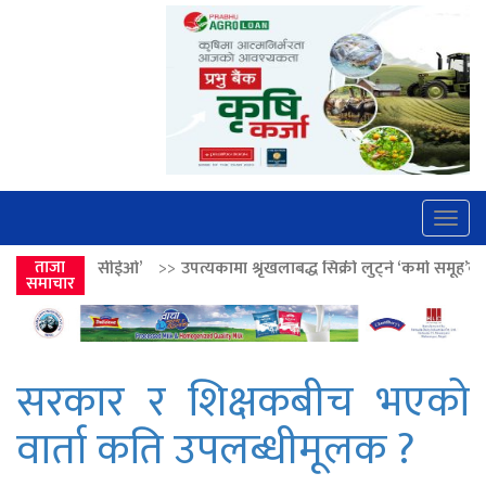
Togg
navig
>>
उपत्यकामा श्रृंखलाबद्ध सिक्री लुट्ने ‘कर्मा समूह’का नाइकेसहित पाँच पक्राउ
ताजा
समाचार
सरकार र शिक्षकबीच भएको
वार्ता कति उपलब्धीमूलक ?