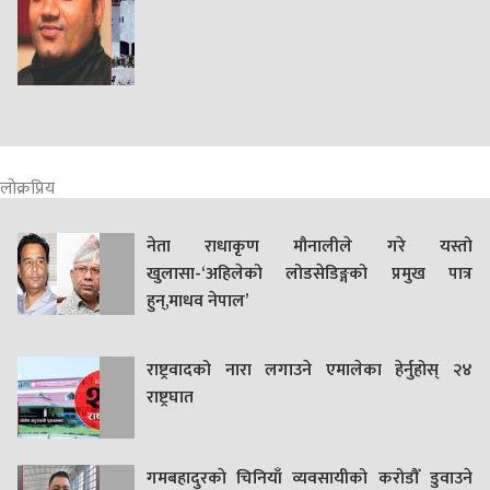
लोक्रप्रिय
नेता राधाकृण मौनालीले गरे यस्तो
खुलासा-‘अहिलेको लोडसेडिङ्गको प्रमुख पात्र
हुन्,माधव नेपाल’
राष्ट्रवादको नारा लगाउने एमालेका हेर्नुहोस् २४
राष्ट्रघात
गमबहादुरकाे चिनियाँ व्यवसायीको करोडौँ डुवाउने