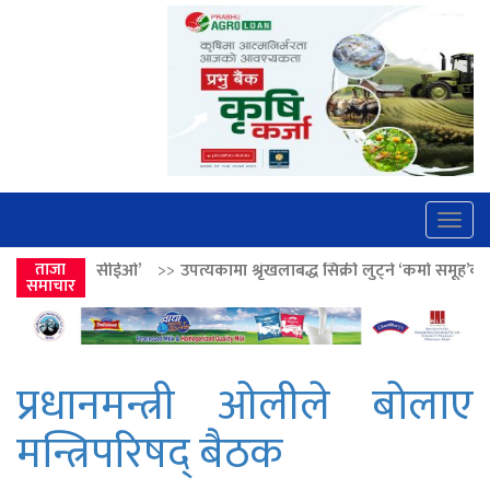
Togg
navig
>>
ताजा
उपत्यकामा श्रृंखलाबद्ध सिक्री लुट्ने ‘कर्मा समूह’का नाइकेसहित पाँच पक्रा
समाचार
प्रधानमन्त्री ओलीले बोलाए
मन्त्रिपरिषद् बैठक