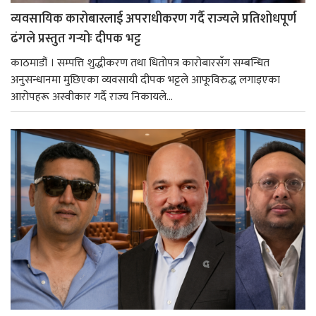
व्यवसायिक कारोबारलाई अपराधीकरण गर्दै राज्यले प्रतिशोधपूर्ण
ढंगले प्रस्तुत गर्‍योः दीपक भट्ट
काठमाडौं । सम्पत्ति शुद्धीकरण तथा धितोपत्र कारोबारसँग सम्बन्धित
अनुसन्धानमा मुछिएका व्यवसायी दीपक भट्टले आफूविरुद्ध लगाइएका
आरोपहरू अस्वीकार गर्दै राज्य निकायले...