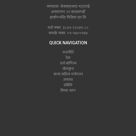
सम्पादकः केशवप्रसाद भट्टराई
अनामनगर २९ काठमाण्डौं
इमर्शन मल्टि मिडिया प्रा लि
दर्ता नम्बर: ३८४२-२२०७९-८०
सम्पर्क नम्बर: ०१-५७०५१४७
QUICK NAVIGATION
राजनीति
देश
अर्थ बाणिज्य
खेलकुद
कला सहित्य मनोरंजन
अपराध
प्रबिधि
विचार ब्लग