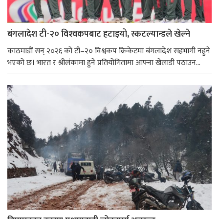
बंगलादेश टी-२० विश्‍वकपबाट हटाइयो, स्कटल्यान्डले खेल्ने
काठमाडाैं सन् २०२६ को टी–२० विश्वकप क्रिकेटमा बंगलादेश सहभागी नहुने
भएको छ। भारत र श्रीलंकामा हुने प्रतियोगितामा आफ्ना खेलाडी पठाउन...