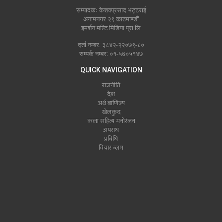
सम्पादकः केशवप्रसाद भट्टराई
अनामनगर २९ काठमाण्डौं
इमर्शन मल्टि मिडिया प्रा लि
दर्ता नम्बर: ३८४२-२२०७९-८०
सम्पर्क नम्बर: ०१-५७०५१४७
QUICK NAVIGATION
राजनीति
देश
अर्थ बाणिज्य
खेलकुद
कला सहित्य मनोरंजन
अपराध
प्रबिधि
विचार ब्लग