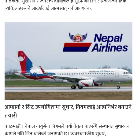
नैतिकता, सुशासन र जनउत्तरदायित्वलाई सुदृढ बनाउन अग्रज राजनीतिक
व्यक्तित्वहरूको आदर्शलाई आत्मसात् गर्न आवश्यक...
आम्दानी र सिट उपयोगितामा सुधार, निगमलाई आत्मनिर्भर बनाउने
तयारी
काठमाडाैं । नेपाल वायुसेवा निगमले नयाँ नेतृत्व पाएसँगै संस्थागत सुधारका
कामले गति लिन थालेको जनाएको छ। व्यवस्थापकीय सुधार,