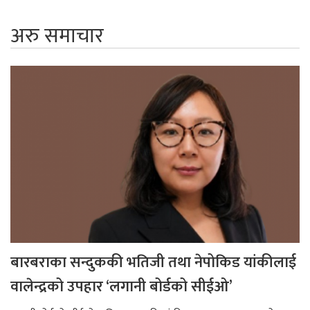
अरु समाचार
बारबराका सन्दुककी भतिजी तथा नेपोकिड यांकीलाई
वालेन्द्रको उपहार ‘लगानी बोर्डको सीईओ’