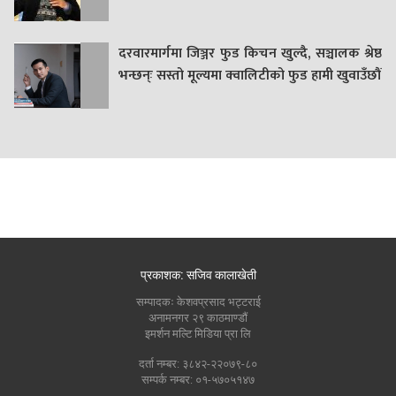
दरवारमार्गमा जिञ्जर फुड किचन खुल्दै, सञ्चालक श्रेष्ठ
भन्छन्ः सस्तो मूल्यमा क्वालिटीको फुड हामी खुवाउँछौं
प्रकाशक: सजिव कालाखेती
सम्पादकः केशवप्रसाद भट्टराई
अनामनगर २९ काठमाण्डौं
इमर्शन मल्टि मिडिया प्रा लि
दर्ता नम्बर: ३८४२-२२०७९-८०
सम्पर्क नम्बर: ०१-५७०५१४७