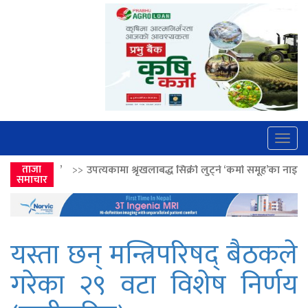
Togg
navig
ा श्रृंखलाबद्ध सिक्री लुट्ने ‘कर्मा समूह’का नाइकेसहित पाँच पक्राउ
ताजा
>>
लोकतान्
समाचार
यस्ता छन् मन्त्रिपरिषद् बैठकले
गरेका २९ वटा विशेष निर्णय