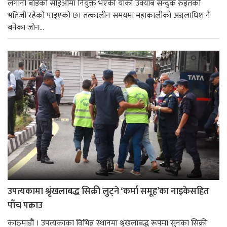
लगानी बोर्डको सीईओमा नियुक्त भएकी यांकी उक्याब सन्दुक रुइतको
भतिजी रहेको पाइएको छ। तत्कालीन समयमा महाकालीको अञ्चलाधिश नै
बनेका जोन...
उपत्यकामा श्रृंखलाबद्ध सिक्री लुट्ने ‘कर्मा समूह’का नाइकेसहित
पाँच पक्राउ
काठमाडौं । उपत्यकाका विभिन्न स्थानमा श्रृंखलाबद्ध रूपमा सुनका सिक्री