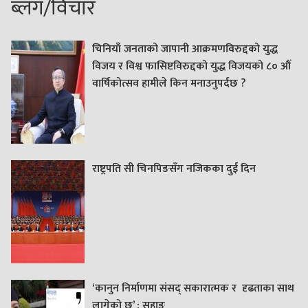
ब्लग/विचार
चिनियाँ जनताको जापानी आक्रमणविरुद्दको युद्ध
विजय र विश्व फासिष्टविरुद्दको युद्ध विजयको ८० औं
वार्षिकोत्सव हामीले किन मनाउनुपर्दछ ?
राष्ट्रपति सी चिनपिङसँग नजिकका दुई दिन
‘कानुन निर्माणमा संसद् सकारात्मक र दृढताका साथ
लागेको छ’ : सुहाङ