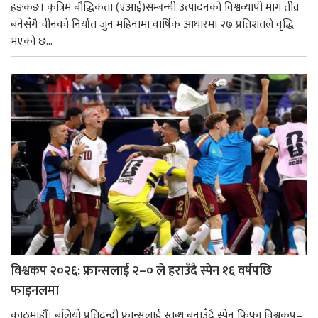
हङकङ। कृत्रिम बौद्धिकता (एआई)सम्बन्धी उत्पादनको विश्वव्यापी माग तीव्र
बनेसँगै चीनको निर्यात जुन महिनामा वार्षिक आधारमा २७ प्रतिशतले वृद्धि
भएको छ...
विश्वकप २०२६: फ्रान्सलाई २–० ले हराउँदै स्पेन १६ वर्षपछि
फाइनलमा
काठमाडौँ। बलियो प्रतिद्वन्द्वी फ्रान्सलाई स्तब्ध बनाउँदै स्पेन फिफा विश्वकप–