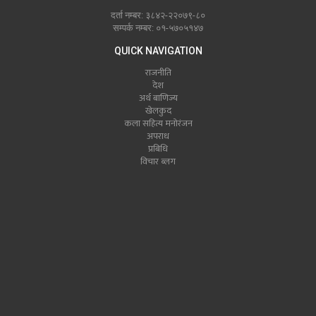
दर्ता नम्बर: ३८४२-२२०७९-८०
सम्पर्क नम्बर: ०१-५७०५१४७
QUICK NAVIGATION
राजनीति
देश
अर्थ बाणिज्य
खेलकुद
कला सहित्य मनोरंजन
अपराध
प्रबिधि
विचार ब्लग