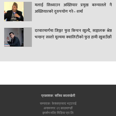
मलाई सिध्याउन अख्तियार प्रमुख बस्न्यातले नै
अख्तियारको दुरुपयोग गरे– शर्मा
दरवारमार्गमा जिञ्जर फुड किचन खुल्दै, सञ्चालक श्रेष्ठ
भन्छन्ः सस्तो मूल्यमा क्वालिटीको फुड हामी खुवाउँछौं
प्रकाशक: सजिव कालाखेती
सम्पादकः केशवप्रसाद भट्टराई
अनामनगर २९ काठमाण्डौं
इमर्शन मल्टि मिडिया प्रा लि