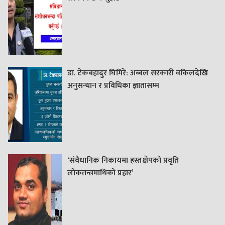
डा. टेकबहादुर घिमिरे: अब्बल सरकारी वकिलदेखि
अनुसन्धान र प्रविधिका ज्ञातासम्म
‘संवैधानिक निकायमा हस्तक्षेपको प्रवृति
लोकतन्त्रमाथिको प्रहार’