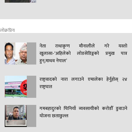
लोक्रप्रिय
नेता राधाकृण मौनालीले गरे यस्तो
खुलासा-‘अहिलेको लोडसेडिङ्गको प्रमुख पात्र
हुन्,माधव नेपाल’
राष्ट्रवादको नारा लगाउने एमालेका हेर्नुहोस् २४
राष्ट्रघात
गमबहादुरकाे चिनियाँ व्यवसायीको करोडौँ डुवाउने
याेजना छताछुल्ल