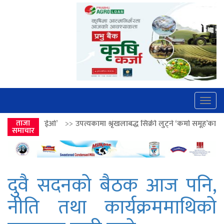
Togg
navig
उपत्यकामा श्रृंखलाबद्ध सिक्री लुट्ने ‘कर्मा समूह’का नाइकेसहित पाँच पक्राउ
ताजा
>
समाचार
दुवै सदनको बैठक आज पनि,
नीति तथा कार्यक्रममाथिको