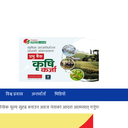
विश्व प्रवास
अन्तर्वार्ता
भिडियो
 अग्रज नेताको आदर्श आत्मसात् गर्नुपर्छः पूर्वराष्ट्रपति भण्डारी
>>
आम्दानी र 