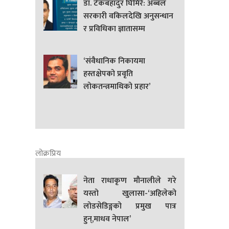
डा. टेकबहादुर घिमिरे: अब्बल
सरकारी वकिलदेखि अनुसन्धान
र प्रविधिका ज्ञातासम्म
‘संवैधानिक निकायमा
हस्तक्षेपको प्रवृति
लोकतन्त्रमाथिको प्रहार’
लोक्रप्रिय
नेता राधाकृण मौनालीले गरे
यस्तो खुलासा-‘अहिलेको
लोडसेडिङ्गको प्रमुख पात्र
हुन्,माधव नेपाल’