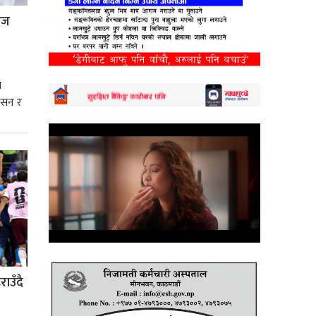
्रज
े
शासन र
्मसात्
ाउँदै