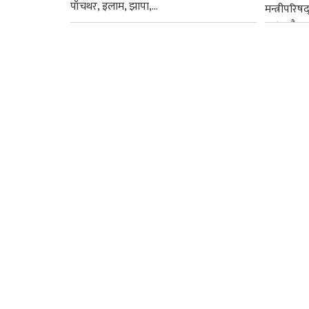
पाँचथर, इलाम, झापा,...
मन्त्रीपरिष
छ । यसैक्र