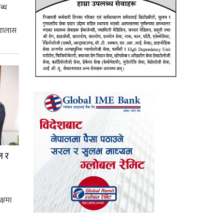
ब्ध
 डालास
ल र
क्षमा