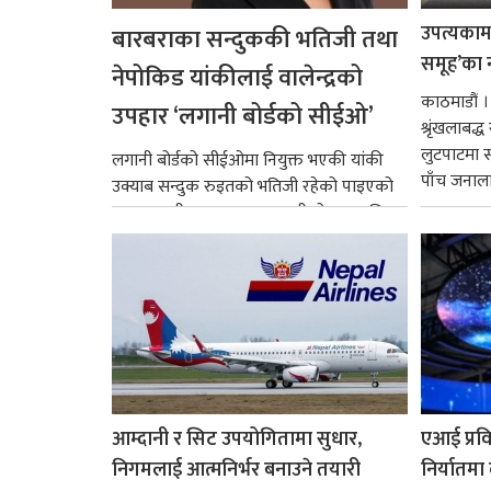
उपत्यकामा 
बारबराका सन्दुककी भतिजी तथा
समूह’का 
नेपोकिड यांकीलाई वालेन्द्रको
काठमाडौं ।
उपहार ‘लगानी बोर्डको सीईओ’
श्रृंखलाबद
लुटपाटमा स
लगानी बोर्डको सीईओमा नियुक्त भएकी यांकी
पाँच जनालाई
उक्याब सन्दुक रुइतको भतिजी रहेको पाइएको
छ। तत्कालीन समयमा महाकालीको अञ्चलाधिश
नै बनेका जोन...
आम्दानी र सिट उपयोगितामा सुधार,
एआई प्रवि
निगमलाई आत्मनिर्भर बनाउने तयारी
निर्यातमा