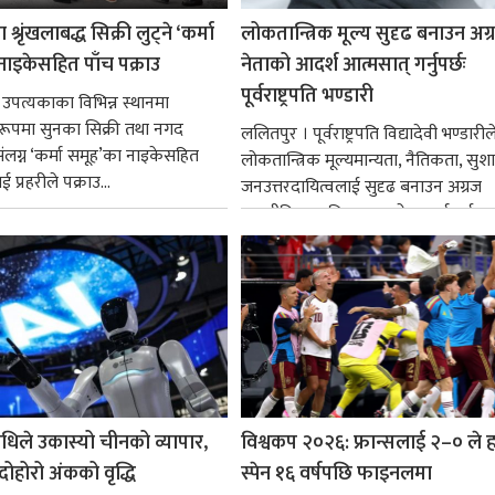
श्रृंखलाबद्ध सिक्री लुट्ने ‘कर्मा
लोकतान्त्रिक मूल्य सुदृढ बनाउन अग
नाइकेसहित पाँच पक्राउ
नेताको आदर्श आत्मसात् गर्नुपर्छः
पूर्वराष्ट्रपति भण्डारी
 उपत्यकाका विभिन्न स्थानमा
्ध रूपमा सुनका सिक्री तथा नगद
ललितपुर । पूर्वराष्ट्रपति विद्यादेवी भण्डारील
ंलग्न ‘कर्मा समूह’का नाइकेसहित
लोकतान्त्रिक मूल्यमान्यता, नैतिकता, सु
 प्रहरीले पक्राउ...
जनउत्तरदायित्वलाई सुदृढ बनाउन अग्रज
राजनीतिक व्यक्तित्वहरूको आदर्शलाई आत
गर्न आवश्यक...
धिले उकास्यो चीनको व्यापार,
विश्वकप २०२६: फ्रान्सलाई २–० ले हर
 दोहोरो अंकको वृद्धि
स्पेन १६ वर्षपछि फाइनलमा