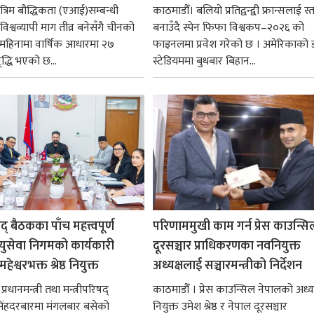
रिम बौद्धिकता (एआई)सम्बन्धी
काठमाडौँ। बलियो प्रतिद्वन्द्वी फ्रान्सलाई स्त
िश्वव्यापी माग तीव्र बनेसँगै चीनको
बनाउँदै स्पेन फिफा विश्वकप–२०२६ को
न महिनामा वार्षिक आधारमा २७
फाइनलमा प्रवेश गरेको छ । अमेरिकाको
ृद्धि भएको छ...
स्टेडियममा बुधबार बिहान...
षद् बैठकका पाँच महत्त्वपूर्ण
परिणाममुखी काम गर्न प्रेस काउन्सि
ायुसेवा निगमको कार्यकारी
दूरसञ्चार प्राधिकरणका नवनियुक्त
हेश्वरभक्त श्रेष्ठ नियुक्त
अध्यक्षलाई सञ्चारमन्त्रीको निर्देशन
्रधानमन्त्री तथा मन्त्रीपरिषद्
काठमाडौँ । प्रेस काउन्सिल नेपालको अध्य
सिंहदरबारमा मंगलबार बसेको
नियुक्त उमेश श्रेष्ठ र नेपाल दूरसञ्चार