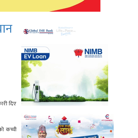
यान
कारी दिए
को कच्ची