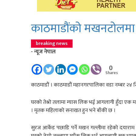
काठमाडाैंको मखनटोलमा
breaking news
- न्यूज नेपाल
0
Shares
काठमाडौं । काठमाडौं महानगरपालिका वडा नम्बर २४ स
घरको तेश्रो तलामा ग्यास लिक भई आगलागी हुँदा एक म
। मृतक महिलाको सनाखत हुन भने बाँकी छ ।
सुरज आर्केड पछाडि पर्ने मखन गल्लीमा रहेको दयाराम
घरको तेस्रो तल्लामा ग्याँस लिक भई आगलागी सुरु भएक