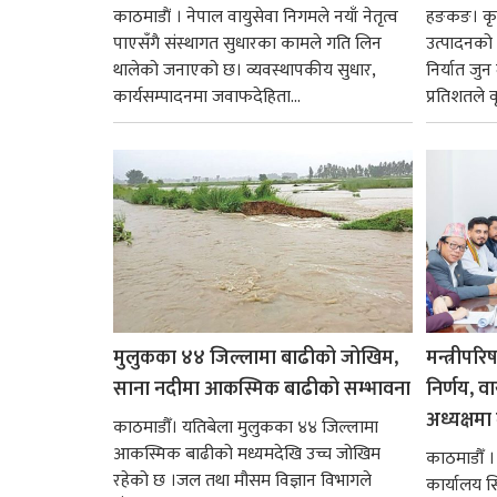
काठमाडाैं । नेपाल वायुसेवा निगमले नयाँ नेतृत्व
हङकङ। कृत्
पाएसँगै संस्थागत सुधारका कामले गति लिन
उत्पादनको व
थालेको जनाएको छ। व्यवस्थापकीय सुधार,
निर्यात जु
कार्यसम्पादनमा जवाफदेहिता...
प्रतिशतले व
मुलुकका ४४ जिल्लामा बाढीको जोखिम,
मन्त्रीपरि
साना नदीमा आकस्मिक बाढीको सम्भावना
निर्णय, व
अध्यक्षमा म
काठमाडौँ। यतिबेला मुलुकका ४४ जिल्लामा
आकस्मिक बाढीको मध्यमदेखि उच्च जोखिम
काठमाडौँ । प
रहेको छ ।जल तथा मौसम विज्ञान विभागले
कार्यालय 