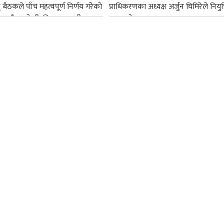
द् बैठकले पाँच महत्वपूर्ण निर्णय गरेको
प्राधिकरणका अध्यक्ष अर्जुन घिमिरेले नियुक्
ममा बैडकले बीउबिजनसम्बन्धी...
ग्रहण गरेका छन्।...