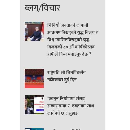
ब्लग/विचार
चिनियाँ जनताको जापानी
आक्रमणविरुद्दको युद्ध विजय र
विश्व फासिष्टविरुद्दको युद्ध
विजयको ८० औं वार्षिकोत्सव
हामीले किन मनाउनुपर्दछ ?
राष्ट्रपति सी चिनपिङसँग
नजिकका दुई दिन
‘कानुन निर्माणमा संसद्
सकारात्मक र दृढताका साथ
लागेको छ’ : सुहाङ