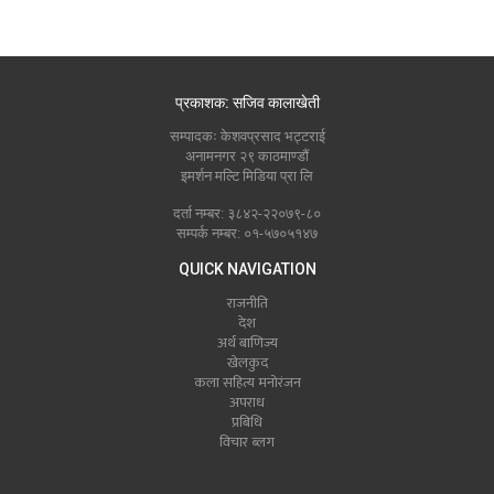
प्रकाशक: सजिव कालाखेती
सम्पादकः केशवप्रसाद भट्टराई
अनामनगर २९ काठमाण्डौं
इमर्शन मल्टि मिडिया प्रा लि
दर्ता नम्बर: ३८४२-२२०७९-८०
सम्पर्क नम्बर: ०१-५७०५१४७
QUICK NAVIGATION
राजनीति
देश
अर्थ बाणिज्य
खेलकुद
कला सहित्य मनोरंजन
अपराध
प्रबिधि
विचार ब्लग