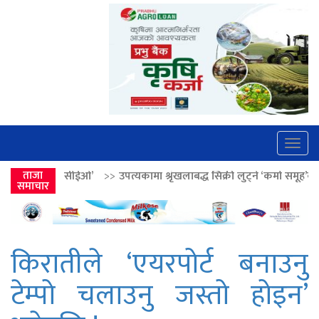
Togg
navig
>>
उपत्यकामा श्रृंखलाबद्ध सिक्री लुट्ने ‘कर्मा समूह’का नाइकेसहित पाँच पक्राउ
ताजा
समाचार
किरातीले ‘एयरपोर्ट बनाउनु
टेम्पो चलाउनु जस्तो होइन’