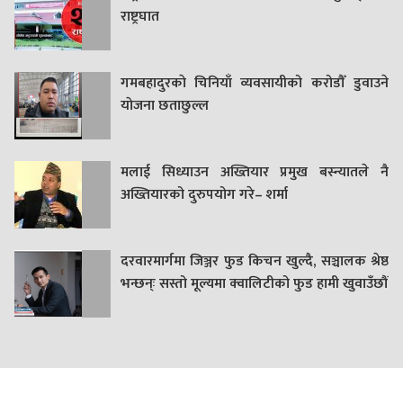
राष्ट्रघात
गमबहादुरकाे चिनियाँ व्यवसायीको करोडौँ डुवाउने
याेजना छताछुल्ल
मलाई सिध्याउन अख्तियार प्रमुख बस्न्यातले नै
अख्तियारको दुरुपयोग गरे– शर्मा
दरवारमार्गमा जिञ्जर फुड किचन खुल्दै, सञ्चालक श्रेष्ठ
भन्छन्ः सस्तो मूल्यमा क्वालिटीको फुड हामी खुवाउँछौं