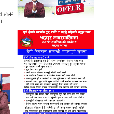
ी ओर्लने
 ।