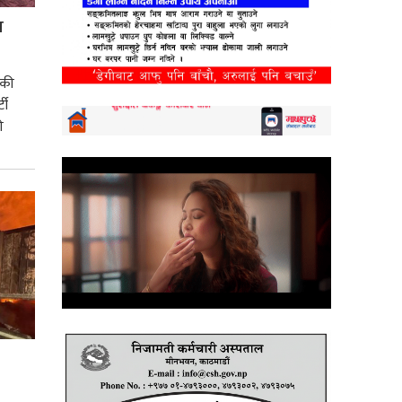
स
) की
टी
ी