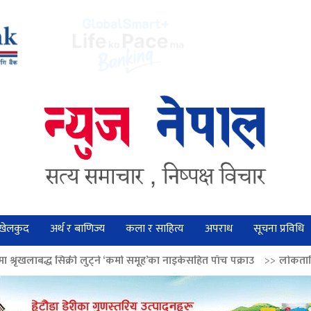
खेलकुद
अर्थ र बाणिज्य
कला र साहित्य
अपराध
सूचना प्रविधि
 लुट्ने ‘कर्मा समूह’का नाइकेसहित पाँच पक्राउ
>>
लोकतान्त्रिक मूल्य सुदृढ बनाउ