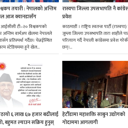
श्वकप तयारी : नेपालको अन्तिम
रास्वपा जिल्ला उपसभापति नै कांग्रे
ेल आज क्यानडासँग
प्रवेश
। आईसीसी टी–२० विश्वकपको
काठमाडाैं । राष्ट्रिय स्वतन्त्र पार्टी (रास्वपा
प अन्तिम वार्मअप खेलमा नेपालले
जुम्ला जिल्ला उपसभापति तारा शाहीले पार्
ँग प्रतिस्पर्धा गर्दैछ। चेन्नईस्थित
परित्याग गर्दै नेपाली कांग्रेसमा प्रवेश गरेक
म स्टेडियममा हुने खेल...
छन्।...
पठायो ६ लाख ६७ हजार बढीलाई
हेटौँडामा महाशक्ति साबुन उद्योगको
ाे, बहुमत ल्याउन सक्रिय हुनुस्
गोदाममा आगलागी