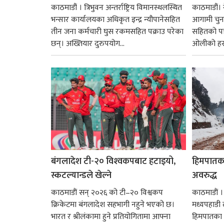
काठमाडौं । त्रिभुवन अन्तर्राष्ट्रिय विमानस्थलस्थित
काठमाडौं। 
भन्सार कार्यालयका अधिकृत इन्द्र न्यौपानेसहित
आगामी चुन
तीन जना कर्मचारी घुस रकमसहित पक्राउ परेका
सहितको पत्
छन्। अख्तियार दुरुपयोग...
ओलीको हस्ता
बंगलादेश टी-२० विश्‍वकपबाट हटाइयो,
हिमपातका
स्कटल्यान्डले खेल्ने
अवरुद्ध
काठमाडाैं सन् २०२६ को टी–२० विश्वकप
काठमाडाैं 
क्रिकेटमा बंगलादेश सहभागी नहुने भएको छ।
मध्यपहाडी 
भारत र श्रीलंकामा हुने प्रतियोगितामा आफ्ना
हिमपातका 