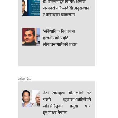
डा. टेकबहादुर घिमिरे: अब्बल
सरकारी वकिलदेखि अनुसन्धान
र प्रविधिका ज्ञातासम्म
‘संवैधानिक निकायमा
हस्तक्षेपको प्रवृति
लोकतन्त्रमाथिको प्रहार’
लोक्रप्रिय
नेता राधाकृण मौनालीले गरे
यस्तो खुलासा-‘अहिलेको
लोडसेडिङ्गको प्रमुख पात्र
हुन्,माधव नेपाल’