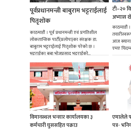
टी–२० वि
पूर्वप्रधानमन्त्री बाबुराम भट्टराईलाई
अभ्यास ख
पितृशोक
काठमाडौं 
काठमाडौं । पूर्व प्रधानमन्त्री एवं प्रगतिशील
तयारीस्वरू
लोकतान्त्रिक पार्टी(प्रलोपा)का संरक्षक डा.
आज क्यानडास
बाबुराम भट्टराईलाई पितृशोक परेको छ ।
एमए चिदम्बर
भट्टराईका बुबा भोजप्रसाद भट्टराईको...
विमानस्थल भन्सार कार्यालयका ३
एमालेले 
कर्मचारी घुससहित पक्राउ
पत्र- भनिय