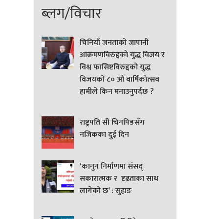
ब्लग/विचार
चिनियाँ जनताको जापानी
आक्रमणविरुद्दको युद्ध विजय र
विश्व फासिष्टविरुद्दको युद्ध
विजयको ८० औं वार्षिकोत्सव
हामीले किन मनाउनुपर्दछ ?
राष्ट्रपति सी चिनपिङसँग
नजिकका दुई दिन
‘कानुन निर्माणमा संसद्
सकारात्मक र दृढताका साथ
लागेको छ’ : सुहाङ