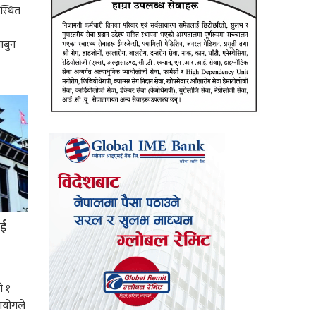
स्थित
ाबुन
ाई
ो १
आयोगले