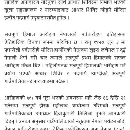
सालिक अनावारण गरिनुका साथै आधार शिविरमा निर्माण भएको
खुला सङ्ग्रहालय र नारच्याङबाट आधार शिविर जोड्ने मौरिस
हर्जोग पदमार्ग उद्घाटनसमेत हुनेछ ।
अन्नपूर्ण हिमाल आरोहण नेपालको पर्वतारोहण इतिहासमा
ऐतिहासिक दिनका रूपमा परिचित छ । सन् १९५० जुन ३ मा
फ्रान्सेली पर्वतारोही मौरिस हार्जोगको नेतृत्वमा लुइस लचेनल र दुई
नेपाली शेर्पा गरी चार जनाले अन्नपूर्ण प्रथम हिमालको सफल
आरोहण गरेका थिए । पहिलोपटक अन्नपूर्ण हिमालको आरोहण गर्न
प्रयोग भएको आधार शिविर र पदमार्ग म्याग्दीको अन्नपूर्ण
गाउँपालिका–४ नारच्याङमा पर्दछ ।
आरोहणको ७५ वर्ष पूरा भएको अवसरमा यही जेठ १६ देखि २१
गतेसम्म अन्नपूर्ण हीरक महोत्सव आयोजना गरिएको अन्नपूर्ण
गाउँपालिकाका उपाध्यक्ष दिवाकुमारी तिलिजा पुनले जानकारी
दिइन् । उनका अनुसार गाउँपालिकाको नेतृत्वमा नेपाल पर्यटन बोर्ड,
नेपाल पर्वतारोहण सङ्घ, ट्रेकिङ एसोसिएसन अफ नेपाल (टान),