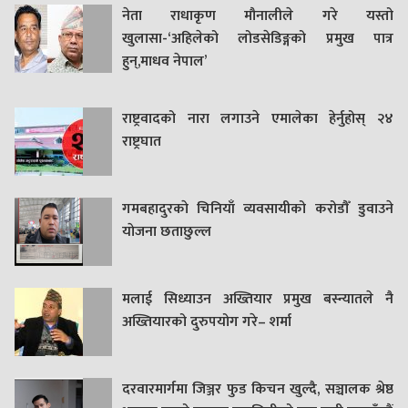
नेता राधाकृण मौनालीले गरे यस्तो
खुलासा-‘अहिलेको लोडसेडिङ्गको प्रमुख पात्र
हुन्,माधव नेपाल’
राष्ट्रवादको नारा लगाउने एमालेका हेर्नुहोस् २४
राष्ट्रघात
गमबहादुरकाे चिनियाँ व्यवसायीको करोडौँ डुवाउने
याेजना छताछुल्ल
मलाई सिध्याउन अख्तियार प्रमुख बस्न्यातले नै
अख्तियारको दुरुपयोग गरे– शर्मा
दरवारमार्गमा जिञ्जर फुड किचन खुल्दै, सञ्चालक श्रेष्ठ