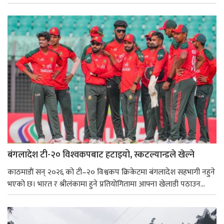
बंगलादेश टी-२० विश्‍वकपबाट हटाइयो, स्कटल्यान्डले खेल्ने
काठमाडाैं सन् २०२६ को टी–२० विश्वकप क्रिकेटमा बंगलादेश सहभागी नहुने
भएको छ। भारत र श्रीलंकामा हुने प्रतियोगितामा आफ्ना खेलाडी पठाउन...