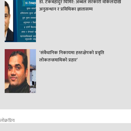
डा. टेकबहादुर घिमिरे: अब्बल सरकारी वकिलदेखि
अनुसन्धान र प्रविधिका ज्ञातासम्म
‘संवैधानिक निकायमा हस्तक्षेपको प्रवृति
लोकतन्त्रमाथिको प्रहार’
लोक्रप्रिय