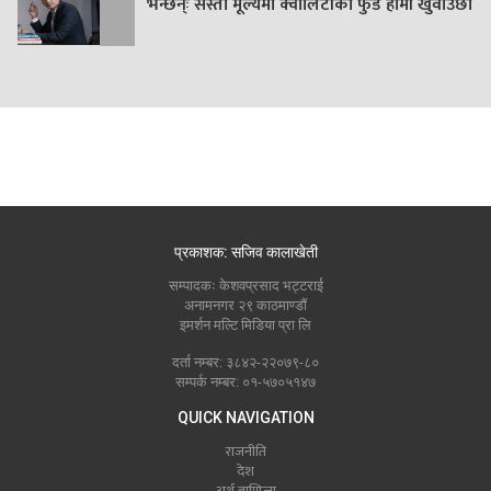
भन्छन्ः सस्तो मूल्यमा क्वालिटीको फुड हामी खुवाउँछौं
प्रकाशक: सजिव कालाखेती
सम्पादकः केशवप्रसाद भट्टराई
अनामनगर २९ काठमाण्डौं
इमर्शन मल्टि मिडिया प्रा लि
दर्ता नम्बर: ३८४२-२२०७९-८०
सम्पर्क नम्बर: ०१-५७०५१४७
QUICK NAVIGATION
राजनीति
देश