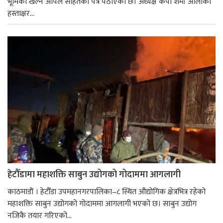
भूमिका खेल्न अपिल सहितको पत्र पठाएको छ। अध्यक्ष केपी शर्मा ओलीको
हस्ताक्षर...
हेटौँडामा महाशक्ति साबुन उद्योगको गोदाममा आगलागी
काठमाडाैं । हेटौँडा उपमहानगरपालिका–८ स्थित औद्योगिक क्षेत्रभित्र रहेको
महाशक्ति साबुन उद्योगको गोदाममा आगलागी भएको छ। साबुन उद्योग
नजिकै तयार गरिएको...