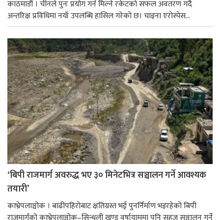
काठमाडौं । चीनले पुनः प्रयोग गर्न मिल्ने रकेटको सफल अवतरण गर्दै
अन्तरिक्ष प्रविधिमा नयाँ उपलब्धि हासिल गरेको छ। चाइना एरोस्पेस...
‘बिपी राजमार्ग अवरुद्ध भए ३० मिनेटभित्र सञ्चालन गर्ने आवश्यक
तयारी’
काभ्रेपलाञ्चोक । बाढीपहिरोबाट क्षतिग्रस्त भई पुनर्निर्माण भइरहेको बिपी
राजमार्गको काभ्रेपलाञ्चोक–सिन्धुली खण्ड वर्षायाममा पनि सहज सञ्चालन गर्ने