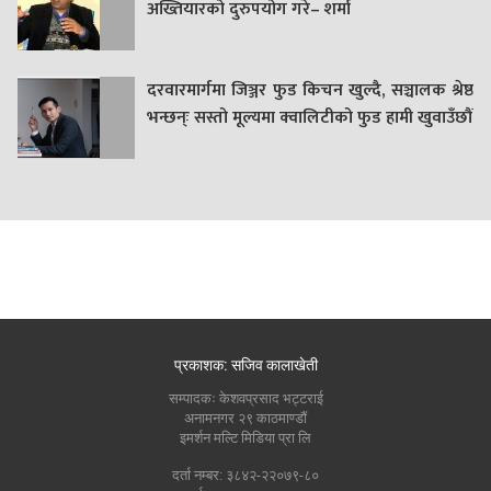
अख्तियारको दुरुपयोग गरे– शर्मा
दरवारमार्गमा जिञ्जर फुड किचन खुल्दै, सञ्चालक श्रेष्ठ
भन्छन्ः सस्तो मूल्यमा क्वालिटीको फुड हामी खुवाउँछौं
प्रकाशक: सजिव कालाखेती
सम्पादकः केशवप्रसाद भट्टराई
अनामनगर २९ काठमाण्डौं
इमर्शन मल्टि मिडिया प्रा लि
दर्ता नम्बर: ३८४२-२२०७९-८०