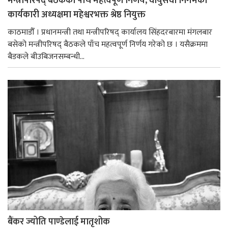
मन्त्रीपरिषद् बैठकका पाँच महत्त्वपूर्ण निर्णय, वायुसेवा निगमको
कार्यकारी अध्यक्षमा महेश्वरभक्त श्रेष्ठ नियुक्त
काठमाडौँ । प्रधानमन्त्री तथा मन्त्रीपरिषद् कार्यालय सिंहदरबारमा मंगलबार
बसेको मन्त्रीपरिषद् बैठकले पाँच महत्वपूर्ण निर्णय गरेको छ । यसैक्रममा
बैडकले बीउबिजनसम्बन्धी...
बैंकर ज्योति पाण्डेलाई मातृशोक