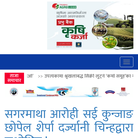
Togg
navig
>>
उपत्यकामा श्रृंखलाबद्ध सिक्री लुट्ने ‘कर्मा समूह’का नाइकेसहित पाँच पक्राउ
ताजा
समाचार
सगरमाथा आरोही सई कुन्जाङ
छोपेल शेर्पा दर्ज्यानी चिन्हद्वारा