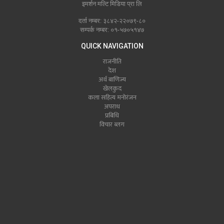
इमर्शन मल्टि मिडिया प्रा लि
दर्ता नम्बर: ३८४२-२२०७९-८०
सम्पर्क नम्बर: ०१-५७०५१४७
QUICK NAVIGATION
राजनीति
देश
अर्थ बाणिज्य
खेलकुद
कला सहित्य मनोरंजन
अपराध
प्रबिधि
विचार ब्लग