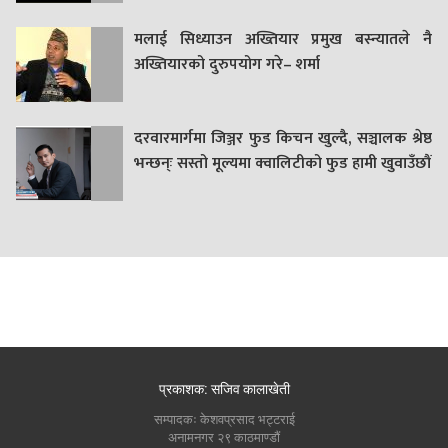
मलाई सिध्याउन अख्तियार प्रमुख बस्न्यातले नै
अख्तियारको दुरुपयोग गरे– शर्मा
दरवारमार्गमा जिञ्जर फुड किचन खुल्दै, सञ्चालक श्रेष्ठ
भन्छन्ः सस्तो मूल्यमा क्वालिटीको फुड हामी खुवाउँछौं
प्रकाशक: सजिव कालाखेती
सम्पादकः केशवप्रसाद भट्टराई
अनामनगर २९ काठमाण्डौं