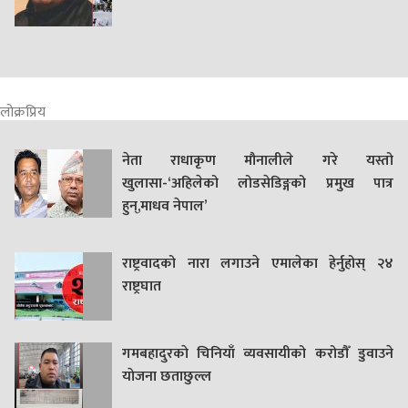
लोक्रप्रिय
नेता राधाकृण मौनालीले गरे यस्तो
खुलासा-‘अहिलेको लोडसेडिङ्गको प्रमुख पात्र
हुन्,माधव नेपाल’
राष्ट्रवादको नारा लगाउने एमालेका हेर्नुहोस् २४
राष्ट्रघात
गमबहादुरकाे चिनियाँ व्यवसायीको करोडौँ डुवाउने
याेजना छताछुल्ल