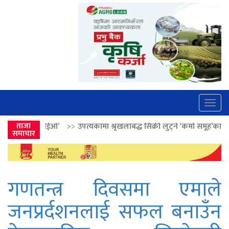
Togg
navig
>
उपत्यकामा श्रृंखलाबद्ध सिक्री लुट्ने ‘कर्मा समूह’का नाइकेसहित पाँच पक्राउ
ताजा
>
समाचार
गणतन्त्र दिवसमा एमाले
जनप्रर्दशनलाई सफल बनाउँन