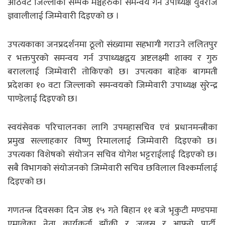
आठवटै जिल्लाका सम्पर्क मञ्चहरुको समन्वय गर्न उपाध्यक्ष युवराज
ज्ञवालीलाई जिम्मेवारी दिइएको छ ।
उपत्यकाका जनप्रदर्शनमा ठूलो संख्यामा सहभागी गराउने ललितपुर
र भक्तपुरको समन्वय गर्न उपाध्यक्षद्वय अष्टलक्ष्मी शाक्य र गुरु
बराललाई जिम्मेवारी तोकिएको छ। उपत्यका बाहेक बागमती
प्रदेशका १० वटा जिल्लाको समन्वयको जिम्मेवारी उपाध्यक्ष सुरेन्द्र
पाण्डेलाई दिइएको छ।
स्वयंसेवक परिचालनका लागि उपमहासचिव एवं प्रधानमन्त्रीका
प्रमुख सल्लाहकार विष्णु रिमाललाई जिम्मेवारी दिइएको छ।
उपत्यका विशेषको संयोजन सचिव योगेश भट्टराईलाई दिइएको छ।
सबै विभागको संयोजनको जिम्मेवारी सचिव छविलाल विश्कर्मालाई
दिइएको छ।
गणतन्त्र दिवसका दिन जेष्ठ १५ गते बिहान ११ बजे भृकुटी मण्डपमा
एमालेका नेता कार्यकर्ता झाँकी र जुलुस र आफ्नो पार्टी,