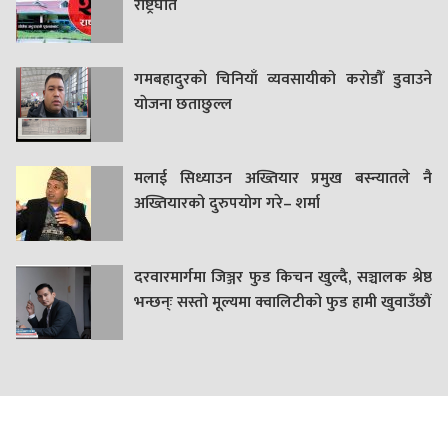
राष्ट्रघात
गमबहादुरकाे चिनियाँ व्यवसायीको करोडौँ डुवाउने
याेजना छताछुल्ल
मलाई सिध्याउन अख्तियार प्रमुख बस्न्यातले नै
अख्तियारको दुरुपयोग गरे– शर्मा
दरवारमार्गमा जिञ्जर फुड किचन खुल्दै, सञ्चालक श्रेष्ठ
भन्छन्ः सस्तो मूल्यमा क्वालिटीको फुड हामी खुवाउँछौं