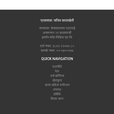
प्रकाशक: सजिव कालाखेती
सम्पादकः केशवप्रसाद भट्टराई
अनामनगर २९ काठमाण्डौं
इमर्शन मल्टि मिडिया प्रा लि
दर्ता नम्बर: ३८४२-२२०७९-८०
सम्पर्क नम्बर: ०१-५७०५१४७
QUICK NAVIGATION
राजनीति
देश
अर्थ बाणिज्य
खेलकुद
कला सहित्य मनोरंजन
अपराध
प्रबिधि
विचार ब्लग