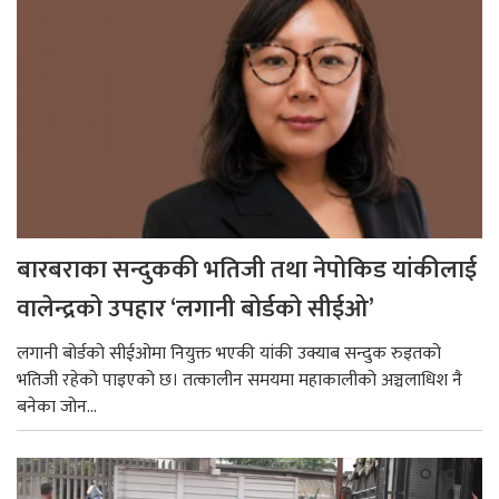
बारबराका सन्दुककी भतिजी तथा नेपोकिड यांकीलाई
वालेन्द्रको उपहार ‘लगानी बोर्डको सीईओ’
लगानी बोर्डको सीईओमा नियुक्त भएकी यांकी उक्याब सन्दुक रुइतको
भतिजी रहेको पाइएको छ। तत्कालीन समयमा महाकालीको अञ्चलाधिश नै
बनेका जोन...