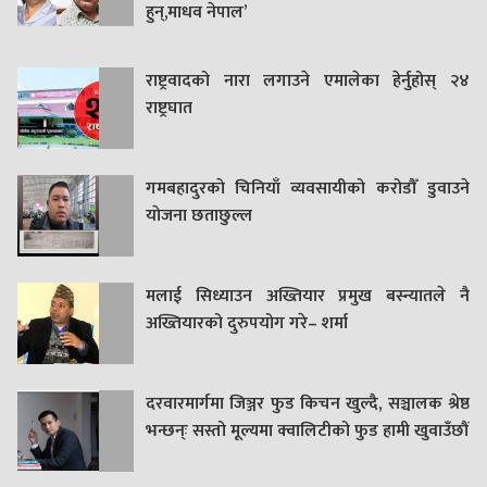
हुन्,माधव नेपाल’
राष्ट्रवादको नारा लगाउने एमालेका हेर्नुहोस् २४
राष्ट्रघात
गमबहादुरकाे चिनियाँ व्यवसायीको करोडौँ डुवाउने
याेजना छताछुल्ल
मलाई सिध्याउन अख्तियार प्रमुख बस्न्यातले नै
अख्तियारको दुरुपयोग गरे– शर्मा
दरवारमार्गमा जिञ्जर फुड किचन खुल्दै, सञ्चालक श्रेष्ठ
भन्छन्ः सस्तो मूल्यमा क्वालिटीको फुड हामी खुवाउँछौं