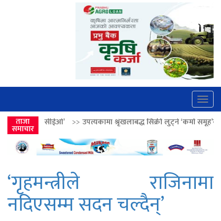
Togg
navig
’
>>
ताजा
उपत्यकामा श्रृंखलाबद्ध सिक्री लुट्ने ‘कर्मा समूह’का नाइकेसहित पाँच पक्र
समाचार
‘गृहमन्त्रीले राजिनामा
नदिएसम्म सदन चल्दैन्’