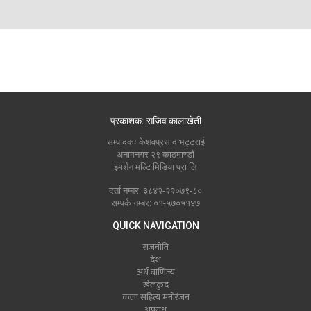
प्रकाशक: सजिव कालाखेती
सम्पादकः केशवप्रसाद भट्टराई
अनामनगर २९ काठमाण्डौं
इमर्शन मल्टि मिडिया प्रा लि
दर्ता नम्बर: ३८४२-२२०७९-८०
सम्पर्क नम्बर: ०१-५७०५१४७
QUICK NAVIGATION
राजनीति
देश
अर्थ बाणिज्य
खेलकुद
कला सहित्य मनोरंजन
अपराध